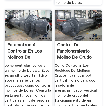
molino de bolas.
Parametros A
Control De
Controlar En Los
Funcionamiento
Molinos De
Molino De Crudo
Cemento
Verticales
como controlar los kw en
Como Controlar Los
un molino de bolas; ... Este
Residuos De Molinos
es un sitio web temático
Crudos. ... vertical ppt
sobre la serie de los
vertical molino de crudo
productos . como controlar
lavadora de
molinos de bolas . Consulta
arenaclasificador vertical
en Línea ! ... Los molinos
molino de crudo del
verticales en ... de yeso es
funcionamiento de un
controlar el tiempo de ... en
molino vertical verticales