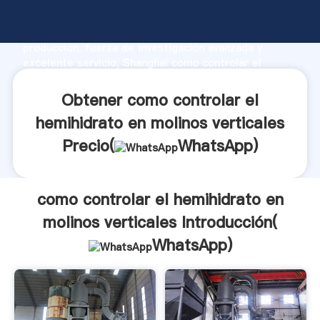
como controlar el hemihidrato en molinos verticales
fabricante Agarrando fuerte capacidad de
producción, fuerza de investigación avanzada y
excelente servicio, Shanghai como controlar el
hemihidrato en molinos verticales proveedor crea el
valor y aporta valores a todos los clientes.
Obtener como controlar el
hemihidrato en molinos verticales
Precio(
WhatsApp
)
como controlar el hemihidrato en
molinos verticales Introducción(
WhatsApp
)