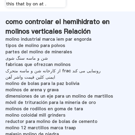
this that by on at .
como controlar el hemihidrato en
molinos verticales Relación
molino industrial marca iem par engorda
tipos de molino para polvos
partes del molino de minerales
شن و ماسه سنگ شوی
fabricas que ofrezcan molinos
از کارخانه شن و ماسه متحرک frac رونمایی می کند
ایمنی کلین قیمت واشر آهن
molino de bolas para la paz bolivia
molinos de arena y grava
dimensiones de un eje para un molino de martillos
móvil de trituración para la minería de oro
molinos de rodillos en goma de tara
molino coloidal mill grinders
reductor para molino de bolas de cemento
molino 12 marctillos marca traap
malasio molino de piedra