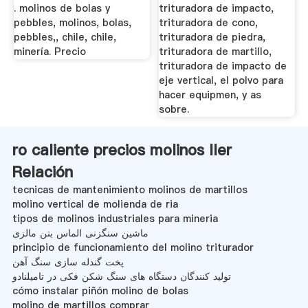
. molinos de bolas y
trituradora de impacto,
pebbles, molinos, bolas,
trituradora de cono,
pebbles,, chile, chile,
trituradora de piedra,
minería. Precio
trituradora de martillo,
trituradora de impacto de
eje vertical, el polvo para
hacer equipmen, y as
sobre.
ro caliente precios molinos ller
Relación
tecnicas de mantenimiento molinos de martillos
molino vertical de molienda de ria
tipos de molinos industriales para mineria
ماشین سنگزنی الماس بتن مالزی
principio de funcionamiento del molino triturador
پخت گندله سازی سنگ آهن
تولید کنندگان دستگاه های سنگ شکن فکی در تامیلنادو
cómo instalar piñón molino de bolas
molino de martillos comprar