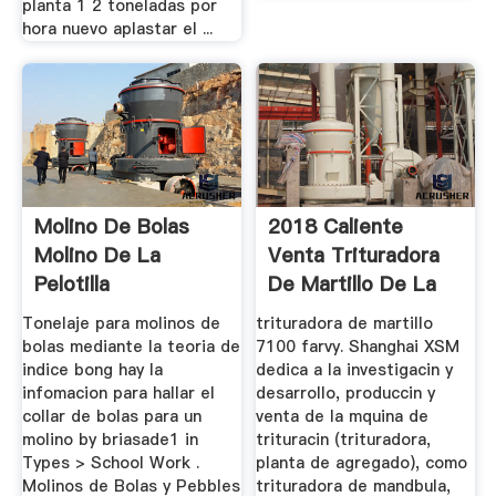
planta 1 2 toneladas por
hora nuevo aplastar el ...
Molino De Bolas
2018 Caliente
Molino De La
Venta Trituradora
Pelotilla
De Martillo De La
Mquina
Tonelaje para molinos de
trituradora de martillo
bolas mediante la teoria de
7100 farvy. Shanghai XSM
indice bong hay la
dedica a la investigacin y
infomacion para hallar el
desarrollo, produccin y
collar de bolas para un
venta de la mquina de
molino by briasade1 in
trituracin (trituradora,
Types > School Work .
planta de agregado), como
Molinos de Bolas y Pebbles
trituradora de mandbula,