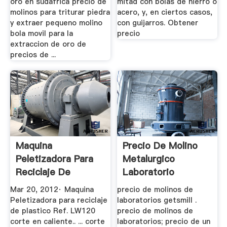
oro en sudafrica precio de
mitad con bolas de hierro o
molinos para triturar piedra
acero, y, en ciertos casos,
y extraer pequeno molino
con guijarros. Obtener
bola movil para la
precio
extraccion de oro de
precios de ...
Maquina
Precio De Molino
Peletizadora Para
Metalurgico
Reciclaje De
Laboratorio
Plastico Ref.
Mar 20, 2012· Maquina
precio de molinos de
LW120 ...
Peletizadora para reciclaje
laboratorios getsmill .
de plastico Ref. LW120
precio de molinos de
corte en caliente.. ... corte
laboratorios; precio de un