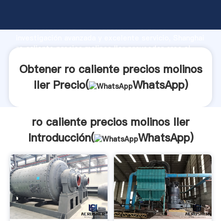
ro caliente precios molinos ller fabricante Agarrando
fuerte capacidad de producción, fuerza de
investigación avanzada y excelente servicio, Shanghai
ro caliente precios molinos ller proveedor crea el
valor y aporta valores a todos los clientes.
Obtener ro caliente precios molinos
ller Precio(
WhatsApp
)
ro caliente precios molinos ller
Introducción(
WhatsApp
)