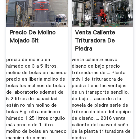
Precio De Molino
Venta Caliente
Mojado 5lt
Trituradora De
Piedra
precio de molino en
venta caliente nuevo
húmedo de 3 a 5 litros.
diseno de bajo precio
molino de bolas en humedo
trituradoras de ... Planta
precio en liberia molino de
móvil de trituradora de
bolas los molinos de bolas
piedra tiene las ventajas
de laboratorio edemet de
de un transporte sencillo,
5 2 litros de capacidad
de bajo ... acuerdo a la
están ro min molino de
novela de piedra serie de
bolas Elgi ultra molinero
trituración idea del equipo
húmedo 1 25 litros orgullo
de diseño, ... 2016 venta
más precio de 1 litro.
caliente del nuevo diseño
molino de bolas en humedo
de la planta trituradora de
maquina de pimco.
piedra...