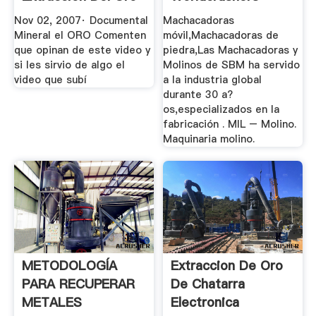
Y Su Uso YouTube
Nov 02, 2007· Documental
Machacadoras
Mineral el ORO Comenten
móvil,Machacadoras de
que opinan de este video y
piedra,Las Machacadoras y
si les sirvio de algo el
Molinos de SBM ha servido
video que subí
a la industria global
durante 30 a?
os,especializados en la
fabricación . MIL – Molino.
Maquinaria molino.
METODOLOGÍA
Extraccion De Oro
PARA RECUPERAR
De Chatarra
METALES
Electronica