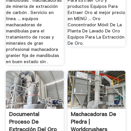
mandibulas . machacadoras
Para Extraer Oro y
de minería de extracción
productos Equipos Para
de carbón . Servicio en
Extraer Oro al mejor precio
línea. ... equipos
en MENÚ ... Oro
machacadoras de
Concentrador Móvil De La
mandíbulas para el
Planta De Lavado De Oro
tratamiento de rocas y
Equipos Para La Extracción
minerales de gran
De Oro.
profesional machacadora
granier fija de mandibulas
en buen estado sin .
Documental
Machacadoras De
Proceso De
Piedra |
Extracción Del Oro
Worldcrushers