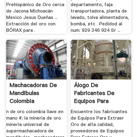
Prehispánico de Oro cerca
departamento, faja
de Jacona Michoacán
transportadora, planta de
Mexico Jesus Dueñas ...
lavado, tolva alimentadora,
Extracción del oro con
bomba, etc . Pedidod al
BÓRAX para .
num: 929 346 924 Sr ...
Machacadoras De
Álogo De
Mandibulas
Fabricantes De
Colombia
Equipos Para
Extraer Oro De ...
n de oro colombia llave en
Encuentre los fabricantes
mano #; la mineria de oro
de Equipos Para Extraer
mineria universal de
Oro de alta calidad,
supermachacadora de
proveedores de Equipos