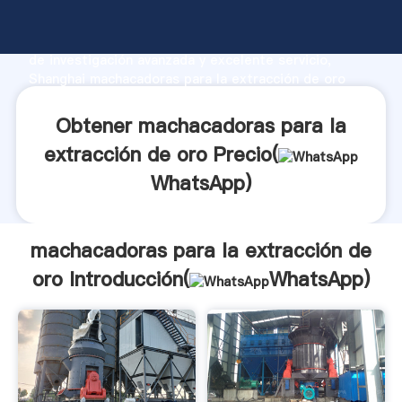
machacadoras para la extracción de oro fabricante
Agarrando fuerte capacidad de producción, fuerza
de investigación avanzada y excelente servicio,
Shanghai machacadoras para la extracción de oro
proveedor crea el valor y aporta valores a todos los
clientes.
Obtener machacadoras para la
extracción de oro Precio(
WhatsApp
)
machacadoras para la extracción de
oro Introducción(
WhatsApp
)