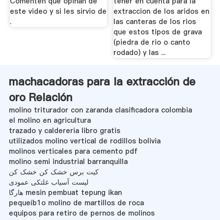
Comenten que opinan de
tener en cuenta para la
este video y si les sirvio de
extraccion de los aridos en
.
las canteras de los rios
que estos tipos de grava
(piedra de rio o canto
rodado) y las ...
machacadoras para la extracción de
oro Relación
molino triturador con zaranda clasificadora colombia
el molino en agricultura
trazado y caldereria libro gratis
utilizados molino vertical de rodillos bolivia
molinos verticales para cemento pdf
molino semi industrial barranquilla
کیت برس خشک کن خشک کن
لیست آسیاب غلتکی عمودی
هارگا mesin pembuat tepung ikan
pequeíb1o molino de martillos de roca
equipos para retiro de pernos de molinos