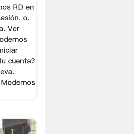
nos RD en
esión. o.
a. Ver
odernos
niciar
tu cuenta?
ueva.
s Modernos