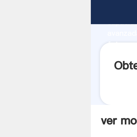
ver moli
capacida
avanzada
fotos o 
a todos 
Obte
ver mo