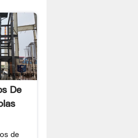
os De
olas
nos de