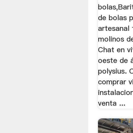
bolas,Bar
de bolas 
artesanal 
molinos d
Chat en vi
oeste de 
polysius. 
comprar v
instalacio
venta ...