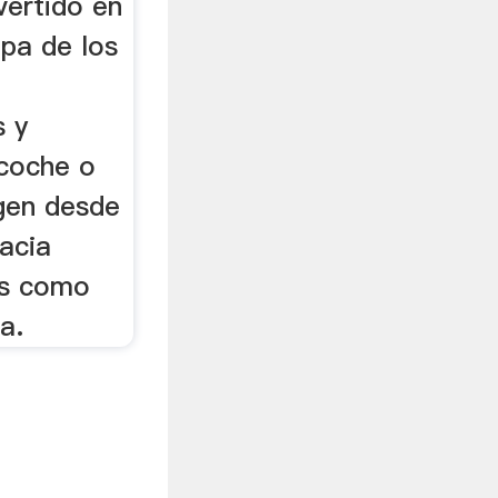
ertido en
pa de los
s y
coche o
igen desde
acia
as como
a.