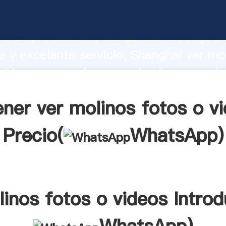
nos fotos o videos fabricante Agarrand
d de producción, fuerza de investigaci
 y excelente servicio, Shanghai ver mo
videos proveedor crea el valor y aporta
los clientes.
ner ver molinos fotos o v
Precio(
WhatsApp
)
linos fotos o videos Introd