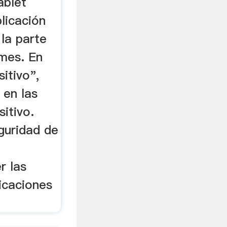
ablet
plicación
la parte
umes. En
itivo",
 en las
sitivo.
guridad de
r las
icaciones