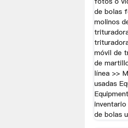
fotos o v
de bolas 
molinos de
triturador
triturador
móvil de t
de martill
línea >> M
usadas Eq
Equipment
inventari
de bolas u