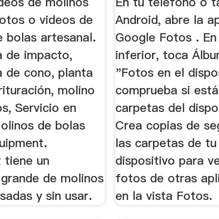
ideos de molinos
En tu teléfono o t
fotos o videos de
Android, abre la a
 bolas artesanal.
Google Fotos . En 
a de impacto,
inferior, toca Álb
a de cono, planta
"Fotos en el dispos
rituración, molino
comprueba si está
os, Servicio en
carpetas del dispo
olinos de bolas
Crea copias de se
uipment.
las carpetas de tu
 tiene un
dispositivo para ve
o grande de molinos
fotos de otras apl
sadas y sin usar.
en la vista Fotos.