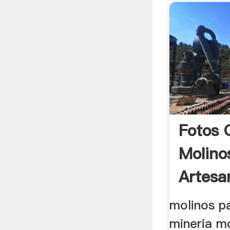
Fotos 
Molino
Artesa
molinos p
mineria m