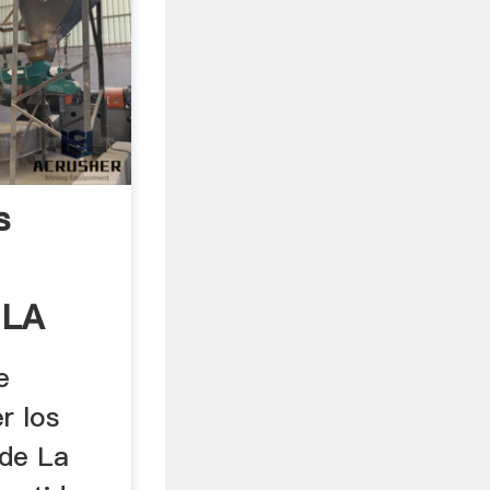
s
 LA
ías
e
r los
 de La