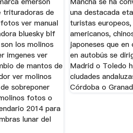
marca emerson
Mancha se ha conv
 trituradoras de
una destacada eta
 fotos ver manual
turistas europeos,
adora bluesky blf
americanos, chino
son los molinos
japoneses que en 
er imgenes ver
en autobús se dir
mbio de mantos de
Madrid o Toledo h
dor ver molinos
ciudades andaluz
s de sobreponer
Córdoba o Granad
molinos fotos o
lendario 2014 para
embras lunar del