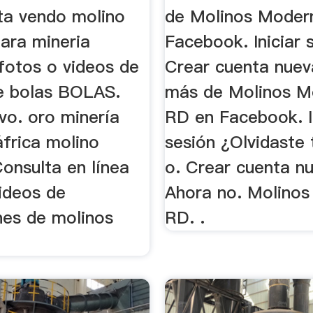
ita vendo molino
de Molinos Moder
para mineria
Facebook. Iniciar s
fotos o videos de
Crear cuenta nuev
e bolas BOLAS.
más de Molinos M
vo. oro minería
RD en Facebook. I
áfrica molino
sesión ¿Olvidaste 
Consulta en línea
o. Crear cuenta n
ideos de
Ahora no. Molino
nes de molinos
RD. .