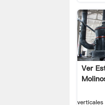
Ver Es
Molino
verticales