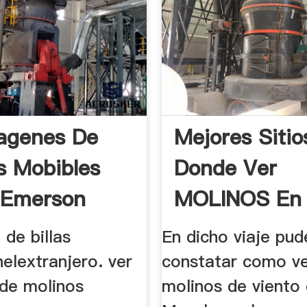
agenes De
Mejores Sitio
s Mobibles
Donde Ver
 Emerson
MOLINOS En
MANCHA | Gu
 de billas
En dicho viaje pud
Viajar
elextranjero. ver
constatar como ve
de molinos
molinos de viento