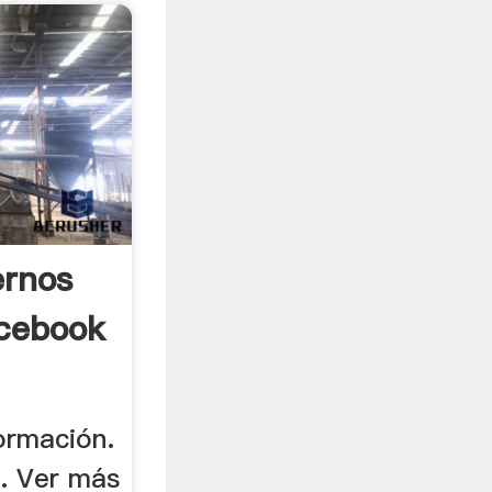
ernos
acebook
ormación.
. Ver más