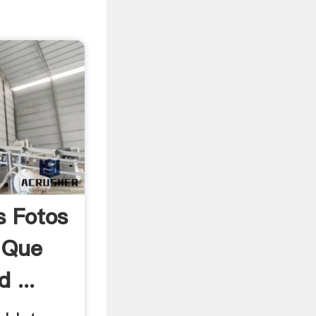
s Fotos
 Que
 ...