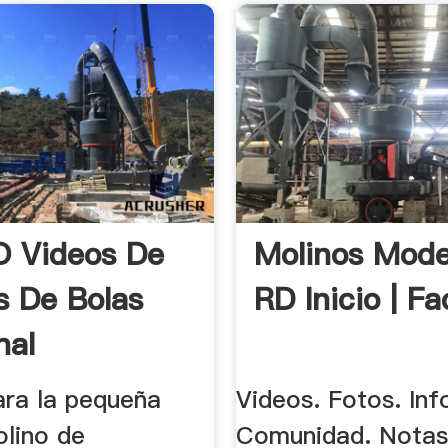
O Videos De
Molinos Mod
s De Bolas
RD Inicio | F
nal
ara la pequeña
Videos. Fotos. Inf
olino de
Comunidad. Notas