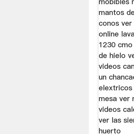
mobibles 
mantos de
conos ver
online lav
1230 cmo 
de hielo v
videos ca
un chanca
elextrico
mesa ver 
videos ca
ver las si
huerto