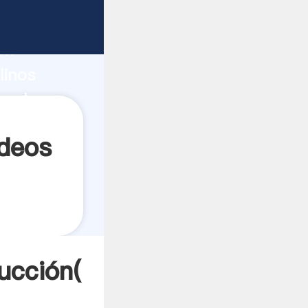
o fuerte
ón
linos
 valores
ideos
ucción(