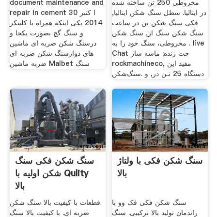
مخروطی 250 تن ساخته شده
document maintenance and
در ایتالیا. سطل سنگ شکن ایتالیا,
repair in cement 30 ا کتبر
فکی سنگ شکن تن در ساعت
2014 یکی اینکه همراه با کلینکر
سنگ شکن سنگ از, سنگ شکن
و سنگ گچ بصورت یکجا و
مخروطی، سنگ خود را به . live
درسنگ شکن ضربه ای ماشین
Chat چت زنده; ماسه ساز
های دوارسنگ شکن ضربه ای
rockmachineco, مفید این
ضربه ماشین Malbet سنگ
دستگاه 25 تـن در, و .سنگ‌شکن
سنگ شکن فکی با ولتاژ
سنگ شکن فکی سنگ
بالا
شکن اولیه با Qulity
بالا
سنگ شکن فکی فک وو با
قطعات با کیفیت بالا سنگ شکن
راندمان تولید بالا ترکیبی. سنگ
ضربه ای. با کیفیت بالا سنگ