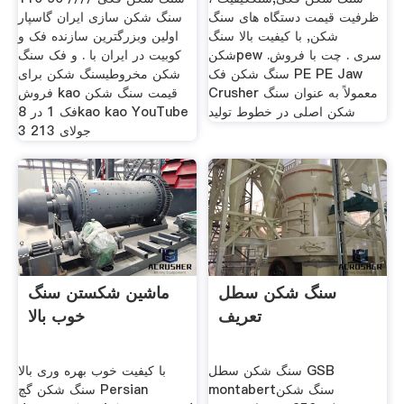
ظرفیت قیمت دستگاه های سنگ
سنگ شکن سازی ایران گاسپار
شکن, با کیفیت بالا سنگ
اولین وبزرگترین سازنده فک و
شکنpew سری . چت با فروش.
کوبیت در ایران با . و فک سنگ
سنگ شکن فک PE PE Jaw
شکن مخروطیسنگ شکن برای
Crusher معمولاً به عنوان سنگ
فروش kao قیمت سنگ شکن
شکن اصلی در خطوط تولید
فک 1 در 8kao kao YouTube
3 جولای 213
سنگ شکن سطل
ماشین شکستن سنگ
تعریف
خوب بالا
سنگ شکن سطل GSB
با کیفیت خوب بهره وری بالا
montabertسنگ شکن
سنگ شکن گچ Persian