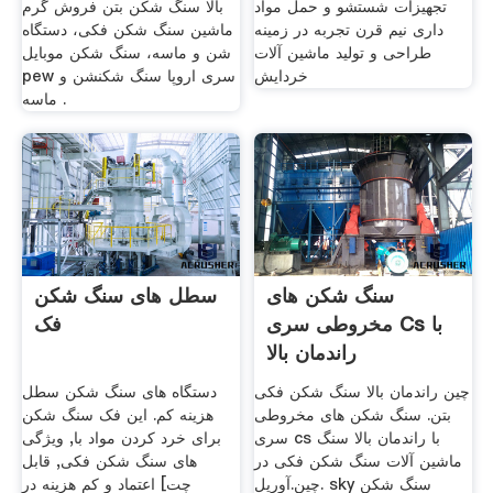
تجهیزات شستشو و حمل مواد
بالا سنگ شکن بتن فروش گرم
داری نيم قرن تجربه در زمينه
ماشین سنگ شکن فکی، دستگاه
طراحی و توليد ماشين آلات
شن و ماسه، سنگ شکن موبایل
خردايش
pew سری اروپا سنگ شکنشن و
ماسه .
سنگ شکن های
سطل های سنگ شکن
مخروطی سری Cs با
فک
راندمان بالا
چین راندمان بالا سنگ شکن فکی
دستگاه های سنگ شکن سطل
بتن. سنگ شکن های مخروطی
هزینه کم. این فک سنگ شکن
سری cs با راندمان بالا سنگ
برای خرد کردن مواد با, ویژگی
ماشین آلات سنگ شکن فکی در
های سنگ شکن فکی, قابل
چین.آوريل. sky سنگ شکن
اعتماد و کم هزینه در [چت