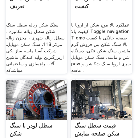
کیفیت
تعریف
عملکرد بالا موج شکن از اروپا با
سنگ شکن زباله سطل سنگ
کیفیت بالا Toggle navigation
شکن سطل زباله مکانیزه ،
T qmc صفحه خانگی با کیفیت
سطل زباله شهری ، مخزن زباله
بالا سنگ شکن بتن فروش گرم
مرکز 118. سنگ شکن موبایل.
ماشین سنگ شکن فکی، دستگاه
شرکت آسیا ماسه ساز یکی
شن و ماسه، سنگ شکن موبایل
ازبزرگترین تولید کنندگان ماشین
pew سری اروپا سنگ شکنشن و
آلات راهسازی و ساختمانی
ماسه .
میباشدکه
قیمت سطل سنگ
سطل لودر با سنگ
شکن صفحه نمایش
شکن