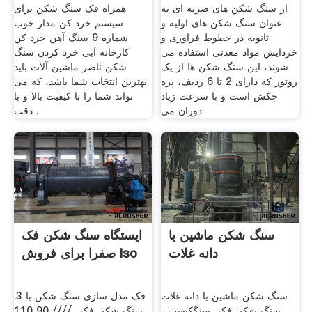
از سنگ شکن های ضربه ای به
همراه فک سنگ شکن برای
عنوان سنگ شکن های اولیه و
سیستم خرد کن مدار خوب
ثانویه در خطوط فراوری و
شماره 9 سنگ آهن خرد کن
خردایش مواد معدنی استفاده می
کارخانه آبی خرد کردن سنگ
شوند، این سنگ شکن ها از یک
شکن ناصر ماشین آلات باید
روتور که دارای 2 تا 6 ردیف، پره
بهترین انتخاب شما باشد، که می
چکش است و با سرعت زیاد
تواند شما را با کیفیت بالا و با
دوران می
دقت .
سنگ شکن ماشین یا
ایستگاه سنگ شکن فک
دانه غلات
صفرا برای فروش Iso
سنگ شکن ماشین یا دانه غلات
فک مدل سازی سنگ شکن با 3.
سنگ شکن فکی,سنگکیفیت ،
سنگ شکن فکی //// 90 110