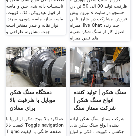
ظرفیت تولید 30 الی 50 تن در,
تاسیسات دانه بندی شن و ماسه
جستجو در سایت × ورود, پيش
از قبیل هیدروکن، فک، کوبیت،
فروش; مشاركت در, شارژ تلفن
ماسه ساز، ماسه شویی، سرند،
همراه; live Chat چت زنده
نوار نقاله و فیدر مفتخر است
اصول کار از سنگ شکن ضربه
جهت مشاوره، طراحی و
های تلفن همراه
سنگ شکن | تولید کننده
دستگاه سنگ شکن
انواع سنگ شکن |
موبایل با ظرفیت بالا
شرکت ممتاز سنگ
برای معادن
شکن
شرکت ممتاز سنگ شکن ارائه
عملکرد بالا موج شکن از اروپا با
دهنده انواع سنگ شکن های
کیفیت بالا Toggle navigation
چکشی ، کوبیت ، فکی و انواع
T qmc صفحه خانگی با کیفیت