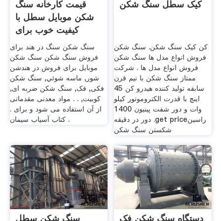
کیک سطل سنگ شکن
قیمت کارخانه سنگ
شکن موبایل سطل با
کیفیت خوب برای
فروش
کن کیک سنگ شکن. سنگ شکن
سنگ شکن سنگ در هند برای
فروش انواع مدل ها سنگ شکن
فروش سنگ شکن سنگ شکن
فروش انواع مدل ها . شرکت
موبایل برای فروش در هندشن
ممتاز سنگ شکن با نیم قرن
شور, ماسه شوئي, سنگ شکن
سابقه تولید کننده هیدرو کن 45
فکی, فک, سنگ شکن ضربه ای,
اینچ با قدرت الكتروموتور كيلو
کوبیت, . . مواد معدنی مقدماتی
وات و دور شفت پينيون 1400
از آن استفاده می شود و برای .
دور در دقيقه .get priceراسین
کتاب آسیاب سیمان .
شکستن سنگ شکن
دستگاه سنگ شکن فک
سنگ شکن سطل