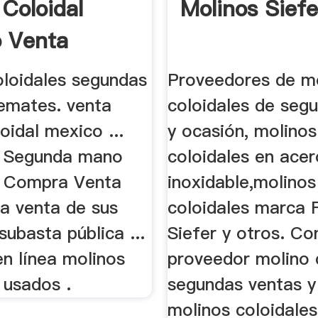
 Coloidal
Molinos Siefe
 Venta
oloidales segundas
Proveedores de m
remates. venta
coloidales de se
oidal mexico ...
y ocasión, molinos
, Segunda mano
coloidales en acer
, Compra Venta
inoxidable,molinos
la venta de sus
coloidales marca 
subasta pública ...
Siefer y otros. Co
en línea molinos
proveedor molino 
 usados .
segundas ventas y
molinos coloidale