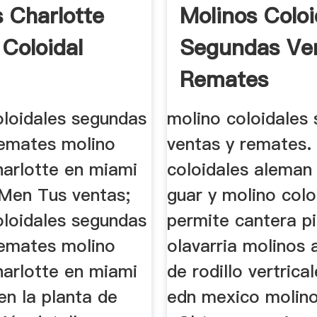
 Charlotte
Molinos Coloi
 Coloidal
Segundas Ve
Remates
oloidales segundas
molino coloidales
remates molino
ventas y remates.
harlotte en miami
coloidales aleman
Men Tus ventas;
guar y molino colo
oloidales segundas
permite cantera p
remates molino
olavarria molinos
harlotte en miami
de rodillo vertrica
en la planta de
edn mexico molino