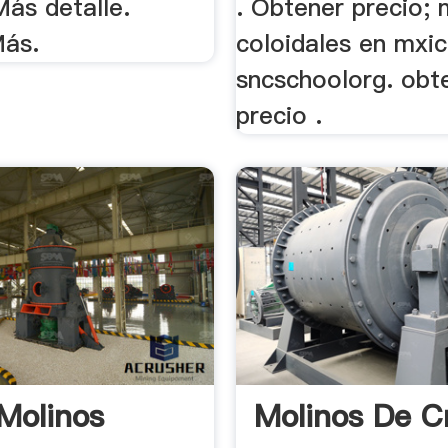
Más detalle.
. Obtener precio; 
Más.
coloidales en mxi
sncschoolorg. obt
precio .
Molinos
Molinos De C