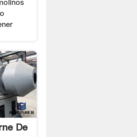
molinos
co
ener
rne De