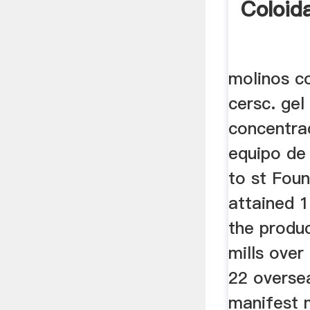
Coloid
molinos c
cersc. gel
concentra
equipo d
to st Foun
attained 1
the produc
mills over
22 oversea
manifest m