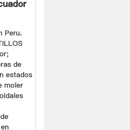
cuador
n Peru.
TILLOS
or;
oras de
en estados
e moler
loidales
 de
 en