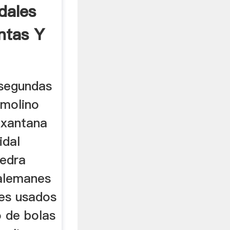
dales
ntas Y
 segundas
 molino
 xantana
idal
iedra
 alemanes
les usados
 de bolas