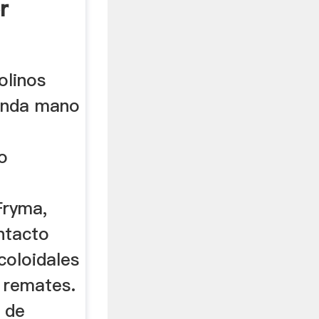
r
olinos
gunda mano
o
Fryma,
ntacto
coloidales
 remates.
s de