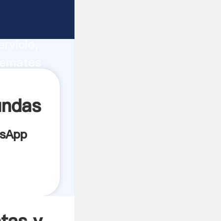
ucción,
rvicio,
remates
s los
undas