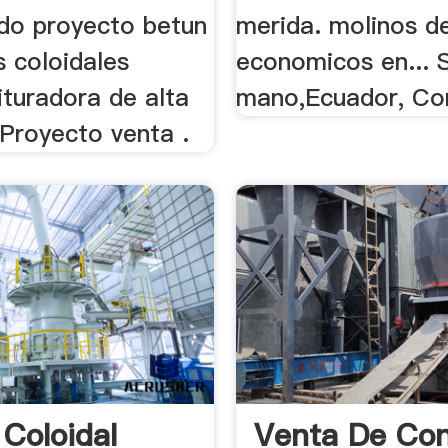
do proyecto betun
merida. molinos d
s coloidales
economicos en... 
ituradora de alta
mano,Ecuador, Com
 Proyecto venta .
 Coloidal
Venta De Co