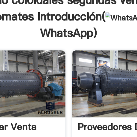
no coloidales segundas ven
emates Introducción(
WhatsApp
)
ar Venta
Proveedores 