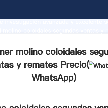
oloidales segundas ventas y remates
te Agarrando fuerte capacidad de prod
e investigación avanzada y excelente se
 molino coloidales segundas ventas y 
r crea el valor y aporta valores a todo
ner molino coloidales seg
tas y remates Precio(
WhatsApp
)