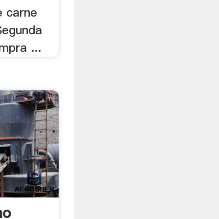
e carne
Segunda
pra ...
no