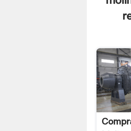
moli
r
Compr