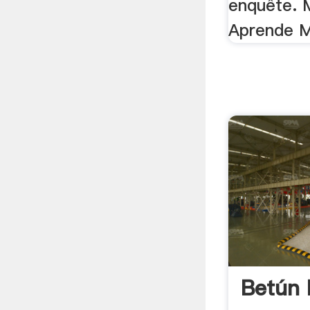
enquête. 
Aprende 
Betún 