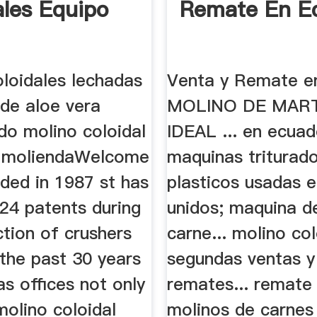
ales Equipo
Remate En E
oloidales lechadas
Venta y Remate e
 de aloe vera
MOLINO DE MAR
do molino coloidal
IDEAL ... en ecuad
e moliendaWelcome
maquinas triturad
ded in 1987 st has
plasticos usadas 
24 patents during
unidos; maquina d
tion of crushers
carne... molino co
 the past 30 years
segundas ventas y
s offices not only
remates... remate
olino coloidal
molinos de carnes