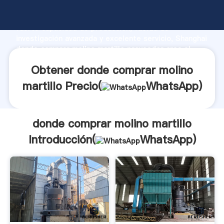
donde comprar molino martillo fabricante Agarrando
fuerte capacidad de producción, fuerza de
investigación avanzada y excelente servicio, Shanghai
donde comprar molino martillo proveedor crea el
valor y aporta valores a todos los clientes.
Obtener donde comprar molino
martillo Precio(
WhatsApp
)
donde comprar molino martillo
Introducción(
WhatsApp
)