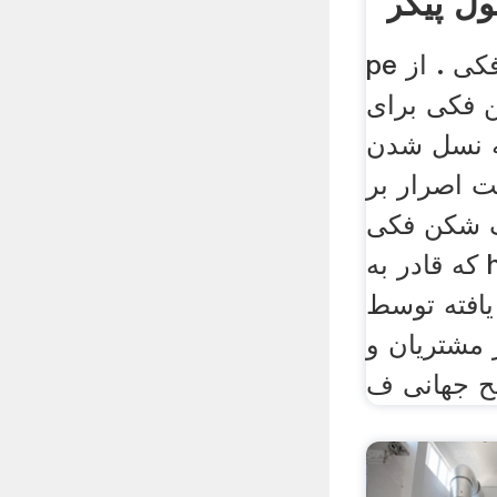
ل پیکر
pe سری سنگ شکن فکی . از
فکی برای
به نسل شدن
ت اصرار بر
گ شکن فکی
که قادر به hel. hj سری سنگ
افته توسط
ز مشتریان و