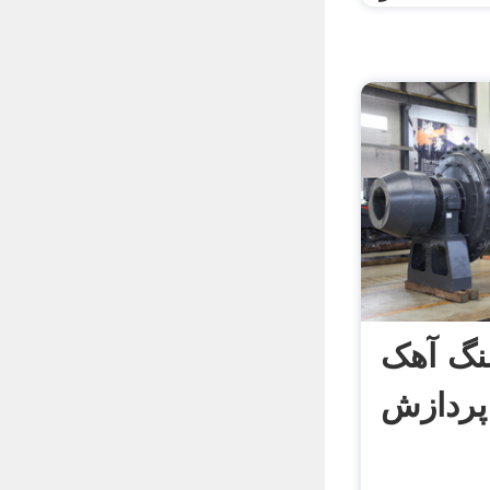
نگ آهک
پردازش