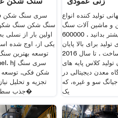
زنی عمودی
سنگ شکن غو
ی تولید کننده انواع
و ماشین آلات سنگ
سنگ شکن سنگ شکن 
زنی بیشتر بدانید . 600000 m2
اولین بار از نسلی 
 تولید برای بالا پایان
یکی از، اوج شده اس
ساخت . تا سال 2016، tqmc 6
توسعه بهترین سن
تولید کلاس پایه های
اه معدن دیجیتالی در
شکن فکی. توسعه ی
جیانگ سو و غیره، که
تجزیه و تحلیل نیا
یک
جذب سطح جهانی ف�