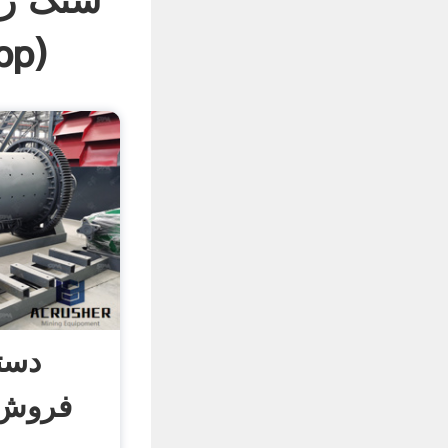
سنگ زن
pp
)
دست
فروش 