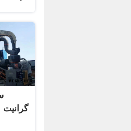
س
گرانیت 