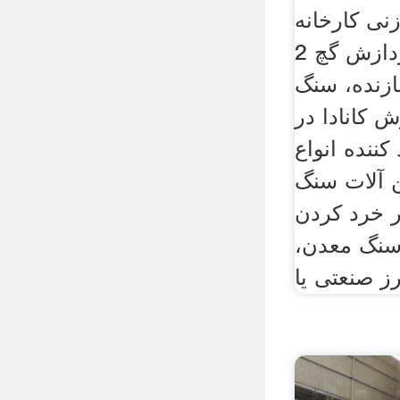
نی کارخانه
پردازش گچ 2à Malbet. شن و
ازنده، سنگ
کانادا در
ننده انواع
 آلات سنگ
ر خرد کردن
 سنگ معدن،
ز صنعتی یا