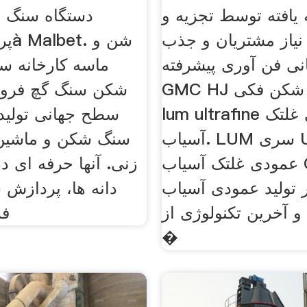
یافته توسط تجزیه و
دستگاه سنگ ز
نیاز مشتریان و جذب
 فن آوری پیشرفته،
ماسه کارخانه س
GMC HJ سری سنگ شکن فکی.
شکن سنگ گچ فروش 
lum ultrafine عمودی غلتک
سطح جهانی تولید ک
آسیاب. LUM سری Ultrafine
سنگ شکن و ماشین
عمودی غلتک آسیاب GMC تجربه
زنی. آنها حرفه ای د
 تولید عمودی آسیاب
دانه ها، پردازش
 آخرین تکنولوژی از
فر
�