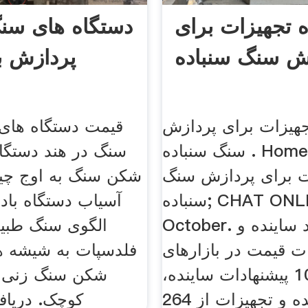
ه تجهیزات برای
دستگاه های س
ش سنگ سنباده
پردازش 
جهیزات برای پردازش
قیمت دستگاه ها
سنگ سنباده . Home; ساینده
سنگ در هند دستگا
ت برای پردازش سنگ
شکن سنگ به اوج چ
سنباده; CHAT ONLINE. 08
آسیاب دستگاه باد
October. ساینده، مواد ساینده و
الگوی سنگ طبی
ت قیمت در بازارهای
فلدسپات به شیشه ه
جهانی 1032 پیشنهادات ساینده،
شکن سنگ زنی 
مواد ساینده و تجهیزات از 264
کوچک. دریاف