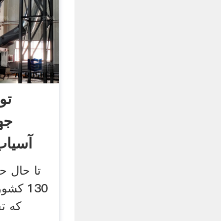
تو
جه
آسیاب
تا حال ح
130 ک
که ت