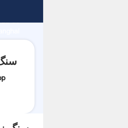
rza de
anghai