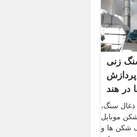
سنگ زنی
پردازش
در هند
ذغال سنگ،
موبایل. sky
گ شکن ها و