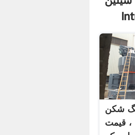
سیلین
In
گ شکن
، قیمت