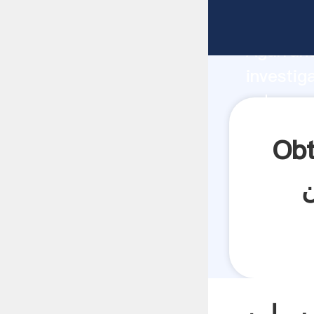
fabricante
Agarrand
investig
proveedor 
el valor
انی سنگ شکن