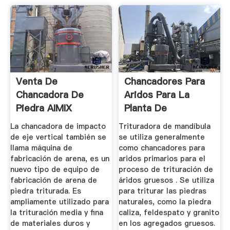
Venta De
Chancadores Para
Chancadora De
Aridos Para La
Piedra AIMIX
Planta De
Trituradora De
Trituración De ...
La chancadora de impacto
Trituradora de mandíbula
Piedra
de eje vertical también se
se utiliza generalmente
llama máquina de
como chancadores para
fabricación de arena, es un
aridos primarios para el
nuevo tipo de equipo de
proceso de trituración de
fabricación de arena de
áridos gruesos . Se utiliza
piedra triturada. Es
para triturar las piedras
ampliamente utilizado para
naturales, como la piedra
la trituración media y fina
caliza, feldespato y granito
de materiales duros y
en los agregados gruesos.