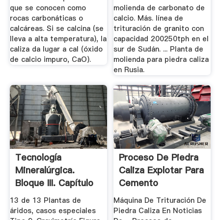
que se conocen como
molienda de carbonato de
rocas carbonáticas o
calcio. Más. línea de
calcáreas. Si se calcina (se
trituración de granito con
lleva a alta temperatura), la
capacidad 200250tph en el
caliza da lugar a cal (óxido
sur de Sudán. ... Planta de
de calcio impuro, CaO).
molienda para piedra caliza
en Rusia.
Tecnología
Proceso De Piedra
Mineralúrgica.
Caliza Explotar Para
Bloque III. Capítulo
Cemento
11. Plantas ...
13 de 13 Plantas de
Máquina De Trituración De
áridos, casos especiales
Piedra Caliza En Noticias