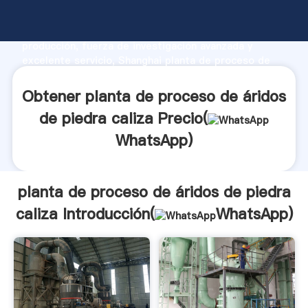
planta de proceso de áridos de piedra caliza
fabricante Agarrando fuerte capacidad de
producción, fuerza de investigación avanzada y
excelente servicio, Shanghai planta de proceso de
áridos de piedra caliza proveedor crea el valor y
aporta valores a todos los clientes.
Obtener planta de proceso de áridos
de piedra caliza Precio(
WhatsApp
)
planta de proceso de áridos de piedra
caliza Introducción(
WhatsApp
)