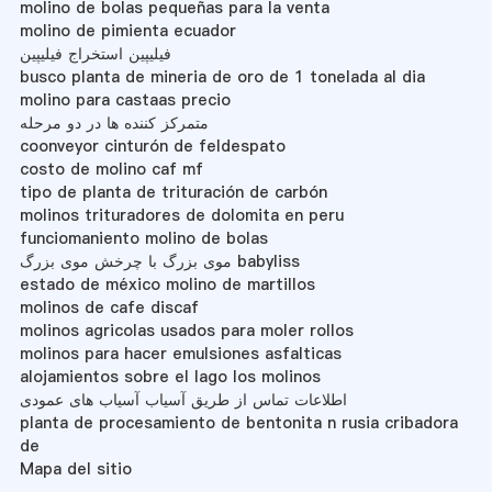
molino de bolas pequeñas para la venta
molino de pimienta ecuador
فیلیپین استخراج فیلیپین
busco planta de mineria de oro de 1 tonelada al dia
molino para castaas precio
متمرکز کننده ها در دو مرحله
coonveyor cinturón de feldespato
costo de molino caf mf
tipo de planta de trituración de carbón
molinos trituradores de dolomita en peru
funciomaniento molino de bolas
موی بزرگ با چرخش موی بزرگ babyliss
estado de méxico molino de martillos
molinos de cafe discaf
molinos agricolas usados para moler rollos
molinos para hacer emulsiones asfalticas
alojamientos sobre el lago los molinos
اطلاعات تماس از طریق آسیاب آسیاب های عمودی
planta de procesamiento de bentonita n rusia cribadora
de
Mapa del sitio