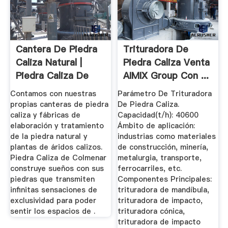
Cantera De Piedra
Trituradora De
Caliza Natural |
Piedra Caliza Venta
Piedra Caliza De
AIMIX Group Con ...
Colmenar
Contamos con nuestras
Parámetro De Trituradora
propias canteras de piedra
De Piedra Caliza.
caliza y fábricas de
Capacidad(t/h): 40600
elaboración y tratamiento
Ámbito de aplicación:
de la piedra natural y
industrias como materiales
plantas de áridos calizos.
de construcción, minería,
Piedra Caliza de Colmenar
metalurgia, transporte,
construye sueños con sus
ferrocarriles, etc.
piedras que transmiten
Componentes Principales:
infinitas sensaciones de
trituradora de mandíbula,
exclusividad para poder
trituradora de impacto,
sentir los espacios de .
trituradora cónica,
trituradora de impacto