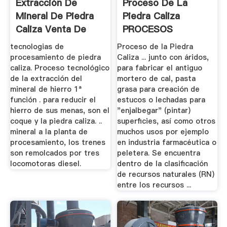
Extracción De
Proceso De La
Mineral De Piedra
Piedra Caliza
Caliza Venta De
PROCESOS
Planta ...
MINEROS
tecnologias de
Proceso de la Piedra
procesamiento de piedra
Caliza ... junto con áridos,
caliza. Proceso tecnológico
para fabricar el antiguo
de la extracción del
mortero de cal, pasta
mineral de hierro 1ª
grasa para creación de
función . para reducir el
estucos o lechadas para
hierro de sus menas, son el
"enjalbegar" (pintar)
coque y la piedra caliza. ..
superficies, así como otros
mineral a la planta de
muchos usos por ejemplo
procesamiento, los trenes
en industria farmacéutica o
son remolcados por tres
peletera. Se encuentra
locomotoras diesel.
dentro de la clasificación
de recursos naturales (RN)
entre los recursos ...