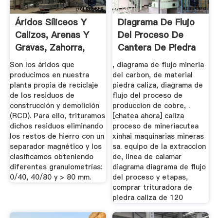
Áridos Síliceos Y
Diagrama De Flujo
Calizos, Arenas Y
Del Proceso De
Gravas, Zahorra,
Cantera De Piedra
Etc.
En México
Son los áridos que
, diagrama de flujo mineria
producimos en nuestra
del carbon, de material
planta propia de reciclaje
piedra caliza, diagrama de
de los residuos de
flujo del proceso de
construcción y demolición
produccion de cobre, .
(RCD). Para ello, trituramos
[chatea ahora] caliza
dichos residuos eliminando
proceso de mineriacutea
los restos de hierro con un
xinhai maquinarias mineras
separador magnético y los
sa. equipo de la extraccion
clasificamos obteniendo
de, linea de calamar
diferentes granulometrías:
diagrama diagrama de flujo
0/40, 40/80 y > 80 mm.
del proceso y etapas,
comprar trituradora de
piedra caliza de 120