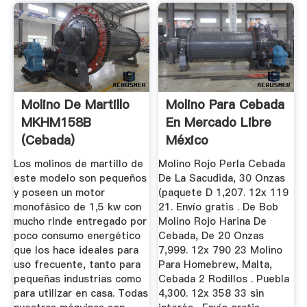
Molino De Martillo
Molino Para Cebada
MKHM158B
En Mercado Libre
(Cebada)
México
VendeTodito
Los molinos de martillo de
Molino Rojo Perla Cebada
este modelo son pequeños
De La Sacudida, 30 Onzas
y poseen un motor
(paquete D 1,207. 12x 119
monofásico de 1,5 kw con
21. Envío gratis . De Bob
mucho rinde entregado por
Molino Rojo Harina De
poco consumo energético
Cebada, De 20 Onzas
que los hace ideales para
7,999. 12x 790 23 Molino
uso frecuente, tanto para
Para Homebrew, Malta,
pequeñas industrias como
Cebada 2 Rodillos . Puebla
para utilizar en casa. Todas
4,300. 12x 358 33 sin