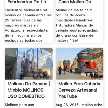
Fabricantes De La
Casa Molino De
Agricultura ...
Grano De Alta ...
Encuentre fácilmente su
Molino de malta de 2
molino de cebada entre las
rodillos de acero
29 referencias de las
inoxidable Homebrew,
mayores marcas en
trituradora Manual de
AgriExpo, el especialista
cebada ajustable, molino
de la maquinaria y los
de grano con Base de
equipos agrícolas que .
madera / Set
Molinos De Granos |
Molino Para Cebada
Miobio MOLINOS
Cerveza Artesanal
USO DOMESTICO
YouTube
Molinos para uso
Aug 26, 2016· Molino echo