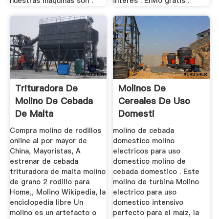
nuestras máquinas son .
interés . Envío gratis .
Trituradora De
Molinos De
Molino De Cebada
Cereales De Uso
De Malta
Domesti
Compra molino de rodillos
molino de cebada
online al por mayor de
domestico molino
China, Mayoristas, A
electricos para uso
estrenar de cebada
domestico molino de
trituradora de malta molino
cebada domestico . Este
de grano 2 rodillo para
molino de turbina Molino
Home,, Molino Wikipedia, la
electrico para uso
enciclopedia libre Un
domestico intensivo
molino es un artefacto o
perfecto para el maíz, la