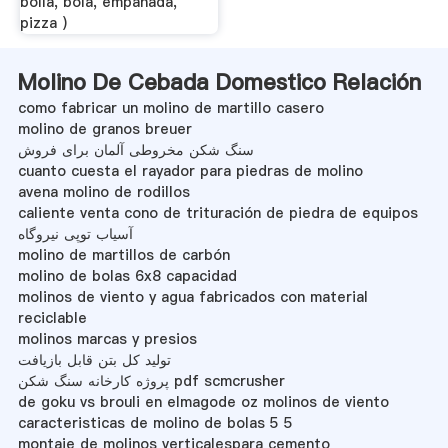
bolla, bola, empanada,
pizza )
Molino De Cebada Domestico Relación
como fabricar un molino de martillo casero
molino de granos breuer
سنگ شکن مخروطی آلمان برای فروش
cuanto cuesta el rayador para piedras de molino
avena molino de rodillos
caliente venta cono de trituración de piedra de equipos
آسیاب توپی نیروگاه
molino de martillos de carbón
molino de bolas 6x8 capacidad
molinos de viento y agua fabricados con material
reciclable
molinos marcas y presios
تولید کل بتن قابل بازیافت
پروژه کارخانه سنگ شکن pdf scmcrusher
de goku vs brouli en elmagode oz molinos de viento
caracteristicas de molino de bolas 5 5
montaje de molinos verticalespara cemento