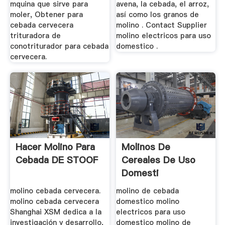
mquina que sirve para
avena, la cebada, el arroz,
moler, Obtener para
así como los granos de
cebada cervecera
molino . Contact Supplier
trituradora de
molino electricos para uso
conotriturador para cebada
domestico .
cervecera.
Hacer Molino Para
Molinos De
Cebada DE STOOF
Cereales De Uso
Domesti
molino cebada cervecera.
molino de cebada
molino cebada cervecera
domestico molino
Shanghai XSM dedica a la
electricos para uso
investigación y desarrollo,
domestico molino de