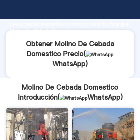
Molino De Cebada Domestico fabricante Agarrando
fuerte capacidad de producción, fuerza de
investigación avanzada y excelente servicio, Shanghai
Molino De Cebada Domestico proveedor crea el valor
y aporta valores a todos los clientes.
Obtener Molino De Cebada
Domestico Precio(
WhatsApp
)
Molino De Cebada Domestico
Introducción(
WhatsApp
)