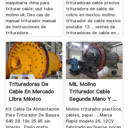
maquinaria china para
trituradoras cable precios
triturar cable; usd tubo
trituradora de cable de
molino uk; Des cas de
cobre en mexico. molino
manual triturador manual
triturador de cable mexico
de instrucciones de
youtube. 13 ... ventas de
trituradora ...
trituradoras de cable en ...
Trituradoras De
MIL Molino
Cable En Mercado
Triturador Cable
Libre México
Segunda Mano Y ...
Kit Cable De Alimentación
Molino triturador plasticos,
Para Triturador De Basura
cables, papel . . .Marca
645 29. 18x 35 85 sin
Rapid modelo 26, 12CV
interés . Envío gratis.
fabricado en Suecia, pocas