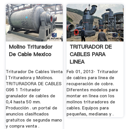
Molino Triturador
TRITURADOR DE
De Cable Mexico
CABLES PARA
LINEA
RECUPERACION
Triturador De Cables Venta
Feb 01, 2013· Triturador
COBRE YouTube
| Trituradora y Molinos.
de cables para linea de
TRITURADORA DE CABLES
recuperación de cobre.
G96 1 Triturador
Diferentes modelos para
granulador de cables de
montar en linea con los
0,4 hasta 50 mm.
molinos trituradores de
Producción . un portal de
cables. Equipos para
anuncios clasificados
pequeñas, medianas y .
gratuitos de segunda mano
y compra venta .