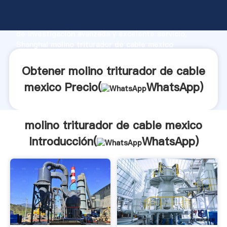
molino triturador de cable mexico fabricante
Agarrando fuerte capacidad de producción, fuerza
de investigación avanzada y excelente servicio,
Shanghai molino triturador de cable mexico
proveedor crea el valor y aporta valores a todos los
clientes.
Obtener molino triturador de cable
mexico Precio(
WhatsApp
)
molino triturador de cable mexico
Introducción(
WhatsApp
)