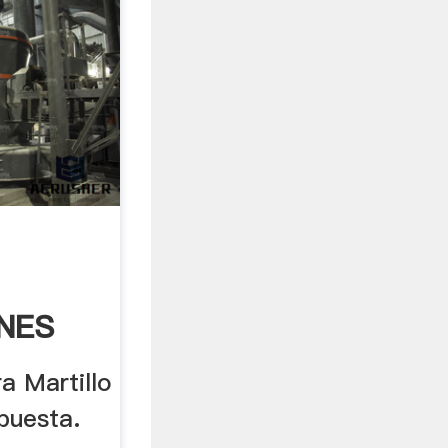
NES
 .
a Martillo
puesta.