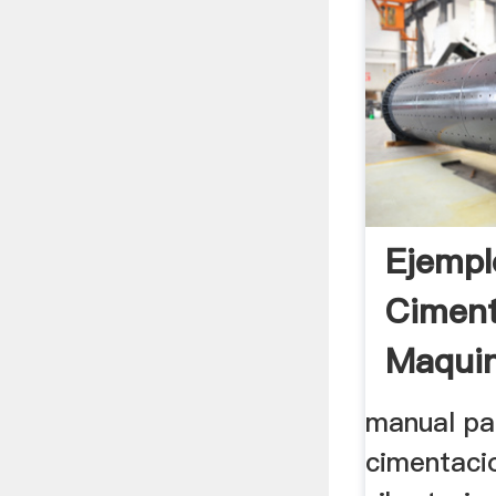
Ejempl
Ciment
Maqui
Vibrato
manual pa
cimentaci