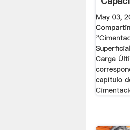
Capac
Carga Ú
May 03, 2
Compartim
"Cimentac
Superfici
Carga Últ
correspon
capítulo 
Cimentacio