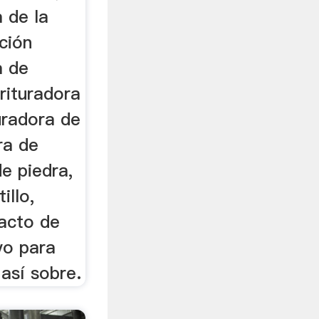
 de la
ción
a de
rituradora
uradora de
ra de
de piedra,
illo,
pacto de
lvo para
así sobre.