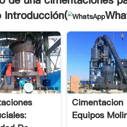
o de una cimentaciones p
 Introducción(
Wha
aciones
Cimentacion
ciales:
Equipos Moli