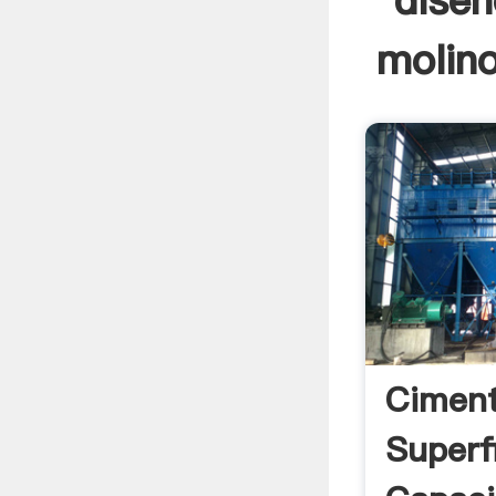
diseñ
molino
Ciment
Superfi