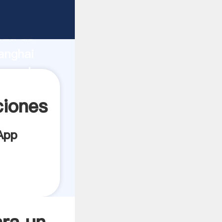
bricante
rza de
anghai
roveedor
es.
ciones