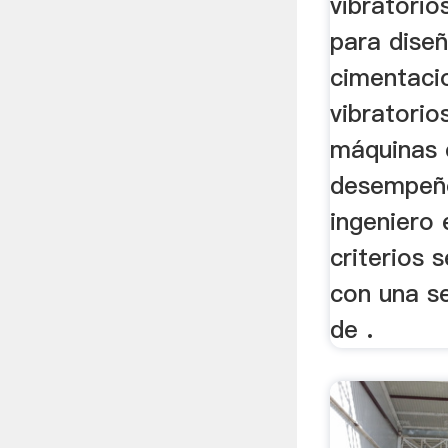
vibratorio
para dise
cimentaci
vibratorio
máquinas 
desempeño
ingeniero 
criterios
con una s
de .