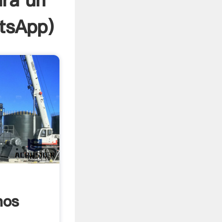
ara un
tsApp
)
nos