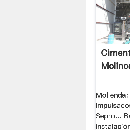
Ciment
Molino
Molienda:
Impulsado
Sepro... B
instalació