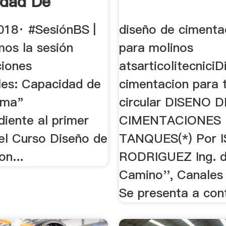
idad De
ltima ...
018· #SesiónBS |
diseño de cimenta
os la sesión
para molinos
iones
atsarticolitecnici
ales: Capacidad de
cimentacion para 
ima"
circular DISENO D
diente al primer
CIMENTACIONES
del Curso Diseño de
TANQUES(*) Por 
n...
RODRIGUEZ Ing. 
Camino'', Canales 
Se presenta a con