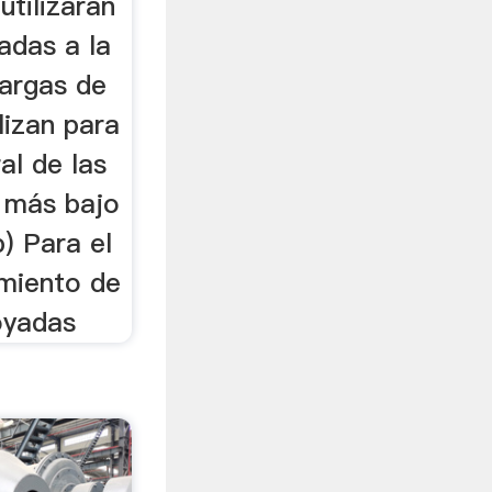
utilizarán
adas a la
Cargas de
lizan para
al de las
l más bajo
b) Para el
amiento de
oyadas