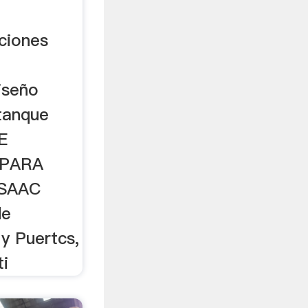
ciones
Diseño
tanque
E
 PARA
ISAAC
de
y Puertcs,
ti