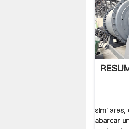
RESU
similares,
abarcar u