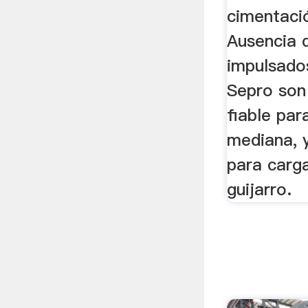
cimentaci
Ausencia d
impulsado
Sepro son
fiable par
mediana, 
para carga
guijarro.