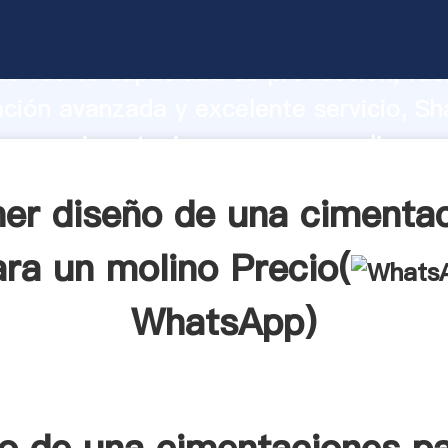
e una cimentaciones para un molino fa
o fuerte capacidad de producción, fue
ación avanzada y excelente servicio, Sh
de una cimentaciones para un molino p
valor y aporta valores a todos los client
er diseño de una cimenta
ara un molino Precio(
WhatsApp
)