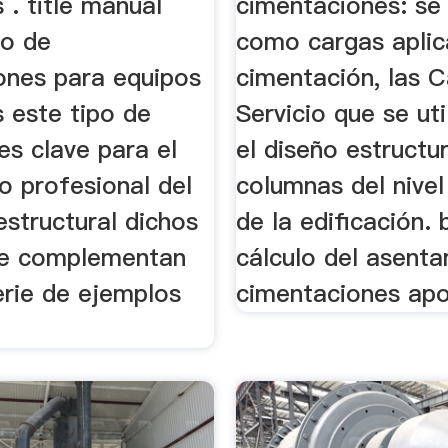
s . title manual
cimentaciones: se 
ño de
como cargas aplic
ones para equipos
cimentación, las 
s este tipo de
Servicio que se uti
es clave para el
el diseño estructur
 profesional del
columnas del nive
estructural dichos
de la edificación. 
 se complementan
cálculo del asent
erie de ejemplos
cimentaciones ap