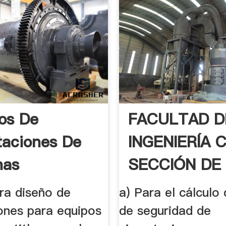
os De
FACULTAD D
aciones De
INGENIERÍA C
nas
SECCIÓN DE
rias
GRADO
ra diseño de
a) Para el cálculo 
ones para equipos
de seguridad de