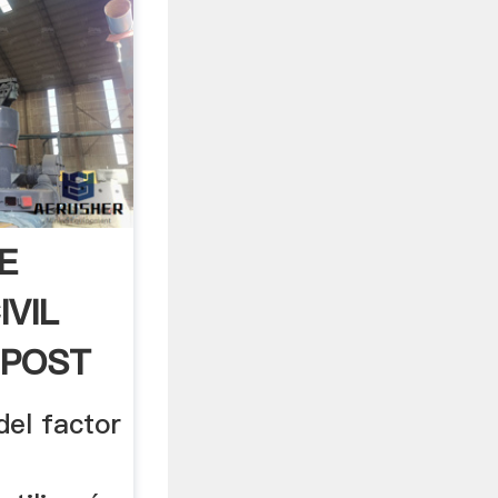
E
IVIL
 POST
del factor