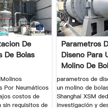
acion De
Parametros 
s De Bolas
Diseno Para 
Molino De Bo
Trituradora ..
 Molinos
parametros de dis
s Por Neumáticos
un molino de bolas
ajos costos de
Shanghai XSM dedi
n sin requisitos de
investigación y des