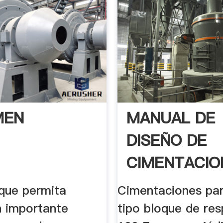
MEN
MANUAL DE
DISEÑO DE
CIMENTACIO
TIPO BLOQUE
 que permita
Cimentaciones par
n importante
tipo bloque de res