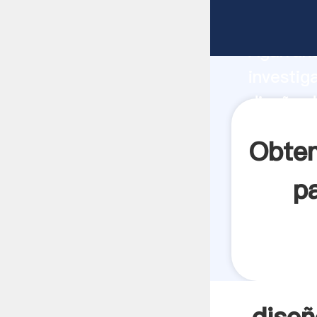
diseño d
Agarrand
investig
diseño 
crea el 
Obten
p