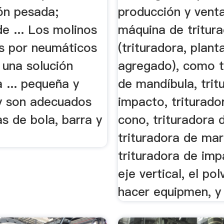
ón pesada;
producción y venta
e ... Los molinos
máquina de tritura
s por neumáticos
(trituradora, plant
 una solución
agregado), como t
a ... pequeña y
de mandíbula, trit
y son adecuados
impacto, triturado
s de bola, barra y
cono, trituradora 
trituradora de mart
trituradora de im
eje vertical, el po
hacer equipmen, y 