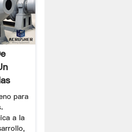
De
Un
las
.
eno para
.
ca a la
arrollo,