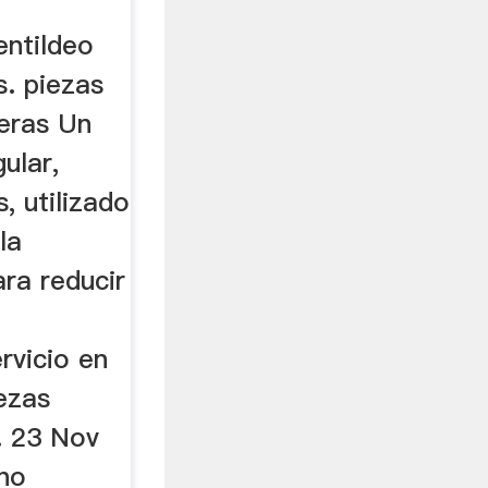
entildeo
s. piezas
eras Un
ular,
, utilizado
la
ara reducir
rvicio en
iezas
. 23 Nov
ino