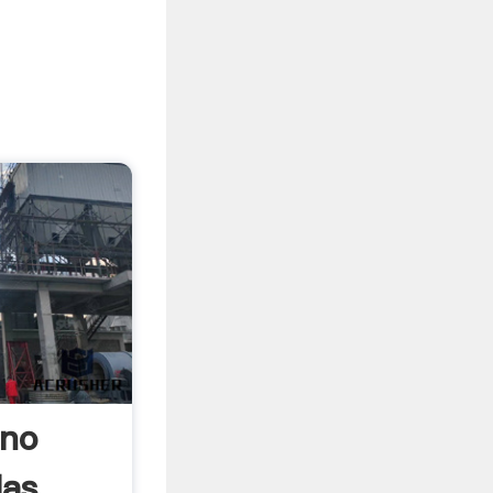
ino
las