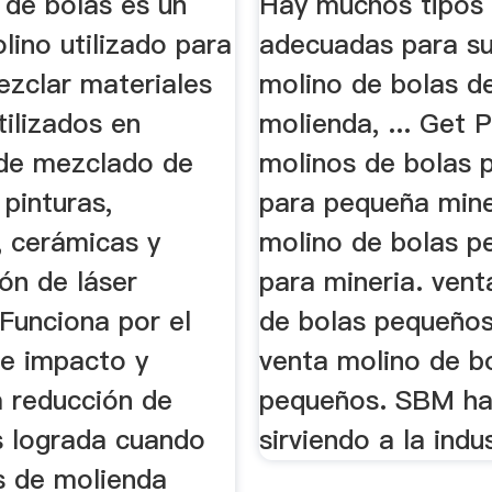
 de bolas es un
Hay muchos tipos 
lino utilizado para
adecuadas para su
ezclar materiales
molino de bolas d
tilizados en
molienda, ... Get P
de mezclado de
molinos de bolas 
 pinturas,
para pequeña miner
, cerámicas y
molino de bolas p
ión de láser
para mineria. vent
 Funciona por el
de bolas pequeños
de impacto y
venta molino de b
la reducción de
pequeños. SBM ha
 lograda cuando
sirviendo a la indu
s de molienda