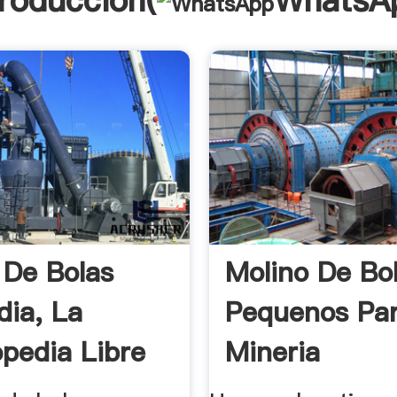
troducción(
WhatsA
 De Bolas
Molino De Bo
dia, La
Pequenos Pa
opedia Libre
Mineria