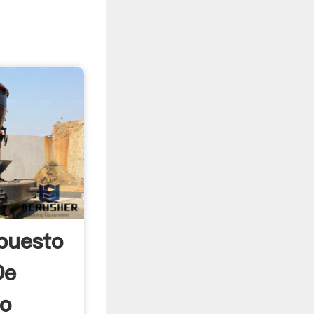
puesto
De
ño