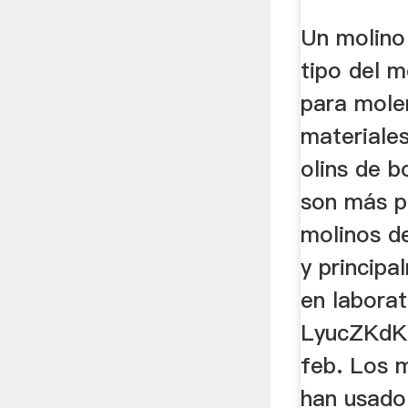
Un molino
tipo del m
para mole
materiale
olins de b
son más p
molinos de
y principa
en laborat
LyucZKdK
feb. Los 
han usado