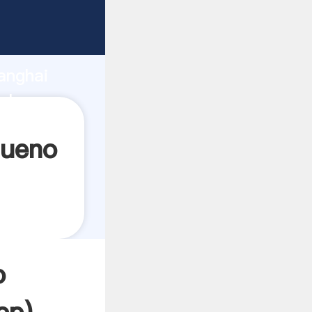
do
anghai
alor y
queno
o