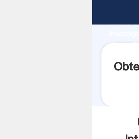
Un moli
fuerte c
investig
Un molin
aporta v
Obte