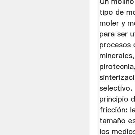
Un molino
tipo de mo
moler y m
para ser u
procesos 
minerales,
pirotecnia
sinterizac
selectivo.
principio 
fricción: 
tamaño es
los medio