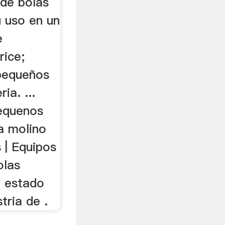
de bolas
 uso en un
e
rice;
pequeños
ia. ...
equenos
a molino
 | Equipos
olas
 estado
stria de .