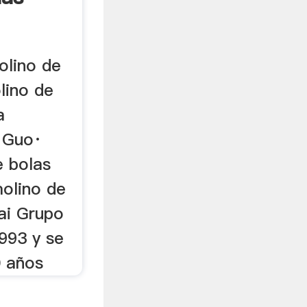
olino de
lino de
a
 Guo·
 bolas
olino de
ai Grupo
993 y se
0 años