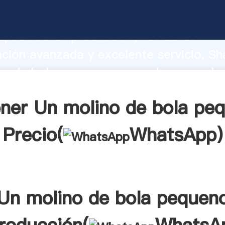
no de bola pequeno fabricante Agarran
apacidad de producción, fuerza de
ación avanzada y excelente servicio, Sh
o de bola pequeno proveedor crea el v
alores a todos los clientes.
ner Un molino de bola pe
Precio(
WhatsApp
)
Un molino de bola pequen