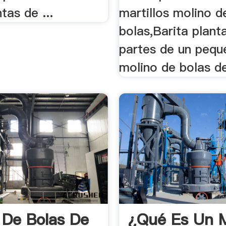
tas de ...
martillos molino d
bolas,Barita plant
partes de un pequ
molino de bolas de
 De Bolas De
¿Qué Es Un M