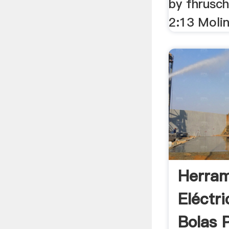
by fhrusc
2:13 Molin
Herram
Eléctr
Bolas 