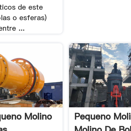
ticos de este
las o esferas)
ntre ...
ueno Molino
Pequeno Mol
as
Molino De Bo