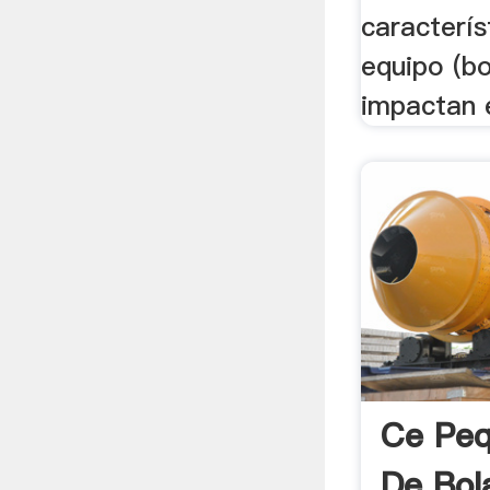
caracterís
equipo (bo
impactan e
Ce Peq
De Bol