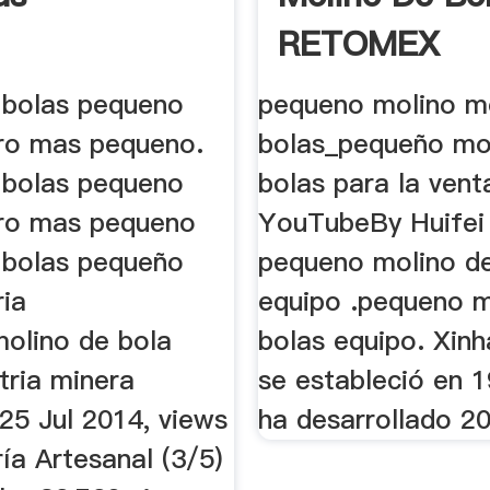
RETOMEX
 bolas pequeno
pequeno molino m
ro mas pequeno.
bolas_pequeño mo
 bolas pequeno
bolas para la vent
ro mas pequeno
YouTubeBy Huifei
 bolas pequeño
pequeno molino de
ria
equipo .pequeno m
molino de bola
bolas equipo. Xinh
tria minera
se estableció en 1
25 Jul 2014, views
ha desarrollado 2
ía Artesanal (3/5)