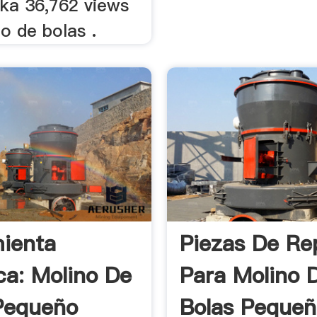
hka 36,762 views
o de bolas .
ienta
Piezas De Re
ica: Molino De
Para Molino 
Pequeño
Bolas Peque