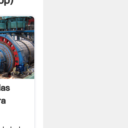
pp
)
las
ra