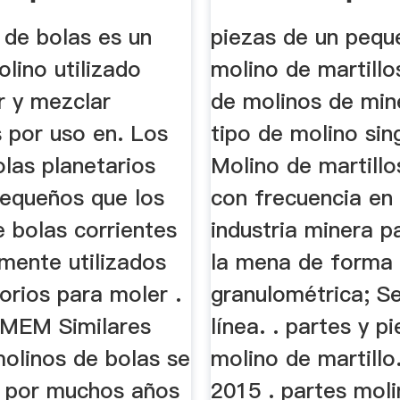
 de bolas es un
piezas de un pequ
olino utilizado
molino de martillo
r y mezclar
de molinos de min
s por uso en. Los
tipo de molino sing
olas planetarios
Molino de martillos
equeños que los
con frecuencia en 
 bolas corrientes
industria minera p
lmente utilizados
la mena de forma
orios para moler .
granulométrica; Se
MEM Similares
línea. . partes y p
molinos de bolas se
molino de martillo
 por muchos años
2015 . partes mol