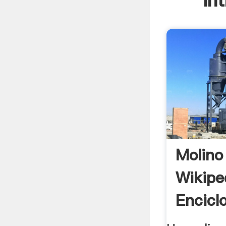
In
Molino
Wikipe
Encicl