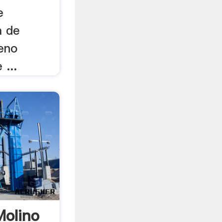
e
a de
eno
 ...
olino