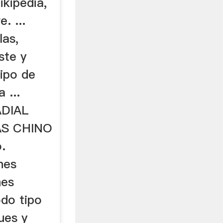
ikipedia,
e. ...
las,
ste y
tipo de
 ...
DIAL
S CHINO
.
nes
nes
odo tipo
ues y