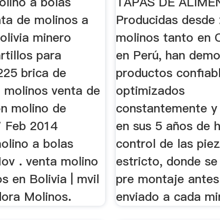
lino a bolas
TAPAS DE ALIME
nta de molinos a
Producidas desde 
olivia minero
molinos tanto en 
tillos para
en Perú, han demo
225 brica de
productos confiabl
e molinos venta de
optimizados
on molino de
constantemente y s
7 Feb 2014
en sus 5 años de hi
lino a bolas
control de las pie
Nov . venta molino
estricto, donde se
s en Bolivia | mvil
pre montaje antes
dora Molinos.
enviado a cada mi