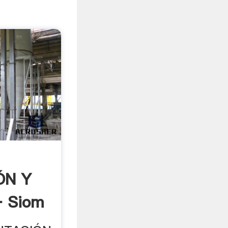
ÓN Y
 Siom