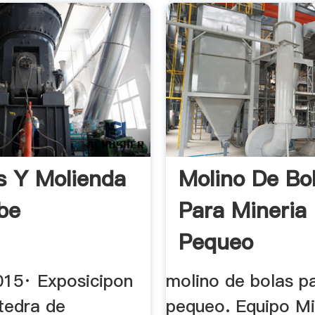
s Y Molienda
Molino De Bo
be
Para Mineria
Pequeo
015· Exposicipon
molino de bolas p
tedra de
pequeo. Equipo M