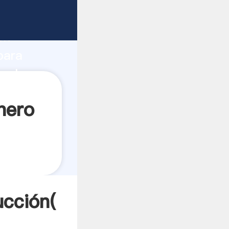
 fuerte
ón
para
 valores
nero
ucción(