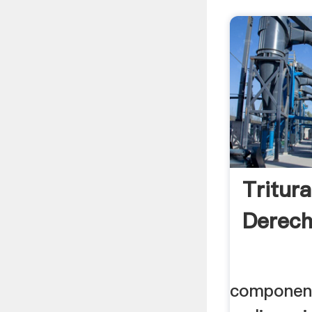
Tritur
Derech
component