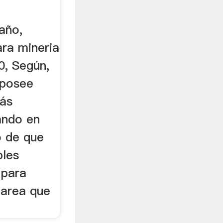
año,
ara mineria
0, Según,
 posee
más
ando en
o de que
ples
 para
tarea que