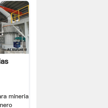
las
ara mineria
inero