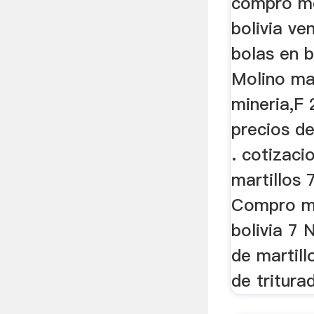
compro mo
bolivia ve
bolas en b
Molino mar
mineria,F 
precios d
. cotizaci
martillos 
Compro mo
bolivia 7 
de martillo
de tritura