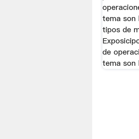
operacione
tema son 
tipos de m
Exposicip
de operaci
tema son l