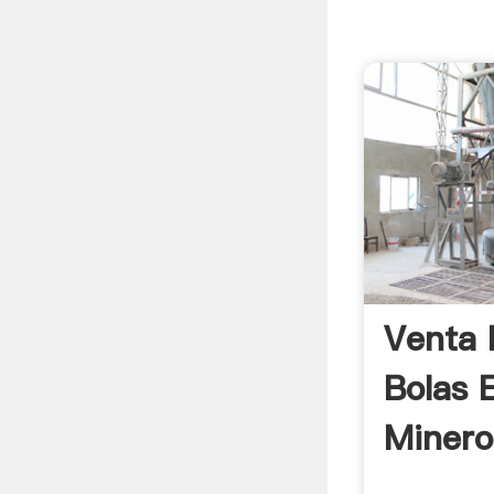
Venta 
Bolas E
Minero