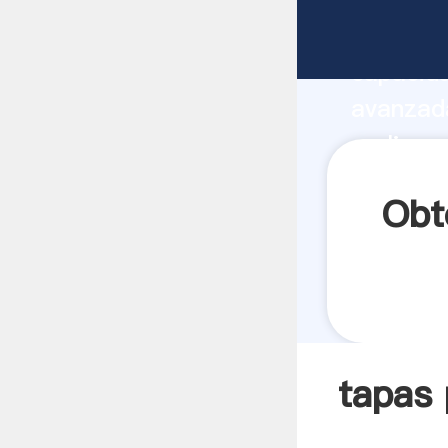
tapas pa
capacida
avanzada
molino m
a todos 
Obt
tapas 