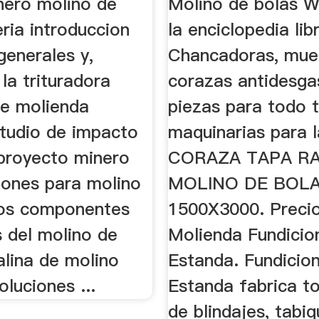
nero molino de
Molino de bolas W
ria introduccion
la enciclopedia libr
generales y,
Chancadoras, mue
la trituradora
corazas antidesga
e molienda
piezas para todo 
studio de impacto
maquinarias para la
proyecto minero
CORAZA TAPA RA
ones para molino
MOLINO DE BOLA
los componentes
1500X3000. Precio
s del molino de
Molienda Fundicio
alina de molino
Estanda. Fundicio
oluciones ...
Estanda fabrica t
de blindajes, tabiq