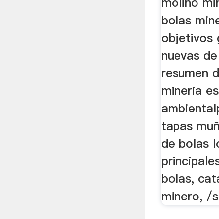
molino mi
bolas mine
objetivos 
nuevas de 
resumen d
mineria e
ambiental
tapas muñ
de bolas 
principale
bolas, cat
minero, /s