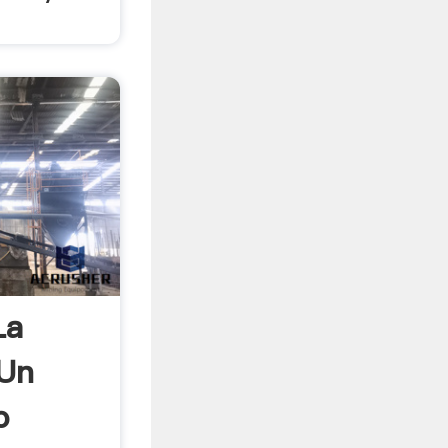
La
 Un
o