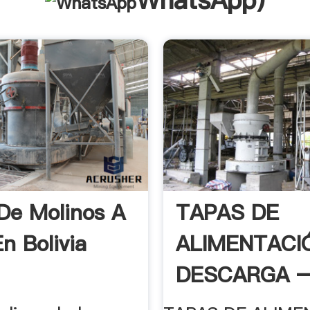
WhatsApp
)
De Molinos A
TAPAS DE
n Bolivia
ALIMENTACI
DESCARGA –