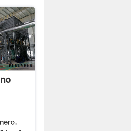
ino
nero.