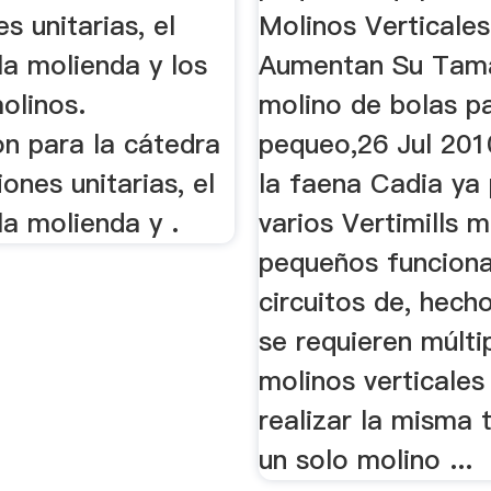
s unitarias, el
Molinos Verticales
la molienda y los
Aumentan Su Tam
olinos.
molino de bolas p
on para la cátedra
pequeo,26 Jul 201
ones unitarias, el
la faena Cadia ya
a molienda y .
varios Vertimills 
pequeños funcion
circuitos de, hech
se requieren múlti
molinos verticales
realizar la misma 
un solo molino ...