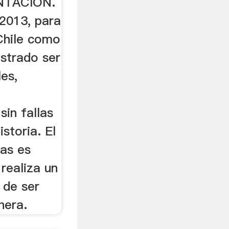
NTACIÓN.
2013, para
Chile como
strado ser
es,
in fallas
storia. El
zas es
 realiza un
 de ser
nera.