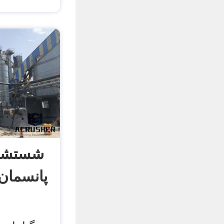
شستشوی
پانسمان