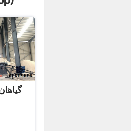
pp
)
گیاها