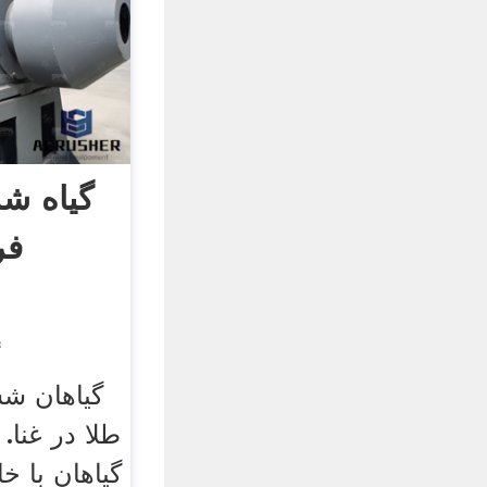
گیاه ش
فر
گ
طلا در غنا. 
گیاهان با خ