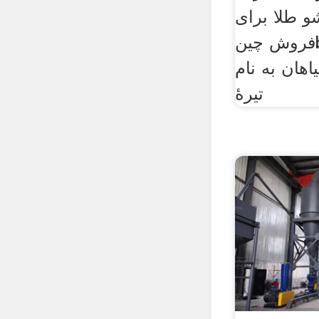
 طلا برای
فروش چینbjvvin معادل یک گرم
اهان به نام
تیرهٔ