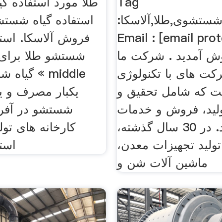
Tag
طلا مورد استفاده گ
:گیاهان,شستشوی,طلا,آلاسکا.
استفاده گیاه شستش
Email : [email p] به
فروش آلاسکا. استف
ش آمدید . شرکت ما
شستشو طلا برای
کت های با تکنولوژی
گیاه شستشو
ست که شامل تحقیق و
لید، فروش و خدمات
شستشو در آفری
نیز می شود. در 30 سال گذشته،
کارخانه های تول
تولید تجهیزات معدن،
است
ماشین آلات شن و