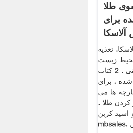
وی طلا
ه برای
آلاسکا
سکا. تغذیه
محیط زیست
بروشور های تبلیغاتی . 2 کتاب
شده . برای
رچه ها می
 کردن طلا .
اسید کربن
mbsales. کاربرد امواج مافوق