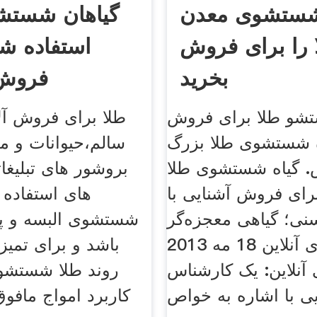
شستشوی معدن
گیاهان شستش
 را برای فروش
استفاده شد
بخرید
فروش 
تشو طلا برای فروش
طلا برای فروش آلا
اه شستشوی طلا بزرگ
سالم،حیوانات و 
. گیاه شستشوی طلا
رای فروش آشنایی با
های استفاده 
ی؛ گیاهی معجزه‌گر
شستشوی البسه و پا
همشهری آنلاین 18 مه 2013
باشد و برای تمیز
نلاین: یک کارشناس
روند طلا شستشو 
یی با اشاره به خواص