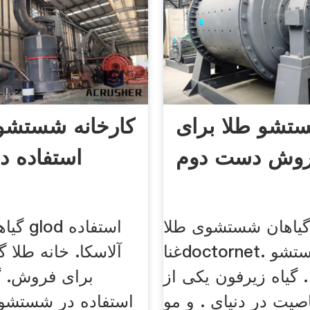
ستشو طلا برای
کارخانه شستشو
وش دست دوم
استفاده در
یاهان شستشوی طلا
گیاهان
غناdoctornet. گیاهان شستشو
آلاسکا. خانه طلا 
. گیاه زیرفون یکی از
برای فروش. گ
اصیت در دنیای . و مو
استفاده در شستشوی