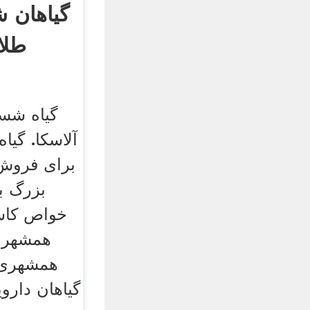
گیاهان 
طلا
گیاه شس
آلاسکا. گی
برای فروش
بزرگ ب
خواص کاسن
همشهری آ
گیاهان دارو