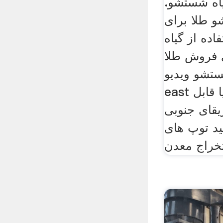
یاه شستشو.
و طلا برای
اده از گیاه
 فروش طلا
 ویدیو « middle
east یکبار مصرف و یا قابل
قای جنوبی
ید توپ های
خراج معدن