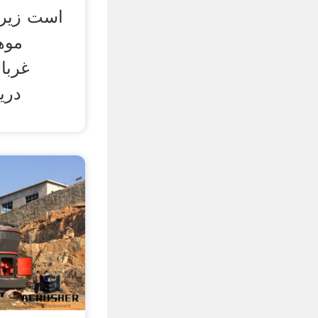
است زیر
موها
غربال
دری