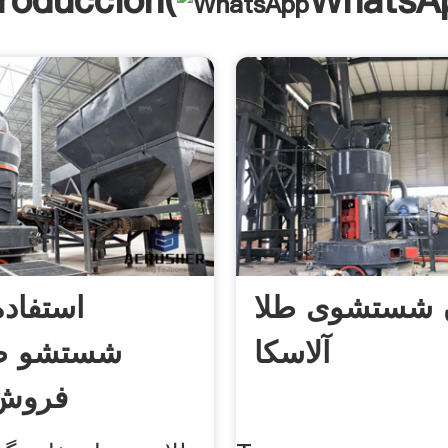
troducción(
WhatsA
ن شستشوی طلا
استفاده
آلاسکا
شستشو طل
فروش 