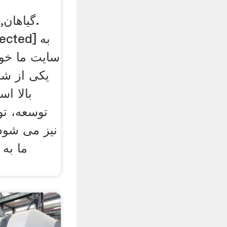
rotected
سایت ما خو
یکی از شر
بالا ا
توسعه، تو
ما به 