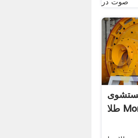
صوت در
ستشوی
More