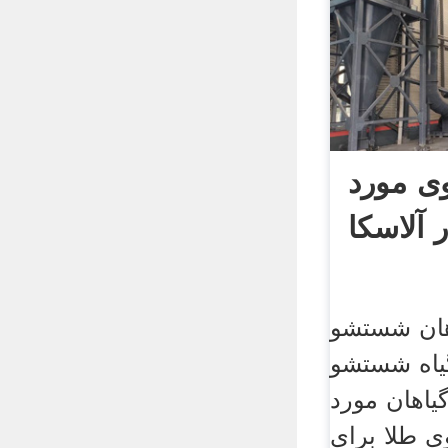
ی مورد
 آلاسکا
 شستشو glod استفاده
گیاه شستشو
یاهان مورد
 طلا برای