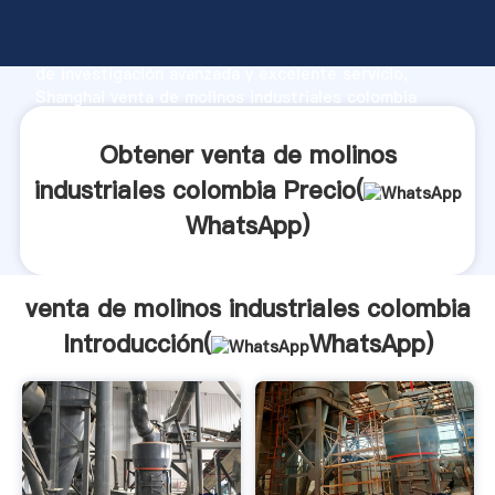
venta de molinos industriales colombia fabricante
Agarrando fuerte capacidad de producción, fuerza
de investigación avanzada y excelente servicio,
Shanghai venta de molinos industriales colombia
proveedor crea el valor y aporta valores a todos los
clientes.
Obtener venta de molinos
industriales colombia Precio(
WhatsApp
)
venta de molinos industriales colombia
Introducción(
WhatsApp
)