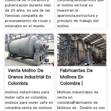
industria de trituración y
colombia,descubrimos que
pulverización durante más
el molino vertical es
de 20 años, es una de las
muestran la
famosas compañía de
apariencia,estructura y
procesamiento de rocas y
principio de trabajo del
minerales en el mundo.
molino .
Venta Molino De
Fabricantes De
Granos Industrial En
Molinos En
Colombia
Colombia |
Trituradora Y
molinos industriales para
Molinos industriales de
Molinos
moler cafe en colombia.
venta en
molinos para moler cafe en
colombia|Fabricante de
colombia venta de molinos
Molinos de . Double es uno