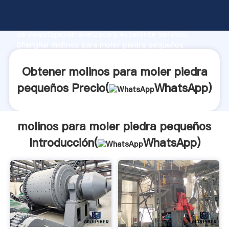
molinos para moler piedra pequeños fabricante
Agarrando fuerte capacidad de producción, fuerza
de investigación avanzada y excelente servicio,
Shanghai molinos para moler piedra pequeños
proveedor crea el valor y aporta valores a todos los
clientes.
Obtener molinos para moler piedra
pequeños Precio(
WhatsApp
)
molinos para moler piedra pequeños
Introducción(
WhatsApp
)