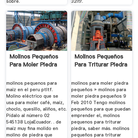
sobre.
32ltr.
Molinos Pequeños
Molinos Pequeños
Para Moler Piedra
Para Triturar Piedra
molinos pequenos para
molinos para moler piedra
maiz en el peru ptltf.
pequeños » molinos para
Molino eléctrico que se
moler piedra pequeños 9
usa para moler café, maíz,
Feb 2010 Tengo molinos
choclo, quesillo, aliños, etc.
pequeños para que puedan
Pídalo al número 02
emprender el, molinos
545138 LojaEcuador. . de
pequenos para triturar
maíz muy fina molido en
piedra, saber más. molinos
molino de piedra que
pequeños para triturar