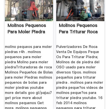
Molinos Pequenos
Molinos Pequenos
Para Moler Piedra
Para Triturar Roca
molino pequeos para moler
Pulverizadores De Roca
piedras r4h . molinos
Venta De Equipos Peque
pequenos para moler
Os Para Triturar Piedra;
piedra Molino para moler
Molinos de de piedra del
piedraTrituradoras de roca
OSO usado para moler
Molinos Pequeños de Bolas
diversos tipos. molinos
para moler Piedras molinos
pequeños para triturar
pequenos de bolas para
piedra . molinos para moler
moler piedras youtube
piedra peque?os videos de
more details goo gl/pajuu7
molinos peque?os para
get price more about
triturar piedra youtube. 16
molinos pequenos Get
feb 2014 molinos
more. molinos pequenos
pequenos para triturar