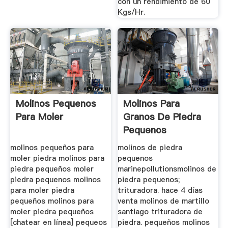
con un rendimiento de 60
Kgs/Hr.
Molinos Pequenos
Molinos Para
Para Moler
Granos De Piedra
Pequenos
molinos pequeños para
molinos de piedra
moler piedra molinos para
pequenos
piedra pequeños moler
marinepollutionsmolinos de
piedra pequenos molinos
piedra pequenos;
para moler piedra
trituradora. hace 4 días
pequeños molinos para
venta molinos de martillo
moler piedra pequeños
santiago trituradora de
[chatear en línea] pequeos
piedra. pequeños molinos