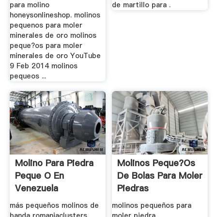
para molino
de martillo para .
honeysonlineshop. molinos
pequenos para moler
minerales de oro molinos
peque?os para moler
minerales de oro YouTube
9 Feb 2014 molinos
pequeos ...
Molino Para Piedra
Molinos Peque?os
Peque O En
De Bolas Para Moler
Venezuela
Piedras
más pequeños molinos de
molinos pequeños para
banda romaniaclusters
moler piedra