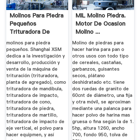
Molinos Para Piedra
MIL Molino Piedra.
Pequeños
Motor De Ocasion
Trituradora De
Molino ...
Cono
molinos para piedra
Molino de piedras para
pequeños. Shanghai XSM
hacer harina para pan o
dedica a la investigación y
otros usos con todo tipo
desarrollo, producción y
de cereales, castañas,
venta de la máquina de
garbanzos, guisantes
trituración (trituradora,
secos, plátano
planta de agregado), como
deshidratado etc. tiene
trituradora de mandíbula,
dos ruedas de granito de
trituradora de impacto,
60cnt de diámetro, una fija
trituradora de cono,
y otra móvil, se aproximan
trituradora de piedra,
mediante una palanca para
trituradora de martillo,
hacer polvo de harina mas
trituradora de impacto de
gruesa o fina según la de 1.
eje vertical, el polvo para
5hp, altura 1260, ancho
hacer equipmen, y así
700, fondo 950, tolva de