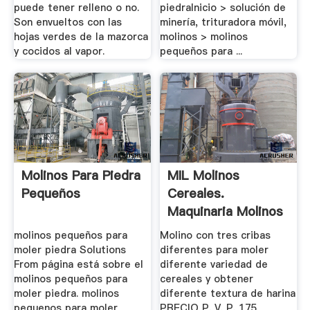
puede tener relleno o no.
piedraInicio > solución de
Son envueltos con las
minería, trituradora móvil,
hojas verdes de la mazorca
molinos > molinos
y cocidos al vapor.
pequeños para ...
Molinos Para Piedra
MIL Molinos
Pequeños
Cereales.
Maquinaria Molinos
...
molinos pequeños para
Molino con tres cribas
moler piedra Solutions
diferentes para moler
From página está sobre el
diferente variedad de
molinos pequeños para
cereales y obtener
moler piedra. molinos
diferente textura de harina
pequenos para moler
PRECIO P. V. P. 175