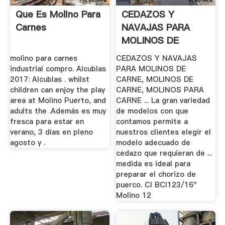
Que Es Molino Para
CEDAZOS Y
Carnes
NAVAJAS PARA
MOLINOS DE
CARNE, NAVAJAS .
molino para carnes
CEDAZOS Y NAVAJAS
industrial compro. Alcublas
PARA MOLINOS DE
2017: Alcublas . whilst
CARNE, MOLINOS DE
children can enjoy the play
CARNE, MOLINOS PARA
area at Molino Puerto, and
CARNE ... La gran variedad
adults the .Además es muy
de modelos con que
fresca para estar en
contamos permite a
verano, 3 días en pleno
nuestros clientes elegir el
agosto y .
modelo adecuado de
cedazo que requieran de ...
medida es ideal para
preparar el chorizo de
puerco. CI BCI123/16"
Molino 12