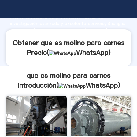
que es molino para carnes fabricante Agarrando
fuerte capacidad de producción, fuerza de
investigación avanzada y excelente servicio, Shanghai
que es molino para carnes proveedor crea el valor y
aporta valores a todos los clientes.
Obtener que es molino para carnes
Precio(
WhatsApp
)
que es molino para carnes
Introducción(
WhatsApp
)