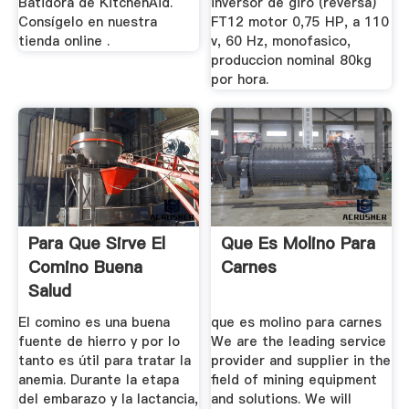
Batidora de KitchenAid.
inversor de giro (reversa)
Consígelo en nuestra
FT12 motor 0,75 HP, a 110
tienda online .
v, 60 Hz, monofasico,
produccion nominal 80kg
por hora.
Para Que Sirve El
Que Es Molino Para
Comino Buena
Carnes
Salud
El comino es una buena
que es molino para carnes
fuente de hierro y por lo
We are the leading service
tanto es útil para tratar la
provider and supplier in the
anemia. Durante la etapa
field of mining equipment
del embarazo y la lactancia,
and solutions. We will