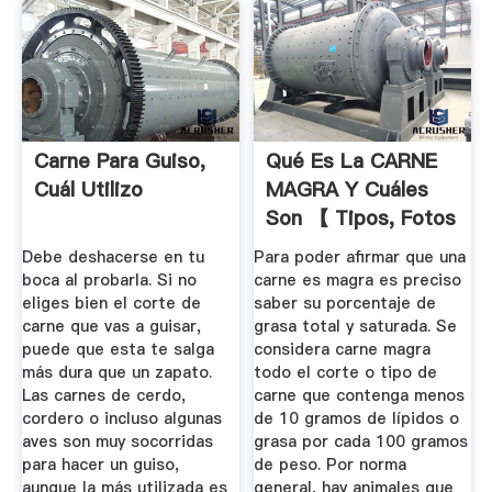
Carne Para Guiso,
Qué Es La CARNE
Cuál Utilizo
MAGRA Y Cuáles
Son 【 Tipos, Fotos
Y Vídeos】
Debe deshacerse en tu
Para poder afirmar que una
boca al probarla. Si no
carne es magra es preciso
eliges bien el corte de
saber su porcentaje de
carne que vas a guisar,
grasa total y saturada. Se
puede que esta te salga
considera carne magra
más dura que un zapato.
todo el corte o tipo de
Las carnes de cerdo,
carne que contenga menos
cordero o incluso algunas
de 10 gramos de lípidos o
aves son muy socorridas
grasa por cada 100 gramos
para hacer un guiso,
de peso. Por norma
aunque la más utilizada es
general, hay animales que