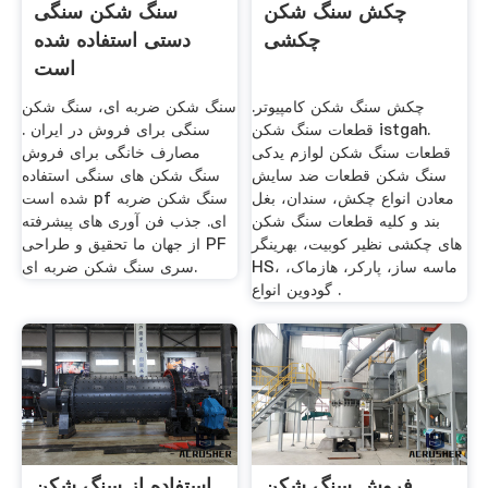
چکش سنگ شکن
سنگ شکن سنگی
چکشی
دستی استفاده شده
است
چکش سنگ شکن کامپیوتر.
سنگ شکن ضربه ای، سنگ شکن
قطعات سنگ شکن istgah.
سنگی برای فروش در ایران .
قطعات سنگ شکن لوازم یدکی
مصارف خانگی برای فروش
سنگ شکن قطعات ضد سایش
سنگ شکن های سنگی استفاده
معادن انواع چکش، سندان، بغل
شده است pf سنگ شکن ضربه
بند و کلیه قطعات سنگ شکن
ای. جذب فن آوری های پیشرفته
های چکشی نظیر کوبیت، بهرینگر
از جهان ما تحقیق و طراحی PF
HS، ماسه ساز، پارکر، هازماک،
سری سنگ شکن ضربه ای.
گودوین انواع .
فروش سنگ شکن
استفاده از سنگ شکن