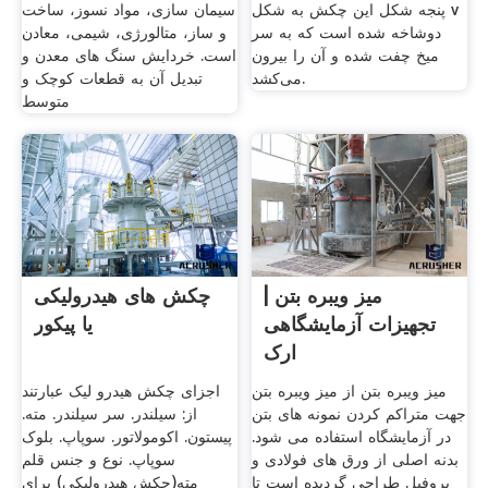
پنجه شکل این چکش به شکل v
سیمان سازی، مواد نسوز، ساخت
دوشاخه شده است که به سر
و ساز، متالورژی، شیمی، معادن
میخ چفت شده و آن را بیرون
است. خردایش سنگ های معدن و
می‌کشد.
تبدیل آن به قطعات کوچک و
متوسط
میز ویبره بتن |
چکش های هیدرولیکی
تجهیزات آزمایشگاهی
یا پیکور
ارک
میز ویبره بتن از میز ویبره بتن
اجزای چکش هیدرو لیک عبارتند
جهت متراکم کردن نمونه های بتن
از: سیلندر. سر سیلندر. مته.
در آزمایشگاه استفاده می شود.
پیستون. اکومولاتور. سوپاپ. بلوک
بدنه اصلی از ورق های فولادی و
سوپاپ. نوع و جنس قلم
پروفيل طراحی گرديده است تا
مته(چکش هیدرولیکی) برای