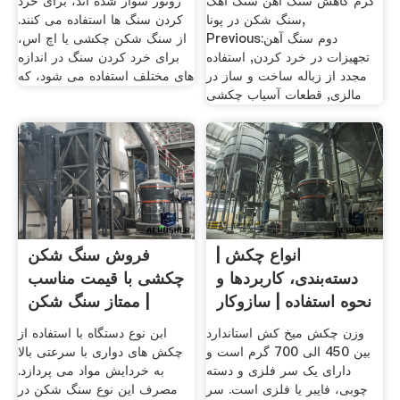
گرم کاهش سنگ آهن سنگ آهک
روتور سوار شده اند، برای خرد
سنگ شکن در پونا,
کردن سنگ ها استفاده می کنند.
Previous:دوم سنگ آهن
از سنگ شکن چکشی یا اچ اس،
تجهیزات در خرد کردن, استفاده
برای خرد کردن سنگ در اندازه
مجدد از زباله ساخت و ساز در
های مختلف استفاده می شود، که
مالزی, قطعات آسیاب چکشی
انواع چکش |
فروش سنگ شکن
دسته‌بندی، کاربردها و
چکشی با قیمت مناسب
نحوه استفاده | سازوکار
| ممتاز سنگ شکن
وزن چکش میخ کش استاندارد
ابن نوع دستگاه با استفاده از
بین 450 الی 700 گرم است و
چکش های دواری با سرعتی بالا
دارای یک سر فلزی و دسته
به خردایش مواد می پردازد.
چوبی، فایبر یا فلزی است. سر
مصرف این نوع سنگ شکن در