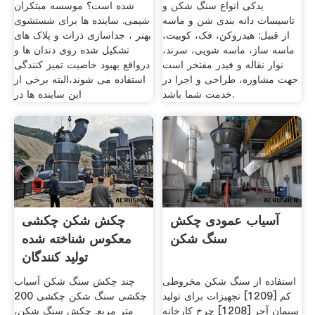
یدکی انواع سنگ شکن و
شده است؟ موسسه مبتکران
تاسیسات دانه بندی شن و ماسه
شیمی. ساینده ها برای شستشوی
از قبیل: هیدروکن، فک، کوبیت،
بهتر ، جداسازی ذرات و پلاک های
ماسه ساز، ماسه شویی، سرند،
تشکیل شده روی دندان ها و
نوار نقاله و فیدر مفتخر است
درواقع بهبود خاصیت تمیز کنندگی
جهت مشاوره، طراحی و اجرا در
استفاده می شوند،البته برخی از
خدمت شما باشد.
این ساینده ها در
آسیاب عمودی چکش
چکش شکن چکشی
سنگ شکن
معکوس شناخته شده
تولید کنندگان
استفاده از سنگ شکن مخروطی
چند چکش سنگ شکن آسیاب
کم [1209] تجهیزات برای تولید
چکشی سنگ شکن چکشی 200
سیمان آجر [1208] چرخ کارخانه
متر مربع. چکش سنگ شکن،