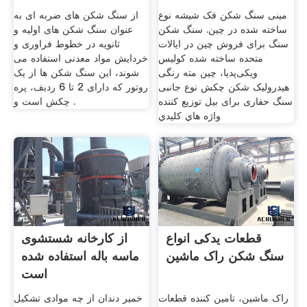
شن و
مینی سنگ شکن فک شیشه نوع
از سنگ شکن های ضربه ای به
ساخته شده در چین. سنگ شکن
عنوان سنگ شکن های اولیه و
سنگ برای فروش چین در ایالات
ثانویه در خطوط فراوری و
متحده ساخته شده کولیس
خردایش مواد معدنی استفاده می
ویکی‌پدیا، چین مته رنگی
شوند، این سنگ شکن ها از یک
هیدرولیک شکن چکش نوع جانبی
روتور که دارای 2 تا 6 ردیف، پره
سنگ حفاری برای بیل توزیع کننده
چکش است و .
واژه هاي كليدي
قطعات یدکی انواع
از کارخانه شستشوی
سنگ شکن راک ماشین
ماسه باله استفاده شده
است
راک ماشین، تامین کننده قطعات
خمیر دندان از چه موادی تشکیل