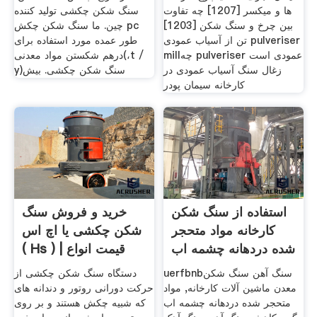
ها و میکسر [1207] چه تفاوت
سنگ شکن چکشی تولید کننده
بین چرخ و سنگ شکن [1203]
چین. ما سنگ شکن چکش pc
تن از آسیاب عمودی pulveriser
طور عمده مورد استفاده برای
millچه pulveriser عمودی است
درهم شکستن مواد معدنی(،t /
زغال سنگ آسیاب عمودی در
y)سنگ شکن چکشی. بیش
کارخانه سیمان پودر
استفاده از سنگ شکن
خرید و فروش سنگ
کارخانه مواد متحجر
شکن چکشی یا اچ اس
شده دردهانه چشمه اب
( Hs ) | قیمت انواع
گرم
uerfbnbسنگ آهن سنگ شکن
دستگاه سنگ شکن چکشی از
معدن ماشین آلات کارخانه, مواد
حرکت دورانی روتور و دندانه های
متحجر شده دردهانه چشمه اب
که شبیه چکش هستند و بر روی