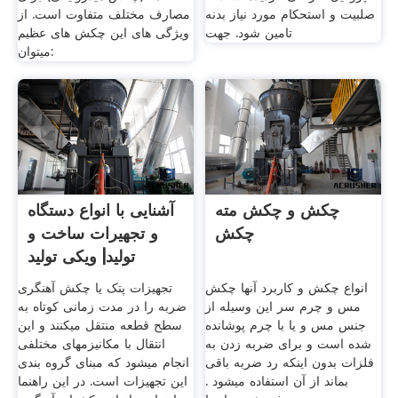
صلبیت و استحکام مورد نیاز بدنه
مصارف مختلف متفاوت است. از
تامین شود. جهت
ویژگی های این چکش های عظیم
میتوان:
چکش و چکش مته
آشنایی با انواع دستگاه
چکش
و تجهیرات ساخت و
تولید| ویکی تولید
انواع چکش و کاربرد آنها چکش
تجهیزات پتک یا چکش آهنگری
مس و چرم سر این وسیله از
ضربه را در مدت زمانی کوتاه به
جنس مس و یا با چرم پوشانده
سطح قطعه منتقل میکنند و این
شده است و برای ضربه زدن به
انتقال با مکانیزمهای مختلفی
فلزات بدون اینکه رد ضربه باقی
انجام میشود که مبنای گروه بندی
بماند از آن استفاده میشود .
این تجهیزات است. در این راهنما