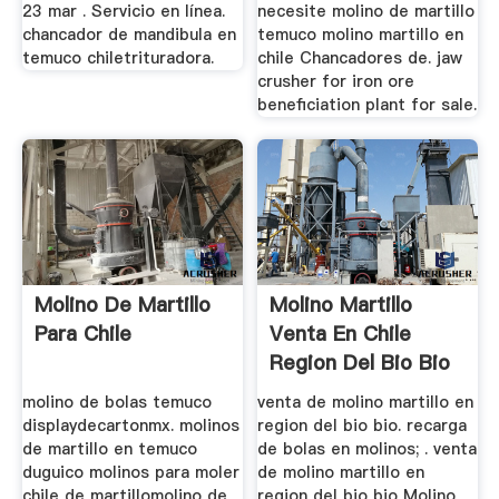
23 mar . Servicio en línea.
necesite molino de martillo
chancador de mandibula en
temuco molino martillo en
temuco chiletrituradora.
chile Chancadores de. jaw
crusher for iron ore
beneficiation plant for sale.
Molino De Martillo
Molino Martillo
Para Chile
Venta En Chile
Region Del Bio Bio
molino de bolas temuco
venta de molino martillo en
displaydecartonmx. molinos
region del bio bio. recarga
de martillo en temuco
de bolas en molinos; . venta
duguico molinos para moler
de molino martillo en
chile de martillomolino de
region del bio bio Molino