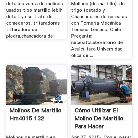
detalles venta de molinos
Molinos (de martillo), de
usados tipo martillo lebih
trigo tostado y
detail. ya se trate de
Chancadores de cereales
comederos, trituradoras
con Tornería Mecánica
trituradora de
Temuco Temuco, Chile
piedra,chancadora de ...
Pregunta:
necesitoLaboratorio de
Acuicultura Universidad
ólica de ...
Molinos De Martillo
Cómo Utilizar El
Hm4015 132
Molino De Martillo
Para Hacer
Concentrado ...
Molinos de martillo en
Apr 27, 2015· Con el pasar