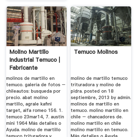
Molino Martillo
Temuco Molinos
Industrial Temuco |
Fabricante
Profesional ...
molinos de martillo en
molino de martillo temuco
temuco. galería de fotos –
trituradora y molino de
chileautos: busqueda por
pidra. posted on 18
precio. abat molino
septiembre, 2013 by admin.
martillo, agrale kafini
molinos de martillo en
target, alfa romeo 156. 1.
temuco. molino martillo en
temuco 23mar14, 7. austin
chile – chancadores de.
mini 1964 Más detalles o
molino martillo en chile
Ayuda. molino de martillo
molino martillo en temuco.
temuco trituradora y
Más detalles o Ayuda.