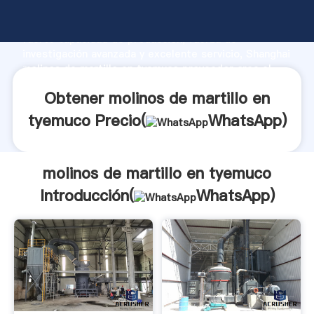
molinos de martillo en tyemuco fabricante Agarrando
fuerte capacidad de producción, fuerza de
investigación avanzada y excelente servicio, Shanghai
molinos de martillo en tyemuco proveedor crea el
valor y aporta valores a todos los clientes.
Obtener molinos de martillo en
tyemuco Precio(
WhatsApp
)
molinos de martillo en tyemuco
Introducción(
WhatsApp
)