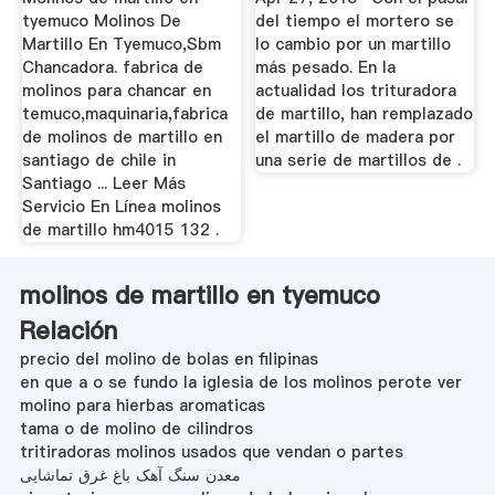
tyemuco Molinos De
del tiempo el mortero se
Martillo En Tyemuco,Sbm
lo cambio por un martillo
Chancadora. fabrica de
más pesado. En la
molinos para chancar en
actualidad los trituradora
temuco,maquinaria,fabrica
de martillo, han remplazado
de molinos de martillo en
el martillo de madera por
santiago de chile in
una serie de martillos de .
Santiago ... Leer Más
Servicio En Línea molinos
de martillo hm4015 132 .
molinos de martillo en tyemuco
Relación
precio del molino de bolas en filipinas
en que a o se fundo la iglesia de los molinos perote ver
molino para hierbas aromaticas
tama o de molino de cilindros
tritiradoras molinos usados que vendan o partes
معدن سنگ آهک باغ غرق تماشایی