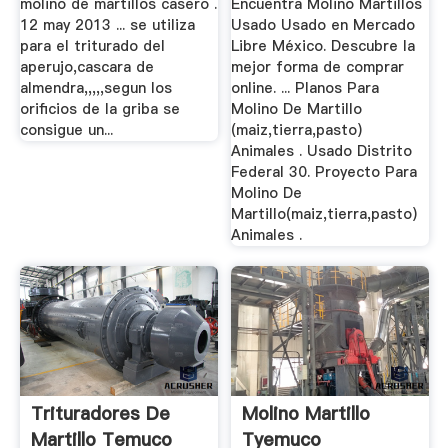
molino de martillos casero .
Encuentra Molino Martillos
12 may 2013 ... se utiliza
Usado Usado en Mercado
para el triturado del
Libre México. Descubre la
aperujo,cascara de
mejor forma de comprar
almendra,,,,,segun los
online. ... Planos Para
orificios de la griba se
Molino De Martillo
consigue un...
(maiz,tierra,pasto)
Animales . Usado Distrito
Federal 30. Proyecto Para
Molino De
Martillo(maiz,tierra,pasto)
Animales .
Trituradores De
Molino Martillo
Martillo Temuco
Tyemuco