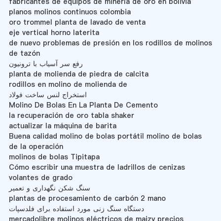
fabricantes de equipos de minería de oro en bolivia
planos molinos continuos colombia
oro trommel planta de lavado de venta
eje vertical horno laterita
de nuevo problemas de presión en los rodillos de molinos
de tazón
رفع سر آسیاب با ترونیون
planta de molienda de piedra de calcita
rodillos en molino de molienda de
استخراج لنس ساخت فولاد
Molino De Bolas En La Planta De Cemento
la recuperación de oro tabla shaker
actualizar la máquina de barita
Buena calidad molino de bolas portátil molino de bolas
de la operación
molinos de bolas Tipitapa
Cómo escribir una muestra de ladrillos de cenizas
volantes de grado
سنگ شکن نگهداری و تعمیر
plantas de procesamiento de carbón 2 mano
دستگاه سنگ زنی مورد استفاده برای فلدسپات
mercadolibre molinos eléctricos de maizy precios