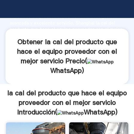
la cal del producto que hace el equipo proveedor con
el mejor servicio fabricante Agarrando fuerte
capacidad de producción, fuerza de investigación
avanzada y excelente servicio, Shanghai la cal del
producto que hace el equipo proveedor con el mejor
servicio proveedor crea el valor y aporta valores a
Obtener la cal del producto que
todos los clientes.
hace el equipo proveedor con el
mejor servicio Precio(
WhatsApp
)
la cal del producto que hace el equipo
proveedor con el mejor servicio
Introducción(
WhatsApp
)