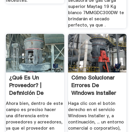
necesites.
secadora de gas carga
superior Maytag 19 Kg
blanco 7MMGDC300DW te
brindarán el secado
perfecto, ya que .
¿Qué Es Un
Cómo Solucionar
Proveedor? |
Errores De
Definición De
Windows Installer
Proveedor |
Ahora bien, dentro de este
Haga clic con el botón
Concepto ...
campo es preciso hacer
derecho en el servicio
una diferencia entre
Windows Installer y, a
proveedores y acreedores,
continuación, ... un entorno
ya que el proveedor en
comercial o corporativo),