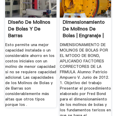
Diseño De Molinos
Dimensionamiento
De Bolas Y De
De Molinos De
Barras
Bolas | Engranaje |
Energía ...
Esto permite una mejor
DIMENSIONAMIENTO DE
capacidad instalada o un
MOLINOS DE BOLAS POR
considerable ahorro en los
EL MTODO DE BOND,
costos iniciales con un
APLICANDO FACTORES
molino de menor capacidad
CORRECTORES DE LA
si no se requiere capacidad
FRMULA. Alumno: Patricio
adicional. Las capacidades
Ampuero V. Junio de 2012.
de los Molinos de Bolas y
1. Objetivo del trabajo
de Barras son
Presentar el procedimiento
considerablemente más
elaborado por Fred Bond
altas que otros tipos
para el dimensionamiento
porque los .
de los molinos de bolas y
los fundamentos tericos en
que se basa el