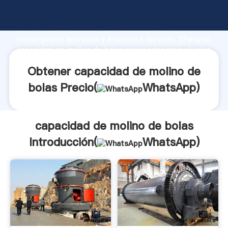
capacidad de molino de bolas fabricante Agarrando
fuerte capacidad de producción, fuerza de
investigación avanzada y excelente servicio, Shanghai
capacidad de molino de bolas proveedor crea el valor
y aporta valores a todos los clientes.
Obtener capacidad de molino de
bolas Precio(
WhatsApp
)
capacidad de molino de bolas
Introducción(
WhatsApp
)