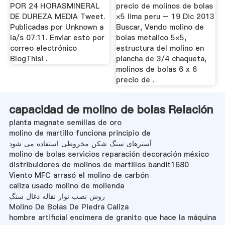
POR 24 HORASMINERAL
precio de molinos de bolas
DE DUREZA MEDIA Tweet.
×5 lima peru – 19 Dic 2013
Publicadas por Unknown a
Buscar, Vendo molino de
la/s 07:11. Enviar esto por
bolas metalico 5×5,
correo electrónico
estructura del molino en
BlogThis! .
plancha de 3/4 chaqueta,
molinos de bolas 6 x 6
precio de .
capacidad de molino de bolas Relación
planta magnate semillas de oro
molino de martillo funciona principio de
آسترهای سنگ شکن مخروطی استفاده می شود
molino de bolas servicios reparación decoración méxico
distribuidores de molinos de martillos bandit1680
Viento MFC arrasó el molino de carbón
caliza usado molino de molienda
روش نصب نوار نقاله ذغال سنگ
Molino De Bolas De Piedra Caliza
hombre artificial encimera de granito que hace la máquina