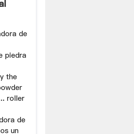
al
adora de
e piedra
hy the
 powder
.. roller
adora de
os un