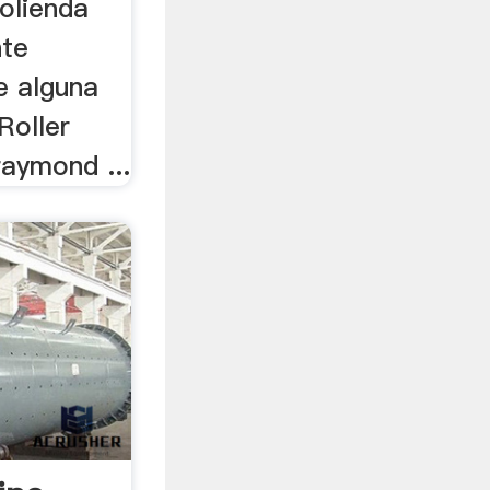
olienda
nte
ne alguna
Roller
aymond ...