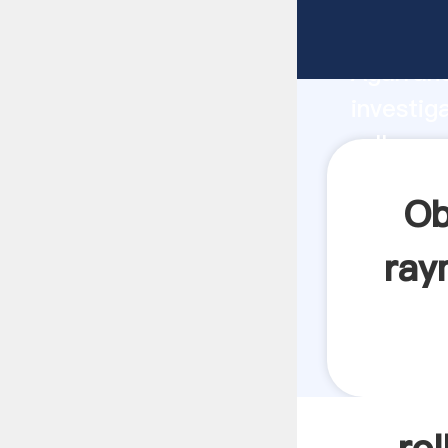
roller m
Agarrand
investig
roller 
crea el 
Ob
ray