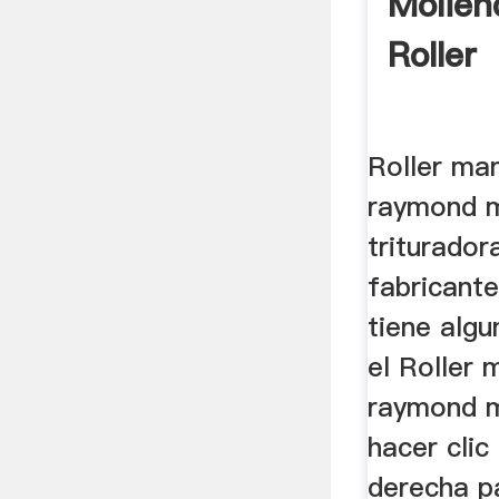
Molien
Roller
Roller ma
raymond 
triturado
fabricante
tiene alg
el Roller
raymond m
hacer clic
derecha p