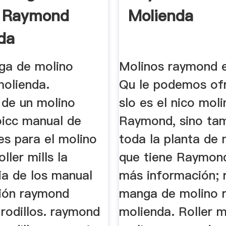
o Raymond
Molienda
da
nga de molino
Molinos raymond 
olienda.
Qu le podemos of
 de un molino
slo es el nico mol
oicc manual de
Raymond, sino ta
es para el molino
toda la planta de
ller mills la
que tiene Raymond
ia de los manual
más información; r
ión raymond
manga de molino 
rodillos. raymond
molienda. Roller 