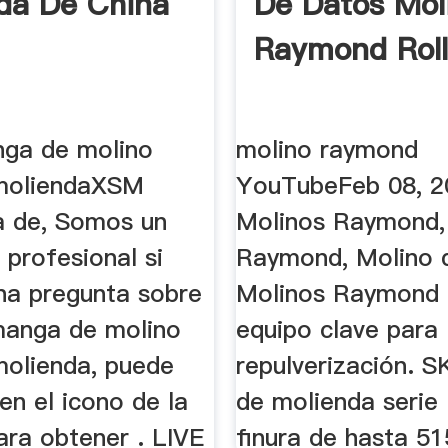
da De China
De Datos Mol
Raymond Roll
nga de molino
molino raymond
moliendaXSM
YouTubeFeb 08, 2
ra de, Somos un
Molinos Raymond,
 profesional si
Raymond, Molino 
una pregunta sobre
Molinos Raymond 
 manga de molino
equipo clave para 
olienda, puede
repulverización. 
 en el icono de la
de molienda serie l
ara obtener . LIVE
finura de hasta 5