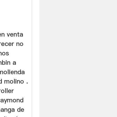
en venta
recer no
inos
mbin a
 molienda
 molino .
oller
raymond
manga de