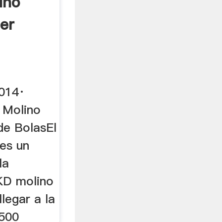
ino
er
014·
 Molino
de BolasEl
es un
la
SKD molino
legar a la
1500