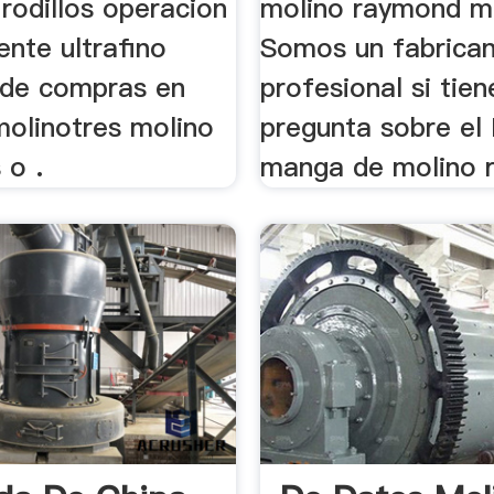
rodillos operacion
molino raymond m
ente ultrafino
Somos un fabrica
r de compras en
profesional si tie
molinotres molino
pregunta sobre el 
 o .
manga de molino r