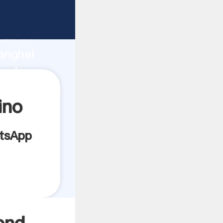
icante
rza de
anghai
eedor
es.
ino