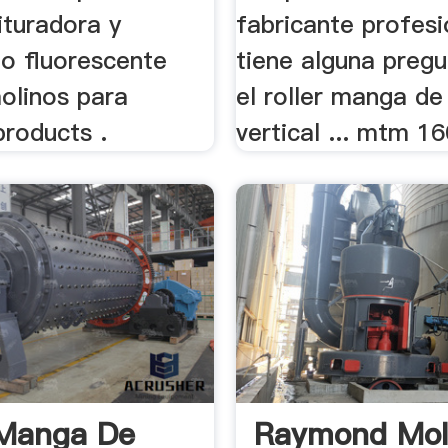
rituradora y
fabricante profesi
o fluorescente
tiene alguna preg
olinos para
el roller manga de
roducts .
vertical ... mtm 160
 Manga De
Raymond Mol