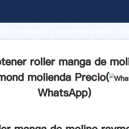
anga de molino raymond molienda fabr
o fuerte capacidad de producción, fue
ación avanzada y excelente servicio, Sh
manga de molino raymond molienda prov
valor y aporta valores a todos los client
tener roller manga de mol
mond molienda Precio(
WhatsApp
)