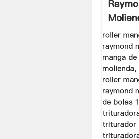
Raymo
Molien
roller ma
raymond m
manga de
molienda, 
roller ma
raymond m
de bolas 
triturador
triturador
triturador