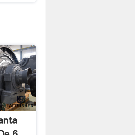
anta
De 6