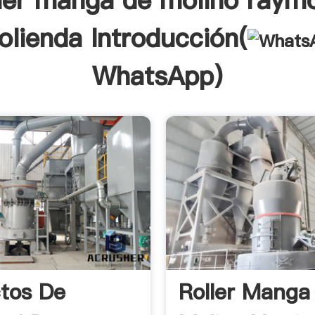
ller manga de molino raym
lienda Introducción(
WhatsApp
)
tos De
Roller Manga