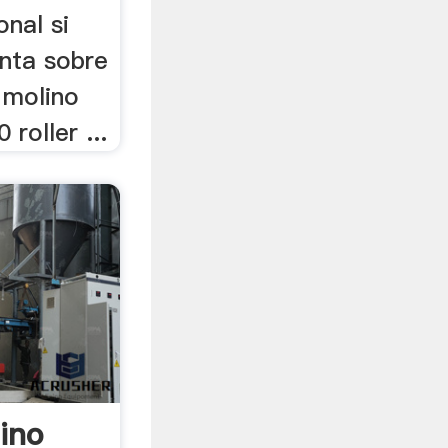
onal si
unta sobre
 molino
 roller ...
ino