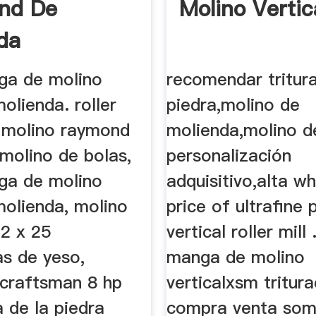
nd De
Molino Vertic
da
nga de molino
recomendar tritur
olienda. roller
piedra,molino de
 molino raymond
molienda,molino d
molino de bolas,
personalización
nga de molino
adquisitivo,alta w
olienda, molino
price of ultrafine
12 x 25
vertical roller mill .
as de yeso,
manga de molino
 craftsman 8 hp
verticalxsm tritur
a de la piedra
compra venta som