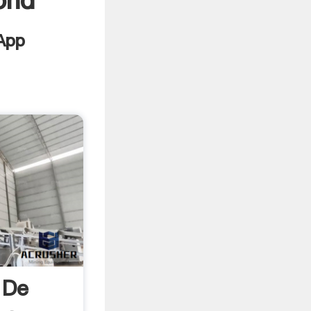
ond
 De