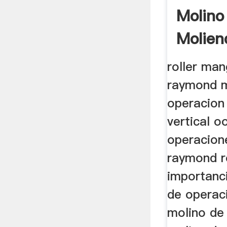
Molin
Molien
roller ma
raymond m
operacion
vertical o
operacion
raymond ro
importanc
de operac
molino de 