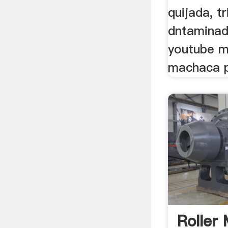
quijada, t
dntaminad
youtube m
machaca p
Roller