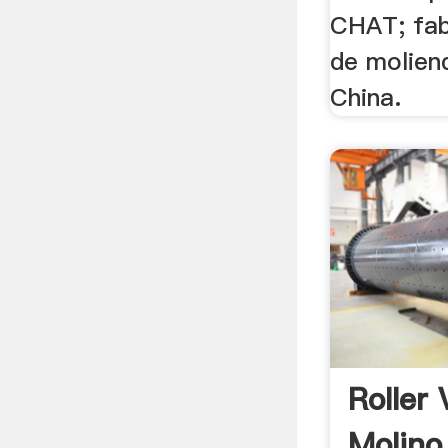
CHAT; fab
de molien
China.
Roller 
Molino 