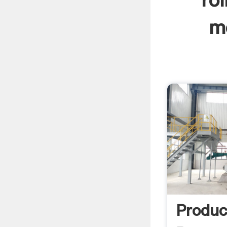
ro
mo
Produc