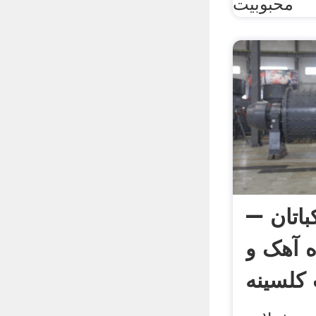
محبوبیت
اتان –
ه آهک و
کلسینه