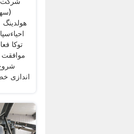
شرکت ن
(سها
هولدینگ م
احیاءسپا
توکا فعا
اندازی خط 