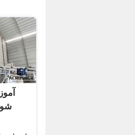
آموز
شوین