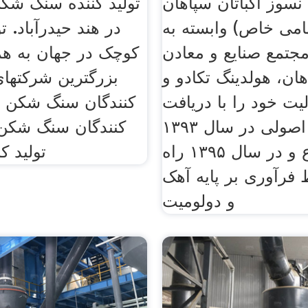
سوز اکباتان سپاهان
تولید کننده سنگ شک
می خاص) وابسته به
در هند حیدرآباد. تو
جتمع صنایع و معادن
کوچک در جهان به هم
هان، هولدینگ تکادو و
بزرگترین شرکتهای 
لیت خود را با دریافت
کنندگان سنگ شکن در
موافقت اصولی در سال ۱۳۹۳
کنندگان سنگ شکن 
شروع و در سال ۱۳۹۵ راه
تولید ک
فرآوری بر پایه آهک
و دولومیت