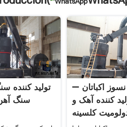
troducción(
WhatsA
وز اکباتان –
تولید کننده س
لید کننده آهک و
سنگ آهن 
ولومیت کلسینه