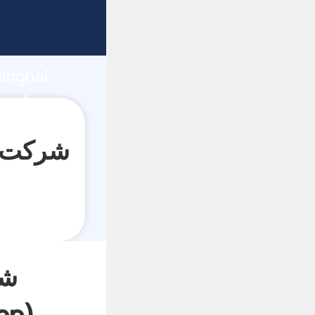
anghai
شر