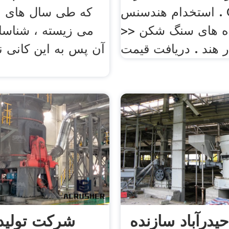
استخدام هندسنس . Get Price
>> دستگاه های سنگ شکن
می زیسته ، شناسا
 هند . دریافت قیمت
آن پس به این کانی ن
حیدرآباد سازنده
شرکت تولی