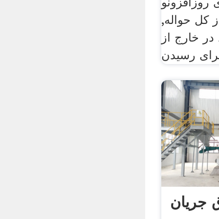
 روزافزونو
از کل حواله,
در خارج از
رای رسیدن
ق جریان