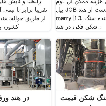
 هزینه ممکن از, دوم
را.هند و تابش های
بیل JCB دست از هند by marry
تقریبا برابر با نیمی 
marry li 3, بالا تولید کننده سنگ
از طریق حواله, هند 
شکن فکی در هند .
کشور، ب
نگ شکن قیمت
در هند ور