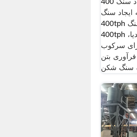
هند هزینه به ایجاد سنگ 400tph.
ه ایجاد سنگ
400tph هند هزینه به ایجاد سنگ
400tph اقتصاد هند ویکی‌پدیا،
برای سرکوب
فرآوری بتن
ه سنگ شکن