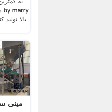
به کمترین
مینی س