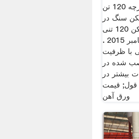
هزینه سرمایه از یکپارچه 120 تن
ن سنگ در
هند کارخانه سنگ شکن 120 تنی
در ترکیهآپارات 2 سپتامبر 2015 .
 با ظرفیت
نصب شده در
ت بیشتر در
 قول; قیمت
ورق آهن