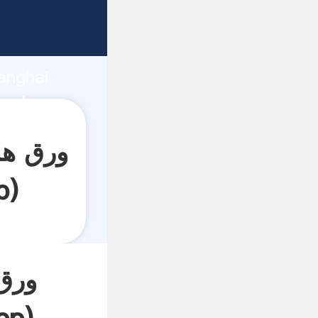
anghai
p
)
ورق 