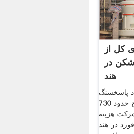
ی کل از
کن در
هند
رد پاسخسنگ
شکن های, این طرح حدود 730
شرکت هزینه
ورد در هند