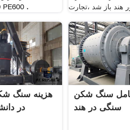
 هند باز شد ،تجارت
50100 101 PE600 .
کامل سنگ شکن
هزینه سنگ شک
سنگی در هند
در دانش