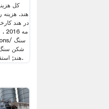
کل هزین
هند. هزینه 
در هند کارخ
شکن سنگ ه
هند; استفاده از آسیاب توپ را.