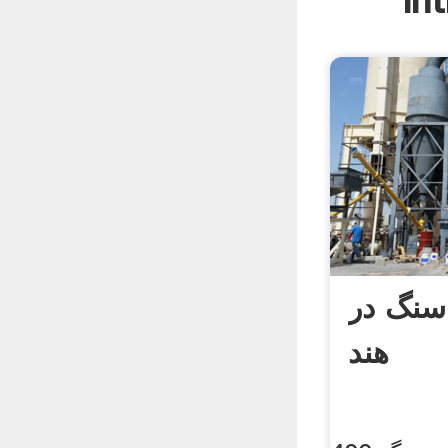
In
سنگ در
هند