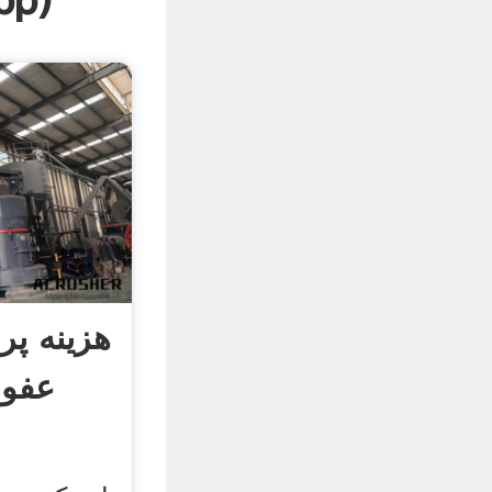
pp
)
هزینه پر
عفون