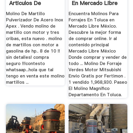
Articulos De
En Mercado Libre
Segunda Mano
México
Molino De Martillo
Encuentra Molinos Para
Pulverizador De Acero Inox
Forrajes En Toluca en
Apex . Vendo molino de
Mercado Libre México.
martillo con motor y tres
Descubre la mejor forma
cribas, esta nuevo . molino
de comprar online. Ir al
de martillos con motor a
contenido principal
gasolina de hp.. 8 de 10 !!
Mercado Libre México
sin detalles! compra
Donde comprar y vender de
seguro !!!contesto
todo ... Molino De Forraje
whatsaap...hola que tal
Verdes Motor Mitsubishi
tengo en venta este molino
Envio Gratis por Fertimon .
martillos ...
1 vendido 1,968,930. Paseo
El Molino Magnifico
Departamento En Toluca.