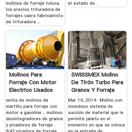
molinos de forraje toluca.
el estado de .
los precios trituradora de
forrajes casra fabricantsto
de trituradora ...
Molinos Para
SWISSMEX Molino
Forraje Con Motor
De Tirón Turbo Para
Electrico Usados
Granos Y Forraje
610 ...
venta de molinos de
Mar 14, 2014· Molino con
martillo para forraje con
novedoso sistema de
motor a gasolina ... molinos
succión de material que le
desintegradores de granos
permite jalarlo en el
y picadores de forraje .
momento en que se coloca
9:42 picadora de forraje
en la entrada de