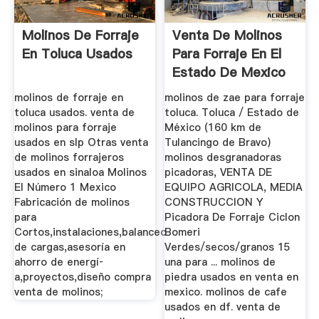
Molinos De Forraje
Venta De Molinos
En Toluca Usados
Para Forraje En El
Estado De Mexico
molinos de forraje en
molinos de zae para forraje
toluca usados. venta de
toluca. Toluca / Estado de
molinos para forraje
México (160 km de
usados en slp Otras venta
Tulancingo de Bravo)
de molinos forrajeros
molinos desgranadoras
usados en sinaloa Molinos
picadoras, VENTA DE
El Número 1 Mexico
EQUIPO AGRICOLA, MEDIA
Fabricación de molinos
CONSTRUCCION Y
para
Picadora De Forraje Ciclon
Cortos,instalaciones,balanceo
Bomeri
de cargas,asesorí­a en
Verdes/secos/granos 15
ahorro de energí­
una para ... molinos de
a,proyectos,diseño compra
piedra usados en venta en
venta de molinos;
mexico. molinos de cafe
usados en df. venta de