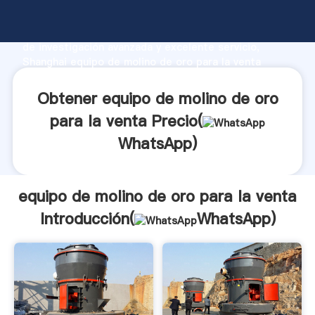
equipo de molino de oro para la venta fabricante
Agarrando fuerte capacidad de producción, fuerza
de investigación avanzada y excelente servicio,
Shanghai equipo de molino de oro para la venta
proveedor crea el valor y aporta valores a todos los
clientes.
Obtener equipo de molino de oro
para la venta Precio(
WhatsApp
)
equipo de molino de oro para la venta
Introducción(
WhatsApp
)