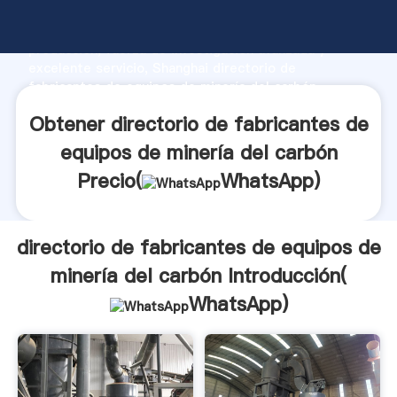
directorio de fabricantes de equipos de minería del
carbón fabricante Agarrando fuerte capacidad de
producción, fuerza de investigación avanzada y
excelente servicio, Shanghai directorio de
fabricantes de equipos de minería del carbón
proveedor crea el valor y aporta valores a todos los
Obtener directorio de fabricantes de
clientes.
equipos de minería del carbón
Precio(
WhatsApp
)
directorio de fabricantes de equipos de
minería del carbón Introducción(
WhatsApp
)