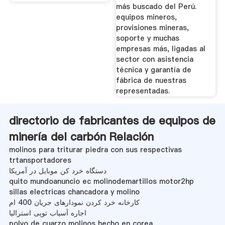
más buscado del Perú.
equipos mineros,
provisiones mineras,
soporte y muchas
empresas más, ligadas al
sector con asistencia
técnica y garantía de
fábrica de nuestras
representadas.
directorio de fabricantes de equipos de
minería del carbón Relación
molinos para triturar piedra con sus respectivas
trtansportadores
دستگاه خرد کن موبایل در آمریکا
quito mundoanuncio ec molinodemartillos motor2hp
sillas electricas chancadora y molino
کارخانه خرد کردن نمودارهای جریان 400 ام
اجاره آسیاب توپی استرالیا
polvo de cuarzo molinos hecho en corea