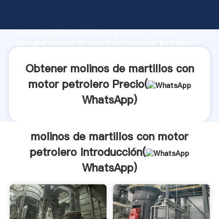
molinos de martillos con motor petrolero fabricante
Agarrando fuerte capacidad de producción, fuerza
de investigación avanzada y excelente servicio,
Shanghai molinos de martillos con motor petrolero
proveedor crea el valor y aporta valores a todos los
clientes.
Obtener molinos de martillos con
motor petrolero Precio(
WhatsApp
)
molinos de martillos con motor
petrolero Introducción(
WhatsApp
)