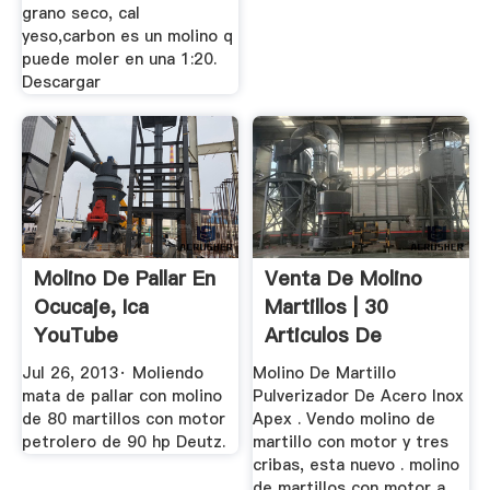
grano seco, cal
yeso,carbon es un molino q
puede moler en una 1:20.
Descargar
Molino De Pallar En
Venta De Molino
Ocucaje, Ica
Martillos | 30
YouTube
Articulos De
Segunda Mano
Jul 26, 2013· Moliendo
Molino De Martillo
mata de pallar con molino
Pulverizador De Acero Inox
de 80 martillos con motor
Apex . Vendo molino de
petrolero de 90 hp Deutz.
martillo con motor y tres
cribas, esta nuevo . molino
de martillos con motor a