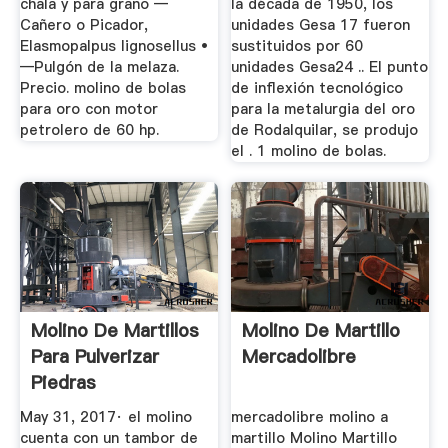
chala y para grano —
la década de 1950, los
Cañero o Picador,
unidades Gesa 17 fueron
Elasmopalpus lignosellus •
sustituidos por 60
—Pulgón de la melaza.
unidades Gesa24 .. El punto
Precio. molino de bolas
de inflexión tecnológico
para oro con motor
para la metalurgia del oro
petrolero de 60 hp.
de Rodalquilar, se produjo
el . 1 molino de bolas.
Molino De Martillos
Molino De Martillo
Para Pulverizar
Mercadolibre
Piedras
"popocatepetl ...
May 31, 2017· el molino
mercadolibre molino a
cuenta con un tambor de
martillo Molino Martillo