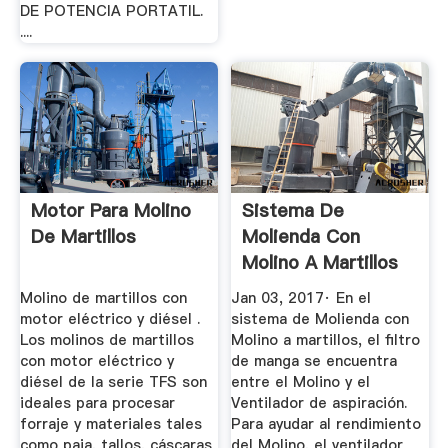
DE POTENCIA PORTATIL.
....
Motor Para Molino
Sistema De
De Martillos
Molienda Con
Molino A Martillos
Engormix
Molino de martillos con
Jan 03, 2017· En el
motor eléctrico y diésel .
sistema de Molienda con
Los molinos de martillos
Molino a martillos, el filtro
con motor eléctrico y
de manga se encuentra
diésel de la serie TFS son
entre el Molino y el
ideales para procesar
Ventilador de aspiración.
forraje y materiales tales
Para ayudar al rendimiento
como paja, tallos, cáscaras
del Molino, el ventilador