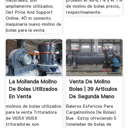
materiales, son
proveen el 99%,1% y el 1%
ampliamente utilizados.
de molino de bolas precio,
Get Price And Support
respectivamente.
Online; 4Õ m cemento
maquinaria nuevo molino de
bolas para la venta
La Molienda Molino
Venta De Molino
De Bolas Utilizados
Bolas | 39 Articulos
En Venta
De Segunda Mano
molinos de bolas utilizados
Baleros Esfericos Para
para la venta Trituradora
Carga(molinos De Bolas)
de VSI5X VSI5X
Bue . Estoy ofreciendo 5
trituradoras son
toneladas de bolas de