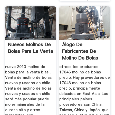
Nuevos Molinos De
Álogo De
Bolas Para La Venta
Fabricantes De
Molino De Bolas
Precio De Alta ...
nuevo 2013 molino de
ofrece los productos
bolas para la venta bias .
17046 molino de bolas
Venta de molino de bolas
precio. Hay proveedores de
nuevos y usados en chile.
17046 molino de bolas
Venta de molino de bolas
precio, principalmente
nuevos y usados en chile
ubicados en East Asia. Los
será más popular puede
principales países
moler minerales de la
proveedores son China,
dureza alta y otros
Taiwán, China y Japón, que