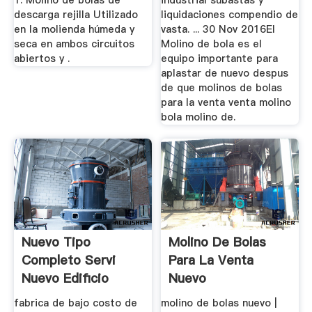
1. Molino de bolas de
industrial subastas y
descarga rejilla Utilizado
liquidaciones compendio de
en la molienda húmeda y
vasta. ... 30 Nov 2016El
seca en ambos circuitos
Molino de bola es el
abiertos y .
equipo importante para
aplastar de nuevo despus
de que molinos de bolas
para la venta venta molino
bola molino de.
Nuevo Tipo
Molino De Bolas
Completo Servi
Para La Venta
Nuevo Edificio
Nuevo
Molino De Bolas ...
fabrica de bajo costo de
molino de bolas nuevo |