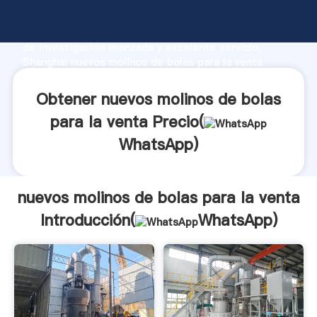
nuevos molinos de bolas para la venta fabricante
Agarrando fuerte capacidad de producción, fuerza
de investigación avanzada y excelente servicio,
Shanghai nuevos molinos de bolas para la venta
proveedor crea el valor y aporta valores a todos los
clientes.
Obtener nuevos molinos de bolas
para la venta Precio(
WhatsApp
)
nuevos molinos de bolas para la venta
Introducción(
WhatsApp
)