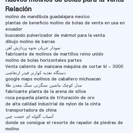
Relación
molino de mandibula guadalajara mexico
plantas de beneficio molino de bolas de venta en usa en
ecuador
buscando pulverizador de mármol para la venta
dibujo molino de barras
نمودار جریان نحوه پردازش آهن
fabricante de molinos de martillos reino unido
molino de bolas horizontales partes
Venta caliente de manzana máquina de cortar kl - 3000
دستگاه تغذیه کوارتز فیدر ارتعاشی
google maps molinos de caballero michoacan
مدل کوچک ماشین سنگزنی سنگ معدن طلا
fabricante planta de la arena de sílice
roca pequeña planta de trituración de oro
de alta calidad industrial de nylon de la cinta
transportadora de china
آسیاب گلوله ای خشت چین
donde se consigue el resorte de rayador de piedras de
molino