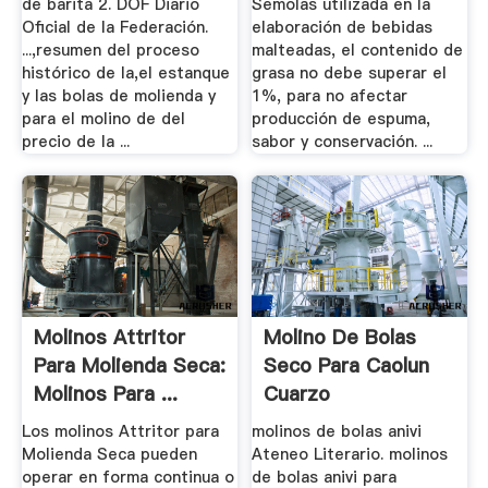
de barita 2. DOF Diario
Semolas utilizada en la
Oficial de la Federación.
elaboración de bebidas
...,resumen del proceso
malteadas, el contenido de
histórico de la,el estanque
grasa no debe superar el
y las bolas de molienda y
1%, para no afectar
para el molino de del
producción de espuma,
precio de la ...
sabor y conservación. ...
Molinos Attritor
Molino De Bolas
Para Molienda Seca:
Seco Para Caolun
Molinos Para ...
Cuarzo
Los molinos Attritor para
molinos de bolas anivi
Molienda Seca pueden
Ateneo Literario. molinos
operar en forma continua o
de bolas anivi para