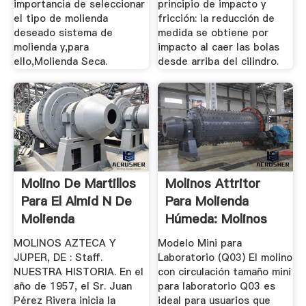
importancia de seleccionar
principio de impacto y
el tipo de molienda
fricción: la reducción de
deseado sistema de
medida se obtiene por
molienda y,para
impacto al caer las bolas
ello,Molienda Seca.
desde arriba del cilindro.
Molino De Martillos
Molinos Attritor
Para El Almid N De
Para Molienda
Molienda
Húmeda: Molinos
Para ...
MOLINOS AZTECA Y
Modelo Mini para
JUPER, DE : Staff.
Laboratorio (Q03) El molino
NUESTRA HISTORIA. En el
con circulación tamaño mini
año de 1957, el Sr. Juan
para laboratorio Q03 es
Pérez Rivera inicia la
ideal para usuarios que