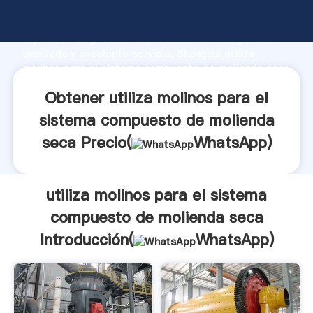
utiliza molinos para el sistema compuesto de
molienda seca fabricante Agarrando fuerte
capacidad de producción, fuerza de investigación
avanzada y excelente servicio, Shanghai utiliza
molinos para el sistema compuesto de molienda seca
proveedor crea el valor y aporta valores a todos los
Obtener utiliza molinos para el
clientes.
sistema compuesto de molienda
seca Precio(
WhatsApp
)
utiliza molinos para el sistema
compuesto de molienda seca
Introducción(
WhatsApp
)