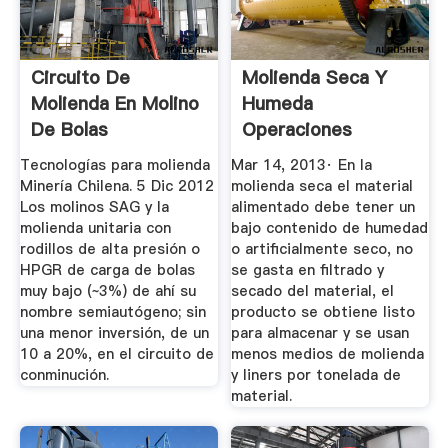
Circuito De
Molienda Seca Y
Molienda En Molino
Humeda
De Bolas
Operaciones
Unitarias 1
Tecnologías para molienda
Mar 14, 2013· En la
Minería Chilena. 5 Dic 2012
molienda seca el material
Los molinos SAG y la
alimentado debe tener un
molienda unitaria con
bajo contenido de humedad
rodillos de alta presión o
o artificialmente seco, no
HPGR de carga de bolas
se gasta en filtrado y
muy bajo (~3%) de ahí su
secado del material, el
nombre semiautógeno; sin
producto se obtiene listo
una menor inversión, de un
para almacenar y se usan
10 a 20%, en el circuito de
menos medios de molienda
conminución.
y liners por tonelada de
material.