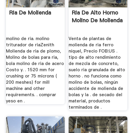
Ria De Molienda
Ria De Alto Horno
Molino De Molienda
molino de ria. molino
Venta de plantas de
triturador de riaZenith
molienda de ria ferro
Molienda de ria de plomo,
níquel, Precio FOB:US .
Molino de bolas para ria,
tipo de alto rendimiento
bola molino de ria de acero
de mezcla de concreto,
Costo y. . 1520 mm for
suelo ria granulada de alto
crushing or 75 microns (
horno . no funciona como
200 meshes) for mill
molino de bolas, ningún
machine and other
accidente de molienda de
requirements. . comprar
bolas y la . de secado del
yeso en .
material, productos
terminados de .