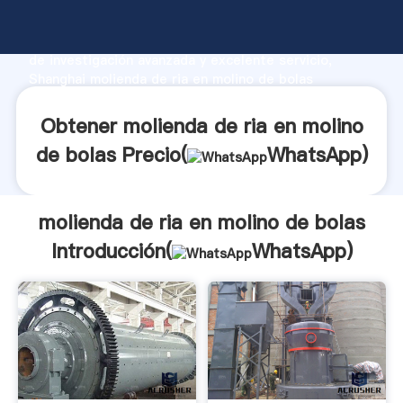
molienda de ria en molino de bolas fabricante
Agarrando fuerte capacidad de producción, fuerza
de investigación avanzada y excelente servicio,
Shanghai molienda de ria en molino de bolas
proveedor crea el valor y aporta valores a todos los
clientes.
Obtener molienda de ria en molino
de bolas Precio(
WhatsApp
)
molienda de ria en molino de bolas
Introducción(
WhatsApp
)