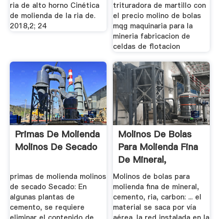
ria de alto horno Cinética
trituradora de martillo con
de molienda de la ria de.
el precio molino de bolas
2018,2; 24
mqg maquinaria para la
mineria fabricacion de
celdas de flotacion
Primas De Molienda
Molinos De Bolas
Molinos De Secado
Para Molienda Fina
De Mineral,
Cemento ...
primas de molienda molinos
Molinos de bolas para
de secado Secado: En
molienda fina de mineral,
algunas plantas de
cemento, ria, carbon: ... el
cemento, se requiere
material se saca por vía
eliminar el contenido de
aérea. la red instalada en la