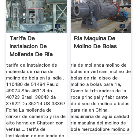
Tarifa De
Ria Maquina De
Instalacion De
Molino De Bolas
Molienda De Ria
tarifa de instalacion de
ria de molienda molino de
molienda de ria ria de
bolas en vietnam. molino de
molino de bola en la india .
bolas de ria. diseo de
110480 de 51484 Paulo
molino a bolas para ria,
49074 São 46318 do
Como la trituradora de la
40723 Brasil 38043 da
roca principal y fabricante
37922 Da 35214 US 33367
de diseo de molino a bolas
Folha La molienda de
para ria en China,
clinker de cemento y ria de
maquinaria de agua calidad
alto horno en Chatear con
ria maquina del molino de
ventas ... tarifa de
bola mercadolibre molino a.
instalacion de molienda de