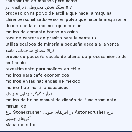
fabricantes de molinos para carne
سنگ شکن مخروطی ژیراتوری در pjv
proceso china polvo de arcilla que hace la maquina
china personalizado yeso en polvo que hace la maquinaria
donde queda el molino rojo medellin
molino de cemento hecho en china
roca de cantera de granito para la venta uk
utiliza equipos de minería a pequeña escala a la venta
کرالا مصالح ساختمانی ماسه
precio de pequeña escala de planta de procesamiento de
antimonio
revestimiento para molinos en chile
molinos para cafe economicos
molinos en las haciendas de mexico
molino tipo martillo capacidad
فرآیند گوگرد زدایی فلز داغ
molino de bolas manual de diseño de funcionamiento
manual de
نرخ Stonecrusher در آفریقای جنوبی Astonecrusher نرخ
آفریقای جنوبی
Mapa del sitio