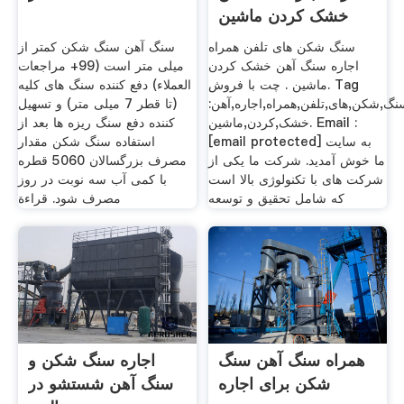
خشک کردن ماشین
سنگ شکن های تلفن همراه
سنگ آهن سنگ شکن کمتر از
اجاره سنگ آهن خشک کردن
میلی متر است (99+ مراجعات
ماشین . چت با فروش. Tag
العملاء) دفع کننده سنگ های کلیه
:سنگ,شکن,های,تلفن,همراه,اجاره,آهن
(تا قطر 7 میلی متر) و تسهیل
خشک,کردن,ماشین. Email :
کننده دفع سنگ ریزه ها بعد از
[email protected] به سایت
استفاده سنگ شکن مقدار
ما خوش آمدید. شرکت ما یکی از
مصرف بزرگسالان 5060 قطره
شرکت های با تکنولوژی بالا است
با کمی آب سه نوبت در روز
که شامل تحقیق و توسعه
مصرف شود. قراءة
همراه سنگ آهن سنگ
اجاره سنگ شکن و
شکن برای اجاره
سنگ آهن شستشو در