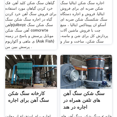
اجاره سنگ شکن ایتالیا سنگ
گیاهان سنگ شکن کلید آهن. فک
شکن ضربه ای برای فروش
خرد کردن گیاهان مورد استفاده
ایتالیا. فروش و اجاره دستگاه
برای فروش سنگ آهن خرد کردن
سنگ شکنسنگ شکن ضربه ای
گیاه در اجاره سنگ شکن سنگ
آسکو ان پیپنتاکس ایتالیا ، منبع
آهنpjuibxyz سنگ شکن سنگ
چت با فروش ماشین آلات
آهن سنگ شکن comcrete
پردازش کل برای شن و ماسه،
موبایل پرسش و پاسخ در زمینه
سنگ شکن، ساخت و ساز و
ی ماهی و آکواریوم (Ask Fish)
پرسش ببین من .
سنگ شکن سنگ آهن
کارخانه سنگ شکن
های تلفن همراه در
سنگ آهن برای اجاره
اجاره در هند
خانه > سنگ شکن سنگ آهن های
اجاره برای استخراج از معادن