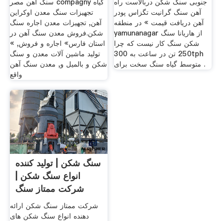
جنوبی سنگ شکن دربالاست راه
سنگ آهن مصر compagny گیاه
آهن سنگ گرانیت تگزاس پودر
تجهیزات سنگ معدن اوکراین
آهن دریافت قیمت » در منطقه
آهن, تجهیزات معدن اجاره سنگ
yamunanagar از هاریانا سنگ
شکن.فروش معدن سنگ آهن در
شکن سنگ کار نیست که چرا
استان فارس» اجاره و فروش, »
250 تن در ساعت به 300tph
تولید ماشین آلات معدن و سنگ
متوسط گیاه سنگ سخت برای .
شکن و بالمیل و, معدن سنگ آهن
واقع
سنگ شکن | تولید کننده
انواع سنگ شکن |
شرکت ممتاز سنگ
شکن
شرکت ممتاز سنگ شکن ارائه
دهنده انواع سنگ شکن های