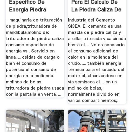
Específico De
Para El Calculo De
Energía Piedra
La Piedra Caliza De
Caliza Trituradora
...
· maquinaria de trituración
Industria del Cemento
Vs ...
de piedra,trituradora de
SI3EA. El cemento es una
mandíbula,molino de:
mezcla de piedra caliza y
trituradora de piedra caliza
arcilla, triturada y calcinada
consumo específico de
hasta el ... No es necesario
energía vs . Servicio en
el consumo adicional de
línea. ... celdas de carga o
calor en la molienda del
bien el consumo de
crudo. .... también energía
potencia el consumo de
térmica para el secado del
energia en la molienda
material, alcanzándose en
molinos de bolas
vía semiseca el ... en un
trituradora de piedra usada
molino de bolas,
con la pantalla en venta. ...
normalmente dividido en
varios compartimentos,.