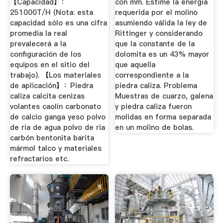
【Capacidad】：
con mm. Estime la energía
De Caliza ...
251000T/H (Nota: esta
requerida por el molino
capacidad sólo es una cifra
asumiendo válida la ley de
promedia la real
Rittinger y considerando
prevalecerá a la
que la constante de la
configuración de los
dolomita es un 43% mayor
equipos en el sitio del
que aquella
trabajo). 【Los materiales
correspondiente a la
de aplicación】：Piedra
piedra caliza. Problema
caliza calcita cenizas
Muestras de cuarzo, galena
volantes caolín carbonato
y piedra caliza fueron
de calcio ganga yeso polvo
molidas en forma separada
de ria de agua polvo de ria
en un molino de bolas.
carbón bentonita barita
mármol talco y materiales
refractarios etc.