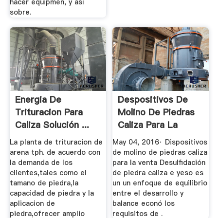
hacer equipmen, y así
sobre.
Energia De
Despositivos De
Trituracion Para
Molino De Piedras
Caliza Solución ...
Caliza Para La
Venta ...
La planta de trituracion de
May 04, 2016· Dispositivos
arena tph. de acuerdo con
de molino de piedras caliza
la demanda de los
para la venta Desulfidación
clientes,tales como el
de piedra caliza e yeso es
tamano de piedra,la
un un enfoque de equilibrio
capacidad de piedra y la
entre el desarrollo y
aplicacion de
balance econó los
piedra,ofrecer amplio
requisitos de .