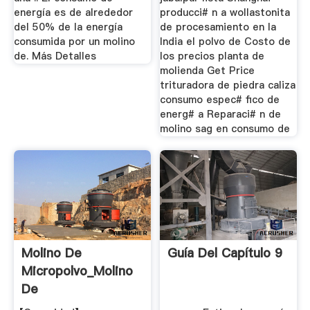
energía es de alrededor
producci# n a wollastonita
del 50% de la energía
de procesamiento en la
consumida por un molino
India el polvo de Costo de
de. Más Detalles
los precios planta de
molienda Get Price
trituradora de piedra caliza
consumo espec# fico de
energ# a Reparaci# n de
molino sag en consumo de
Molino De
Guía Del Capítulo 9
Micropolvo_Molino
De
Bentonita_Molino