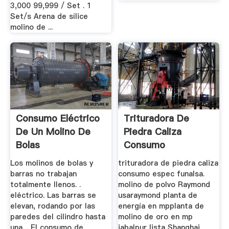
3,000 99,999 / Set . 1
Set/s Arena de sílice
molino de ...
Consumo Eléctrico
Trituradora De
De Un Molino De
Piedra Caliza
Bolas
Consumo
Los molinos de bolas y
trituradora de piedra caliza
barras no trabajan
consumo espec funalsa.
totalmente llenos. .
molino de polvo Raymond
eléctrico. Las barras se
usaraymond planta de
elevan, rodando por las
energía en mpplanta de
paredes del cilindro hasta
molino de oro en mp
una .. El consumo de
jabalpur lista Shanghai