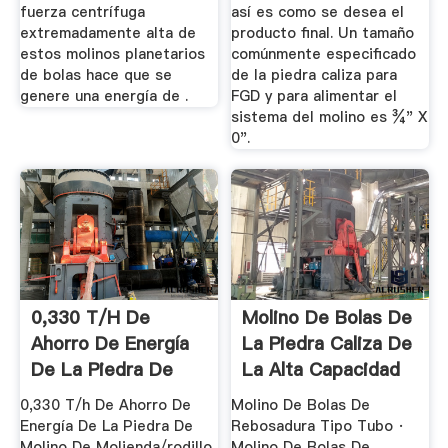
fuerza centrífuga
así es como se desea el
extremadamente alta de
producto final. Un tamaño
estos molinos planetarios
comúnmente especificado
de bolas hace que se
de la piedra caliza para
genere una energía de .
FGD y para alimentar el
sistema del molino es ¾" X
0".
0,330 T/h De
Molino De Bolas De
Ahorro De Energía
La Piedra Caliza De
De La Piedra De
La Alta Capacidad
Molino De ...
0,330 T/h De Ahorro De
Molino De Bolas De
Energía De La Piedra De
Rebosadura Tipo Tubo ·
Molino De Molienda/rodillo
Molino De Bolas De