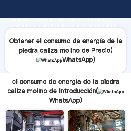
el consumo de energía de la piedra caliza molino de
fabricante Agarrando fuerte capacidad de
producción, fuerza de investigación avanzada y
excelente servicio, Shanghai el consumo de energía
de la piedra caliza molino de proveedor crea el valor
y aporta valores a todos los clientes.
Obtener el consumo de energía de la
piedra caliza molino de Precio(
WhatsApp
)
el consumo de energía de la piedra
caliza molino de Introducción(
WhatsApp
)