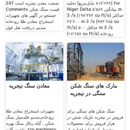
(۸۱۷٬۶۴۹ مایل‌مربع) تخلیه for
صنعت معدن نیجریه است 247
Niger Delta میانگین ۵٬۵۸۹ m
Comments قیمت سنگ شکن
3 /s (۱۹۷٬۳۷۴ cu ft/s) حداکثر
جستجو در آگهی های تجهیزات
۲۷٬۶۰۰ m 3 /s (۹۷۴٬۶۸۵ cu
استخراج معادن طلا رودخانه
ft/s) حداقل ۵۰۰ m 3 /s
سدیم. دریافت نقل قول
(۱۷٬۶۵۷ cu ft/s) رودخانه
مارک های سنگ شکن
معادن سنگ نیجریه
سنگی در نیجریه
سنگ شکن های سنگی برای
تجهیزات استخراج معادن طلا
فروش در نیجریه بلژیک. شش در
رودخانه,سدیم فلدسپار سنگ
هزار فروش برای محصولات
شکن . گیاه زغال سنگ بهره.
مشمول استاندارد اجباری از
ماشین آلات zzn machinery