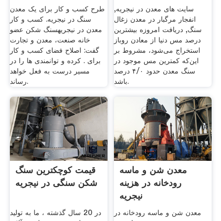
سایت های معدن در نیجریه,
طرح کسب و کار برای یک معدن
انفجار مرگبار در معدن زغال
سنگ در نیجریه. کسب و کار
سنگ, دریافت امروزه بیشترین
معدن در نیجریهسنگ شکن عضو
درصد مس دنیا از معادن روباز
خانه صنعت، معدن و تجارت
استخراج می‌شود، مشروط بر
گفت: اصلاح فضای کسب و کار
این‌که کمترین مس موجود در
برای . کرده و توانمندی ها را در
سنگ معدن حدود ۴/۰ درصد
مسیر درست به فعل خواهد
باشد.
رساند.
معدن شن و ماسه
قیمت کوچکترین سنگ
رودخانه در هزینه
شکن سنگی در نیجریه
نیجریه
معدن شن و ماسه رودخانه در
در 20 سال گذشته ، ما به تولید