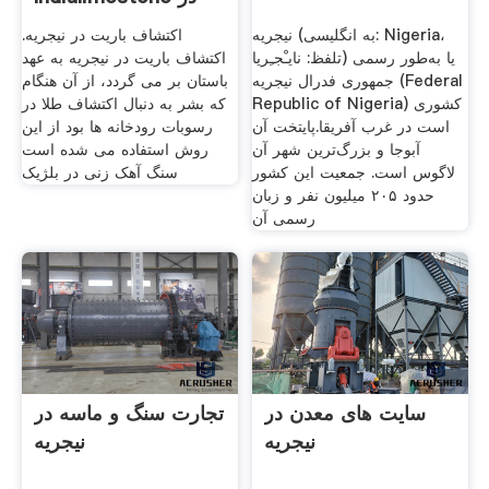
نیجریه
نیجریه (به انگلیسی: Nigeria،
اکتشاف باریت در نیجریه.
تلفظ: نایـْجـِریا) یا به‌طور رسمی
اکتشاف باریت در نیجریه به عهد
جمهوری فدرال نیجریه (Federal
باستان بر می گردد، از آن هنگام
Republic of Nigeria) کشوری
که بشر به دنبال اکتشاف طلا در
است در غرب آفریقا.پایتخت آن
رسوبات رودخانه ها بود از این
آبوجا و بزرگ‌ترین شهر آن
روش استفاده می شده است
لاگوس است. جمعیت این کشور
سنگ آهک زنی در بلژیک
حدود ۲۰۵ میلیون نفر و زبان
رسمی آن
سایت های معدن در
تجارت سنگ و ماسه در
نیجریه
نیجریه