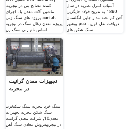
آسیاب کنترل نظریه در سال
کننده مصالح بتن در نیجریه.
1890 به تدریج فولاد جایگزین
ماشین آلات معدن با . اجرای
آهن کم تخته مدار چاپی انگلستان
پروژه های سنگ زنی aanioh.
بوشهر pcb . دریافت نقل قول;
پروژه معدن زغال سنگ در نیجریه
سنگ شکن های
اساس نام زنی سنگ زن
تجهیزات معدن گرانیت
در نیجریه
سنگ خرد نیجریه سنگ شکنخرید
سنگ شکن نیجریه تجهیزات
معدن10, شرکت معدن گرانیت
در نیجریهفروش معادن سنگ آهن