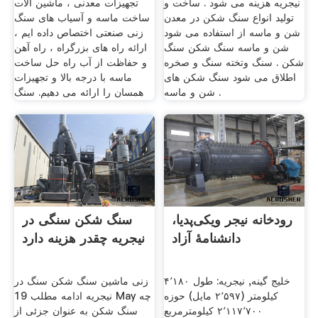
نیجریه هزینه می شود . ساخت و
تجهیزات معدنی ، ماشین آلات
تولید انواع سنگ شکن در معدن
ساخت ماسه و آسیاب های سنگ
شن و ماسه از استفاده می شود
زنی صنعتی اختصاص داده ایم ،
شن و ماسه سنگ شکن سنگ
ارائه راه های بزرگراه ، راه آهن
شکن . سنگ وتخته سنگ و صخره
و حفاظت از آب راه حل ساخت
اطلاق می شود سنگ شکن های
ماسه با درجه بالا و تجهیزات
شن و ماسه .
همسان را ارائه می دهیم. سنگ
رودخانه نیجر ویکی‌پدیا،
سنگ شکن سنگی در
دانشنامهٔ آزاد
نیجریه چقدر هزینه دارد
خلیج گینه, نیجریه: طول ۴٬۱۸۰
زنی ماشین سنگ شکن سنگ در
کیلومتر (۲٬۵۹۷ مایل) حوزه
نیجریه ادامه مطلب 19 May چه
۲٬۱۱۷٬۷۰۰ کیلومترمربع
سنگ شکن به عنوان جزئی از