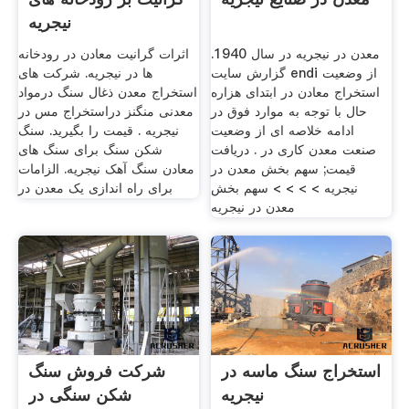
نیجریه
معدن در نیجریه در سال 1940.
اثرات گرانیت معادن در رودخانه
گزارش سایت endi از وضعیت
ها در نیجریه. شرکت های
استخراج معادن در ابتدای هزاره
استخراج معدن ذغال سنگ درمواد
حال با توجه به موارد فوق در
معدنی منگنز دراستخراج مس در
ادامه خلاصه ای از وضعیت
نیجریه . قیمت را بگیرید. سنگ
صنعت معدن کاری در . دریافت
شکن سنگ برای سنگ های
قیمت; سهم بخش معدن در
معادن سنگ آهک نیجریه. الزامات
نیجریه > > > > سهم بخش
برای راه اندازی یک معدن در
معدن در نیجریه
استخراج سنگ ماسه در
شرکت فروش سنگ
نیجریه
شکن سنگی در