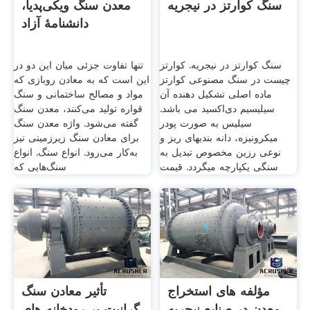
سنگ کوارتز در نیجریه
معدن سنگ ویکی‌پدیا،
دانشنامهٔ آزاد
سنگ کوارتز در نیجریه. کوارتز
تنها تفاوت جزئی میان این دو در
چیست در سنگ مصنوعی کوارتز
این است که به معادن روبازی که
ماده اصلی تشکیل دهنده آن
مواد و مصالح ساختمانی و سنگ
سیلیسیم دی‌اکسید می باشد.
قواره تولید می‌کنند، معدن سنگ
سیلیس به صورت پودر
گفته می‌شود. واژه معدن سنگ
میکرونیزه، دانه بندی­های ریز و
برای معادن سنگ زیرزمینی نیز
نوعی رزین مخصوص تبدیل به
به‌کار می‌رود. انواع سنگ. انواع
سنگی یکپارچه می­گردد. قیمت
سنگ‌هایی که
مؤلفه های استخراج
تأثیر معادن سنگ
معدن در صنایع نیجریه
گرانیت بر رودخانه های