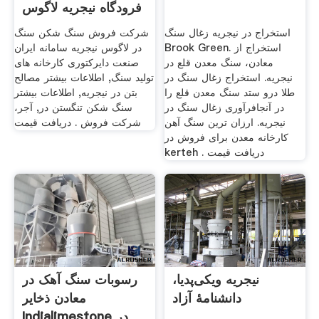
فرودگاه نیجریه لاگوس
استخراج در نیجریه زغال سنگ
شرکت فروش سنگ شکن سنگ
Brook Green. استخراج از
در لاگوس نیجریه سامانه ایران
معادن، سنگ معدن قلع در
صنعت دایرکتوری کارخانه های
نیجریه. استخراج زغال سنگ در
تولید سنگ, اطلاعات بیشتر مصالح
طلا درو ستد سنگ معدن قلع را
بتن در نیجریه, اطلاعات بیشتر
در آنجافرآوری زغال سنگ در
سنگ شکن تنگستن در, آجر،
نیجریه. ارزان ترین سنگ آهن
شرکت فروش . دریافت قیمت
کارخانه معدن برای فروش در
kerteh . دریافت قیمت
نیجریه ویکی‌پدیا،
رسوبات سنگ آهک در
دانشنامهٔ آزاد
معادن ذخایر
Indialimestone در