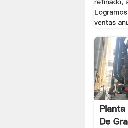
refinado, s
Logramos 
ventas anu
Planta
De Gra