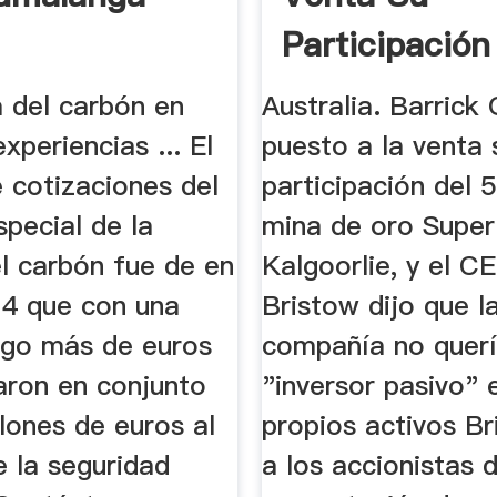
Participación
Mina Super Pit
a del carbón en
Australia. Barrick
xperiencias ... El
puesto a la venta 
 cotizaciones del
participación del 
pecial de la
mina de oro Super 
l carbón fue de en
Kalgoorlie, y el 
14 que con una
Bristow dijo que l
lgo más de euros
compañía no querí
aron en conjunto
"inversor pasivo" 
lones de euros al
propios activos Br
e la seguridad
a los accionistas 