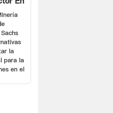
ctor En
inería
de
 Sachs
rnativas
ar la
al para la
nes en el