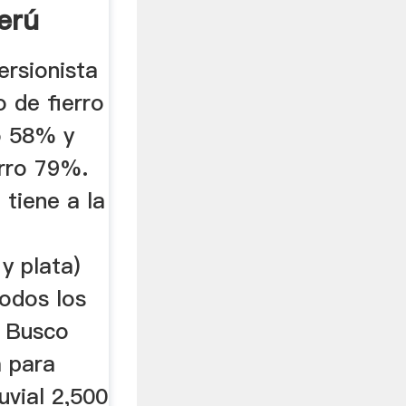
erú
ersionista
 de fierro
o 58% y
rro 79%.
 tiene a la
 y plata)
Todos los
. Busco
a para
uvial 2,500