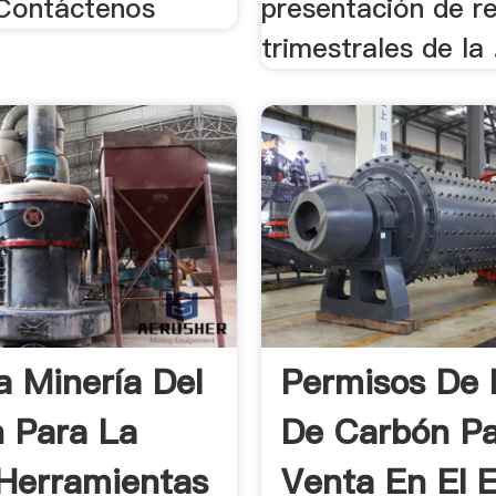
 Contáctenos
presentación de r
trimestrales de la 
a Minería Del
Permisos De 
 Para La
De Carbón Pa
Herramientas
Venta En El 