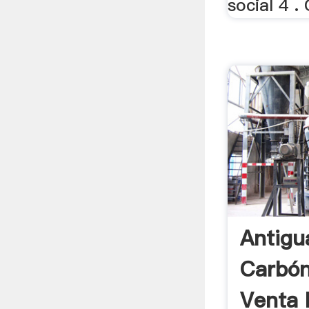
social 4 .
Antigu
Carbón
Venta 