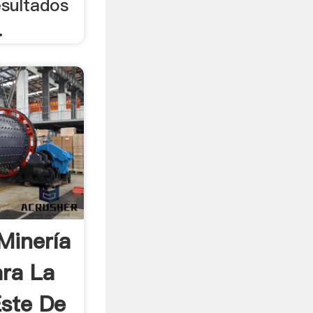
esultados
.
Minería
ra La
Este De