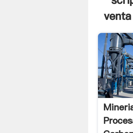
scri
venta
Mineri
Proces