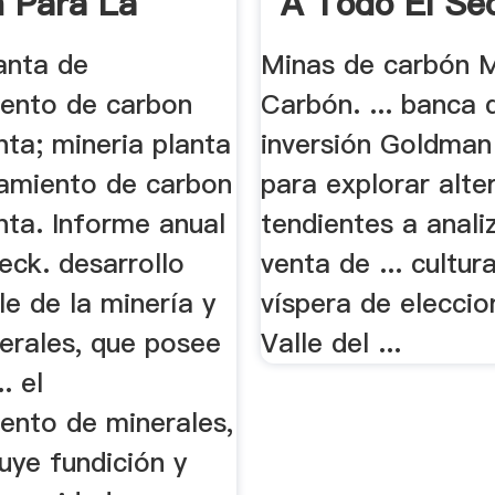
 Para La
A Todo El Se
...
anta de
Minas de carbón M
ento de carbon
Carbón. ... banca 
nta; mineria planta
inversión Goldman
amiento de carbon
para explorar alte
nta. Informe anual
tendientes a analiz
eck. desarrollo
venta de ... cultur
e de la minería y
víspera de eleccio
nerales, que posee
Valle del ...
. el
ento de minerales,
luye fundición y