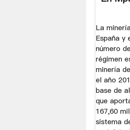
La minerí
España y e
número de
régimen es
minería de
el año 20
base de a
que aport
167,60 mil
sistema d