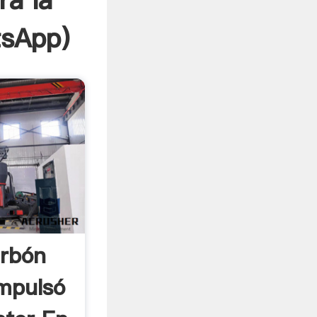
ra la
sApp
)
arbón
mpulsó