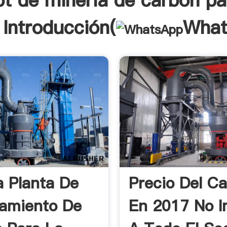
pt de minería de carbón pa
 Introducción(
What
a Planta De
Precio Del C
amiento De
En 2017 No I