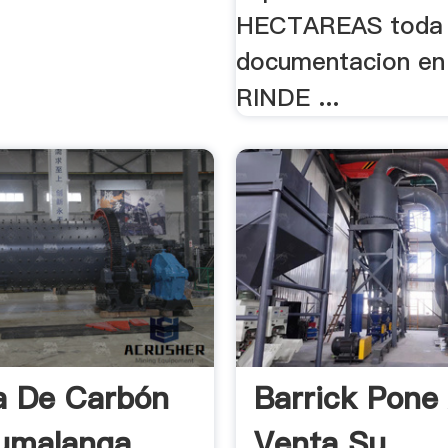
HECTAREAS toda 
documentacion en
RINDE ...
a De Carbón
Barrick Pone
umalanga
Venta Su