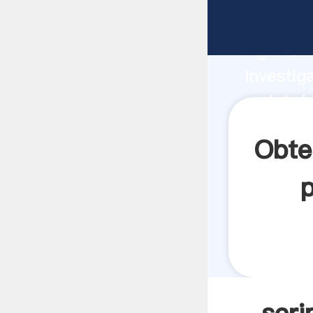
script d
Agarrand
investig
script d
crea el 
Obte
p