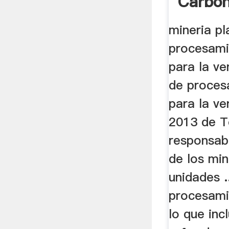
Carbon
Venta
mineria pl
procesami
para la ve
de proces
para la ve
2013 de T
responsabl
de los mi
unidades ..
procesami
lo que inc