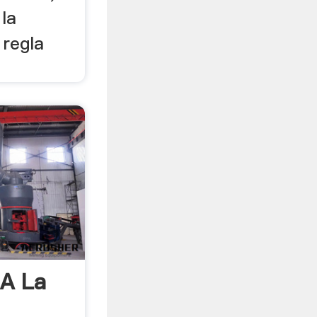
la
 regla
 A La