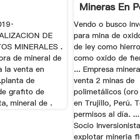
Mineras En P
019·
Vendo o busco inv
ALIZACION DE
para mina de oxido
OS MINERALES .
de ley como hierr
adora de mineral de
como oxido de fie
a la venta en
... Empresa minera
.planta de
venta 2 minas de
de grafito de
polimetálicos (oro
ta, mineral de .
en Trujillo, Perú. 
permisos al día. ..
Socio Inversionist
explotar mineria fl