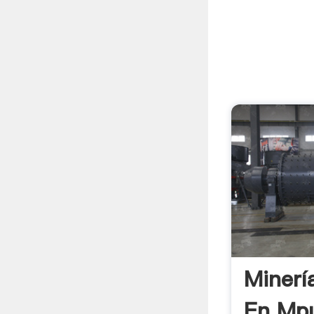
Minerí
En Mp