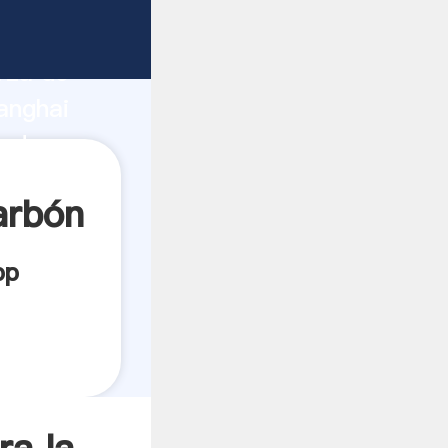
cante
rza de
anghai
eedor
es.
arbón