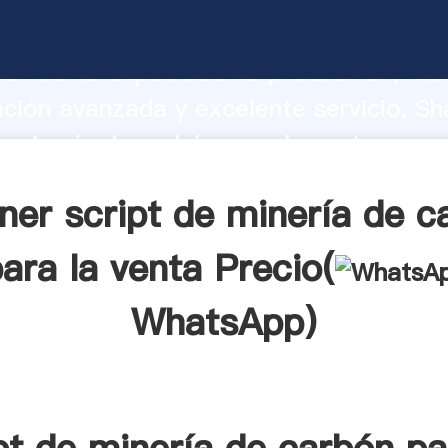
e minería de carbón para la venta fabri
o fuerte capacidad de producción, fue
ación avanzada y excelente servicio, Sh
e minería de carbón para la venta prov
valor y aporta valores a todos los client
ner script de minería de c
ara la venta Precio(
WhatsApp
)