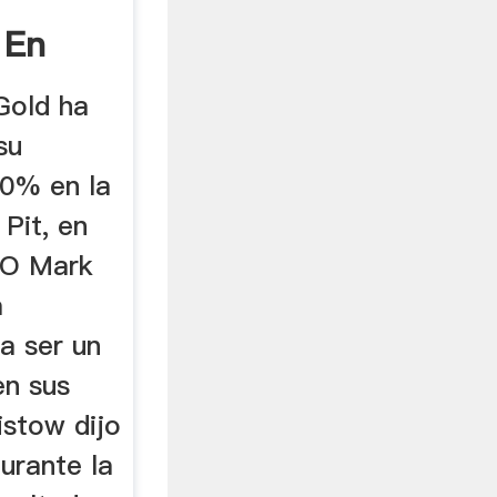
 En
 ...
 Gold ha
su
50% en la
Pit, en
CEO Mark
a
a ser un
en sus
istow dijo
durante la