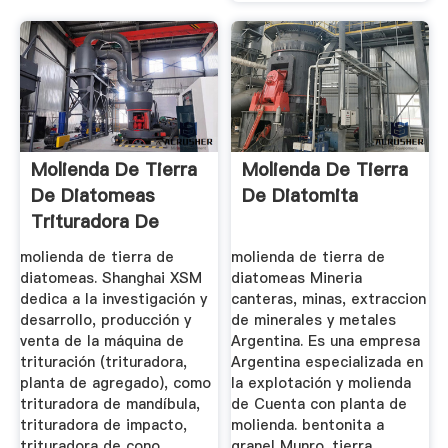
Molienda De Tierra
Molienda De Tierra
De Diatomeas
De Diatomita
Trituradora De
Cono
molienda de tierra de
molienda de tierra de
diatomeas. Shanghai XSM
diatomeas Mineria
dedica a la investigación y
canteras, minas, extraccion
desarrollo, producción y
de minerales y metales
venta de la máquina de
Argentina. Es una empresa
trituración (trituradora,
Argentina especializada en
planta de agregado), como
la explotación y molienda
trituradora de mandíbula,
de Cuenta con planta de
trituradora de impacto,
molienda. bentonita a
trituradora de cono,
granel Munro. tierra