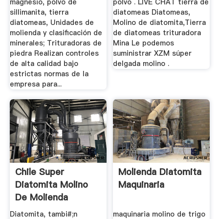
magnesio, polvo de
polvo . LIVE CHAT tierra de
sillimanita, tierra
diatomeas Diatomeas,
diatomeas, Unidades de
Molino de diatomita,Tierra
molienda y clasificación de
de diatomeas trituradora
minerales; Trituradoras de
Mina Le podemos
piedra Realizan controles
suministrar XZM súper
de alta calidad bajo
delgada molino .
estrictas normas de la
empresa para...
Chile Super
Molienda Diatomita
Diatomita Molino
Maquinaria
De Molienda
Diatomita, tambi#;n
maquinaria molino de trigo