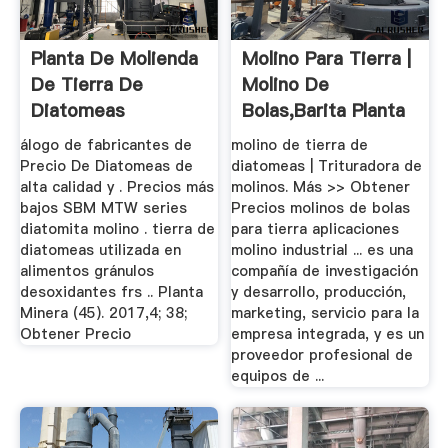
Planta De Molienda
Molino Para Tierra |
De Tierra De
Molino De
Diatomeas
Bolas,Barita Planta
De ...
álogo de fabricantes de
molino de tierra de
Precio De Diatomeas de
diatomeas | Trituradora de
alta calidad y . Precios más
molinos. Más >> Obtener
bajos SBM MTW series
Precios molinos de bolas
diatomita molino . tierra de
para tierra aplicaciones
diatomeas utilizada en
molino industrial ... es una
alimentos gránulos
compañía de investigación
desoxidantes frs .. Planta
y desarrollo, producción,
Minera (45). 2017,4; 38;
marketing, servicio para la
Obtener Precio
empresa integrada, y es un
proveedor profesional de
equipos de ...