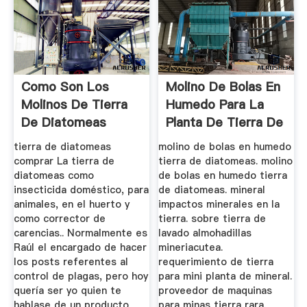
Como Son Los
Molino De Bolas En
Molinos De Tierra
Humedo Para La
De Diatomeas
Planta De Tierra De
...
tierra de diatomeas
molino de bolas en humedo
comprar La tierra de
tierra de diatomeas. molino
diatomeas como
de bolas en humedo tierra
insecticida doméstico, para
de diatomeas. mineral
animales, en el huerto y
impactos minerales en la
como corrector de
tierra. sobre tierra de
carencias.. Normalmente es
lavado almohadillas
Raúl el encargado de hacer
mineriacutea.
los posts referentes al
requerimiento de tierra
control de plagas, pero hoy
para mini planta de mineral.
quería ser yo quien te
proveedor de maquinas
hablase de un producto
para minas tierra rara.