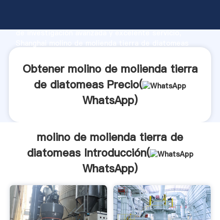
molino de molienda tierra de diatomeas fabricante
Agarrando fuerte capacidad de producción, fuerza
de investigación avanzada y excelente servicio,
Shanghai molino de molienda tierra de diatomeas
proveedor crea el valor y aporta valores a todos los
clientes.
Obtener molino de molienda tierra
de diatomeas Precio(
WhatsApp
)
molino de molienda tierra de
diatomeas Introducción(
WhatsApp
)