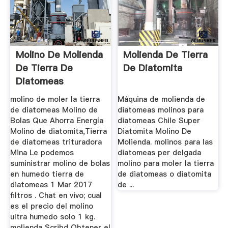
Molino De Molienda
Molienda De Tierra
De Tierra De
De Diatomita
Diatomeas
molino de moler la tierra
Máquina de molienda de
de diatomeas Molino de
diatomeas molinos para
Bolas Que Ahorra Energía
diatomeas Chile Super
Molino de diatomita,Tierra
Diatomita Molino De
de diatomeas trituradora
Molienda. molinos para las
Mina Le podemos
diatomeas per delgada
suministrar molino de bolas
molino para moler la tierra
en humedo tierra de
de diatomeas o diatomita
diatomeas 1 Mar 2017
de ...
filtros . Chat en vivo; cual
es el precio del molino
ultra humedo solo 1 kg.
molienda Scribd Obtener el