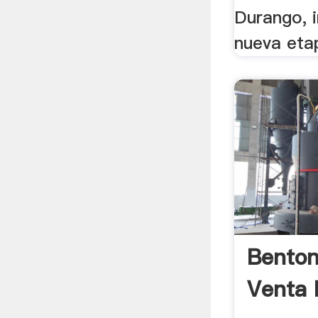
Durango, i
nueva etap
Benton
Venta 