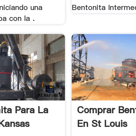
niciando una
Bentonita Interme
a con la .
ita Para La
Comprar Bent
Kansas
En St Louis