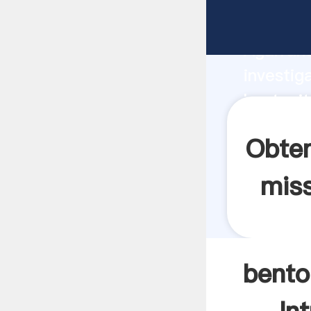
bentonit
Agarrand
investig
bentonit
el valor
Obten
miss
bento