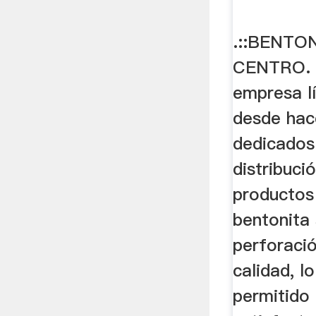
.::BENTO
CENTRO. 
empresa l
desde hac
dedicados 
distribuci
productos
bentonita
perforaci
calidad, l
permitido 