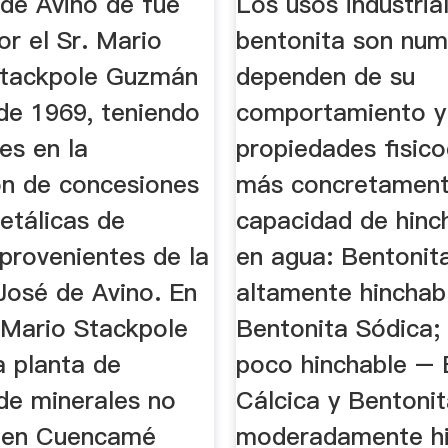
 de Avino de fue
Los usos industria
r el Sr. Mario
bentonita son num
Stackpole Guzmán
dependen de su
 de 1969, teniendo
comportamiento y
es en la
propiedades fisico
ón de concesiones
más concretament
etálicas de
capacidad de hinc
provenientes de la
en agua: Bentonit
José de Avino. En
altamente hinchab
Mario Stackpole
Bentonita Sódica;
a planta de
poco hinchable – 
 de minerales no
Cálcica y Bentoni
 en Cuencamé
moderadamente hi