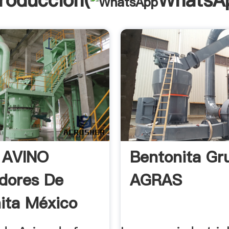
troducción(
WhatsA
 AVINO
Bentonita Gr
dores De
AGRAS
ita México