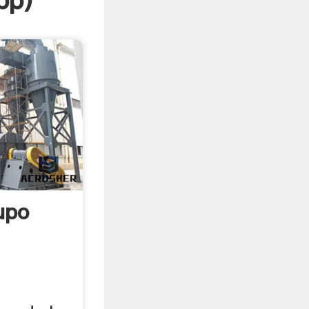
pp
)
upo