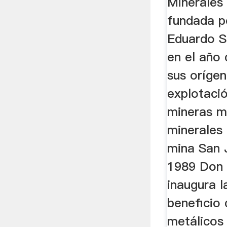
Minerales
fundada po
Eduardo 
en el año
sus orígen
explotaci
mineras m
minerales 
mina San 
1989 Don 
inaugura l
beneficio
metálicos