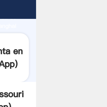
te
rza de
anghai
r crea
nta en
App
)
ssouri