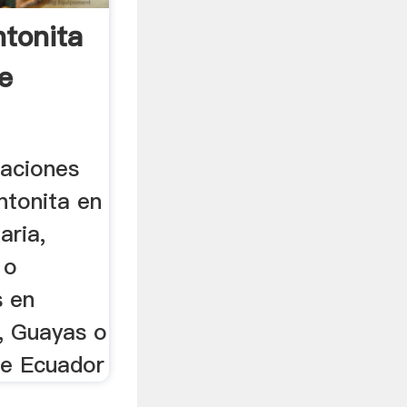
ntonita
e
caciones
ntonita en
aria,
 o
s en
), Guayas o
re Ecuador