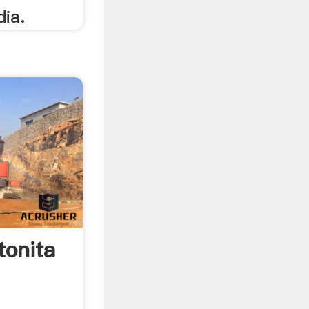
dia.
onita