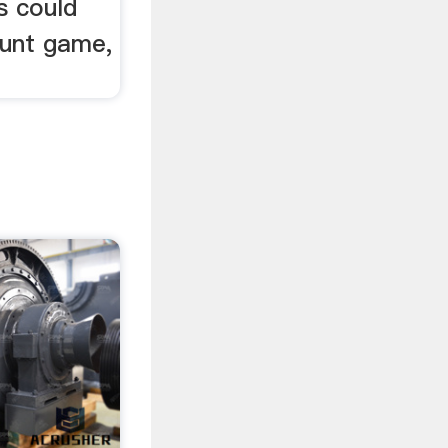
s could
hunt game,