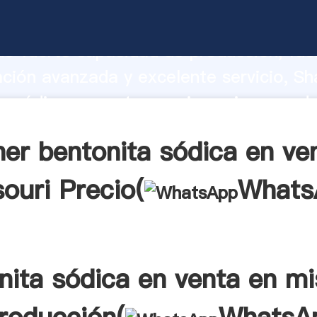
a sódica en venta en missouri fabrican
o fuerte capacidad de producción, fue
ación avanzada y excelente servicio, Sh
a sódica en venta en missouri proveedo
 y aporta valores a todos los clientes.
er bentonita sódica en ve
ouri Precio(
Whats
nita sódica en venta en mi