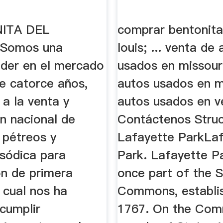
NITA DEL
comprar bentonita
Somos una
louis; ... venta de
íder en el mercado
usados en missour
e catorce años,
autos usados en m
a la venta y
autos usados en ve
ón nacional de
Contáctenos Struc
 pétreos y
Lafayette ParkLa
 sódica para
Park. Lafayette P
ón de primera
once part of the S
o cual nos ha
Commons, establis
cumplir
1767. On the Com