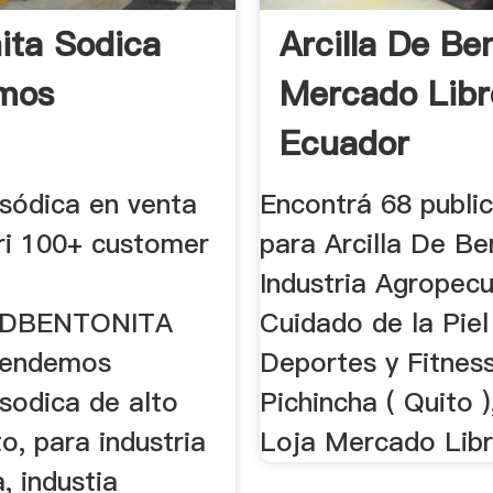
ita Sodica
Arcilla De Be
mos
Mercado Libr
Ecuador
 sódica en venta
Encontrá 68 publi
ri 100+ customer
para Arcilla De Be
Industria Agropecu
DBENTONITA
Cuidado de la Piel
endemos
Deportes y Fitnes
sodica de alto
Pichincha ( Quito 
o, para industria
Loja Mercado Lib
a, industia