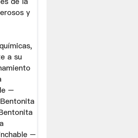
les de la
erosos y
químicas,
e a su
hamiento
a
le –
 Bentonita
Bentonita
ta
nchable –