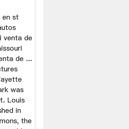
 en st
 autos
i venta de
issouri
nta de ...
tures
fayette
ark was
t. Louis
hed in
mons, the