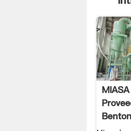
In
MIASA
Provee
Benton