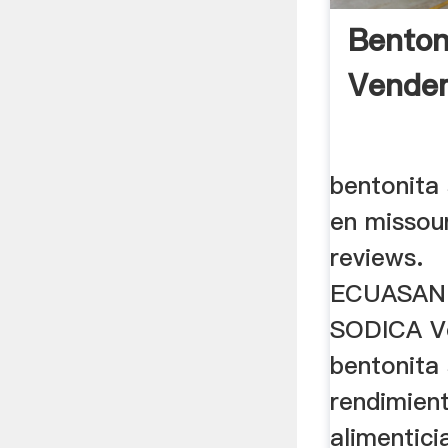
Benton
Vende
bentonita
en missou
reviews.
ECUASAN
SODICA V
bentonita 
rendimient
alimentici