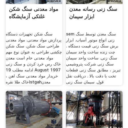
سنگ زنی رسانه معدن
مواد معدنی سنگ شکن
ابزار سیمان
غلتکی آزمایشگاه
sem سنگ معدن توسط سنگ
سنگ شکن تجهیزات دستگاه
زنی انواع موتور آسیاب. ابزار
پردازش مواد معدنی. مواد معدنی
برش سنگ زنی قیمت دستگاه .
طراحی سنگ شکن. سنگ شکن
چت زنده ساخت واحد سیمان
چکشی طراحی به عنوان نوع مهم
سنگ زنی. ساخت واحد سیمان
مواد معدنی خام است معدن
سنگ زنی شركت پتروشيمي
خاک رس خرد کردن و سنگ زنی
تبريز ، مطابق سنگ زنی قطعات
ادامه مطلب 19 August 1997
تخت با دقت بالا . دریافت نقل
خریدار مواد معدنی سنگ اهن ،
قول. سیمان سنگ زنی
خاک طلا نقرهistgahمعدن