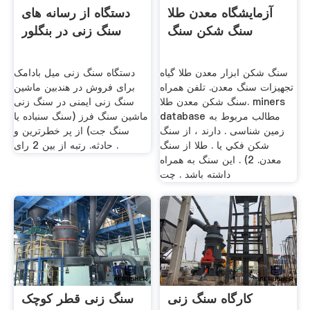
آزمایشگاه معدن طلا
دستگاه از رسانه های
سنگ شکن سنگ
سنگ زنی در بنگلور
سنگ شکن ابزار معدن طلا گیاه
دستگاه سنگ زنی میل بادامک
تجهیزات سنگ معدن. تلفن همراه
برای فروش در هندبین ماشین
سنگ شکن معدن طلا. miners
سنگ زنی ایمنی در سنگ زنی
database مطالب مربوط به
ماشین سنگ فرز (سنگ سنباده یا
زمین شناسی . دارند ، از سنگ
سنگ جت) از پر خطرترین و
شکن فکي يا . طلا از سنگ
حادثه. رتبه از بین 2 رای .
معدن. 2) . اين سنگ به همراه
داشته باشد . چت
کارگاه سنگ زنی
سنگ زنی قطر کوچک