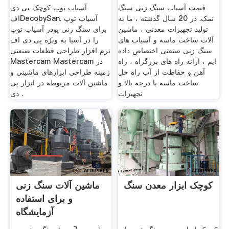
قیمت آسیاب سنگ زنی سنگ
آسیاب توپ کوچک پی دی
نمک. در 20 سال گذشته ، ما به
افDecobySan. آسیاب توپ
تولید تجهیزات معدنی ، ماشین
برای سنگ زنی پودر آسیاب توپ
آلات ساخت ماسه و آسیاب های
را در آسیا به ویژه پی دی اف
سنگ زنی صنعتی اختصاص داده
نرم افزار طراحی قطعات صنعتی
ایم ، ارائه راه های بزرگراه ، راه
Mastercam Mastercam در
آهن و حفاظت از آب راه حل
زمینه طراحی ابزارهای ماشینی و
ساخت ماسه با درجه بالا و
ماشین آلات مربوطه در ابزار پی
تجهیزات
دی .
کوچک ابزار معدن سنگ
ماشین آلات سنگ زنی
و برای استفاده
آزمایشگاه