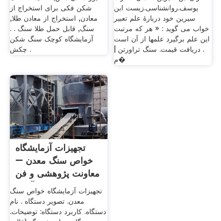
یوسف.روانشناسی.زیست ابن
شکن فکی برای استخراج از
سیرین خود دربارۀ علم تعبیر
معادن, استخراج از معادن طلا,
خواب می گوید : « هر که مرتبت
سنگ, قابل حمل طلا سنگ . .
این علم برگیرد علمها از آن است
آزمایشگاه کوچک سنگ شکن
. دریافت قیمت. سنگ تراورتن |
چکش .
م�
تجهیزات آزمایشگاه
خواص سنگ معدن –
معاونت پژوهشی و فن
آوری
تجهیزات آزمایشگاه خواص سنگ
معدن. تصویر دستگاه . نام
دستگاه. کاربرد دستگاه: توضیحات.