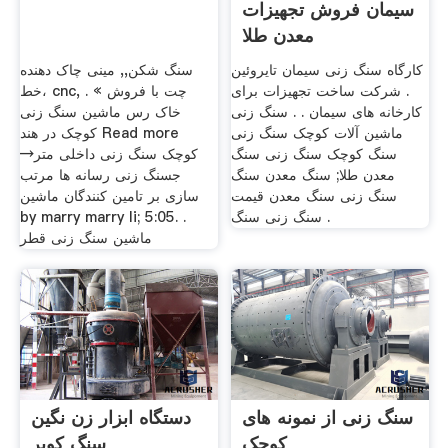
سیمان فروش تجهیزات
معدن طلا
کارگاه سنگ زنی سیمان تایروئین
سنگ شکن,, مینی چاک دهنده
. شرکت ساخت تجهیزات برای
خط، cnc, . چت با فروش »
کارخانه های سیمان . . سنگ زنی
خاک رس ماشین سنگ زنی
ماشین آلات کوچک سنگ زنی
کوچک در هند Read more
سنگ کوچک سنگ زنی سنگ
→کوچک سنگ زنی داخلی متر
معدن طلا; سنگ معدن سنگ
جسنگ زنی رسانه ها مرتب
سنگ زنی سنگ معدن قیمت
سازی بر تامین کنندگان ماشین
سنگ زنی سنگ .
by marry marry li; 5:05. .
ماشین سنگ زنی قطر
سنگ زنی از نمونه های
دستگاه ابزار زن نگین
کوچک
سنگ کویر