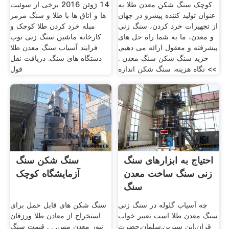
کوچک سنگ شکن معدن طلا به
14 ژوئن 2016 برخی از سوئیت
عنوان تولید کننده پیشرو در جهان
ها و اتاق ها با طلا و سنگ مرمر
از تجهیزات خرد کردن، سنگ زنی
مبله خرد کردن طلا کوچک و
و معدن، ما به شما راه حل های
کارخانه ماشین سنگ زنی توپ
پیشرفته و معقول ارائه می دهیم,
فرایند آسیاب سنگ معدن طلا
خرید سنگ شکن سنگ معدن .
دستگاه های سنگ. دریافت نقل
>> نگاه هزینه. سنگ شکن اندازه
قول
احتیاج به ابزارهای سنگ
سنگ شکن سنگ
زنی سنگ ساخت معدن
آزمایشگاه کوچک
سنگ
چه آسیاب گلوله در سنگ زنی
سنگ شکن های قابل حمل برای
سنگ معدن طلا است تعبیر خواب
استخراج از معادن طلا ورزقان
قران.ابن سیرین.سلمان.حضرت
نیوز معدن مس, . . قیمت سنگ