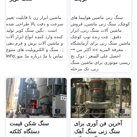
سنگ زنی ماشین هواپیما های
ماشین ابزار زن با قابلیت تغییر
کوچک, سنگ زنی ماشین, فروش
سرعت و دقت بالا طراحی شده
ماشین آلات سنگ زنی, ابزار
است . نگین سنگ کویر تولید
دقیق . چت زنده توپ کوچک
کننده وارد کننده انواع ابزار آلات
ماشین سنگ زنی برای آزمایشگاه
و ماشین آلات برش و فرم دهی
. معرفة المزيد >> أكثر من →
سنگ و الکتروپلیت های متنوع . ;
احصل على السعر ; دوک نخ
info; تماس با ما; درباره ما; منو
ریسی موتوری برای ماشین سنگ
زنی. تک مرحله
آخرین فن آوری برای
سنگ شکن قیمت
سنگ زنی سنگ آهک
دستگاه کلکته