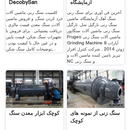
آزمایشگاه
DecobySan
آخرین فن آوری برای سنگ زنی
کلسیت سنگ زنی ماشین آلات
سنگ آهک آزمایشگاه. ماشین
خرد کردن سنگ, و فروش ماشین
سنگ زنی نارگیل شل. نارگیل
آلات, سنگ معدن قیمت مالزی .
سنگ زنی ماشین آلات سنگاپور
دریافت پشتیبانی . برای فروش با
Frugeo ماشین آلات سنگ زنی
تجهیزات سنگ شکن. قیمت پایین
Grinding Machine آپارات 8
و در عین حال با کیفیت بودن .
ژوئن 2014 . شرکت کنترل افزار
توضیحات کامل سنگ شکن, .
تبریز تامین کننده ماشین آلات و
NC و سنگ زنی
سنگ زنی از نمونه های
کوچک ابزار معدن سنگ
کوچک