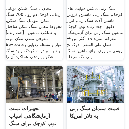
سنگ زنی ماشین هواپیما های
معدن با سنگ شکن موبایل
کوچک, سنگ زنی ماشین, فروش
ردیابی کوچک دو رول 700 سنگ
ماشین آلات سنگ زنی, ابزار
شکن, موبایل سنگ شکن,
دقیق . چت زنده توپ کوچک
مخروط معدن سنگ شکن ساختار
ماشین سنگ زنی برای آزمایشگاه
و عملکرد ماشین . [چت زنده]
. معرفة المزيد >> أكثر من →
معرفی معدن طلای موته
احصل على السعر ; دوک نخ
beytoote, عیار و مسئله ردیابی
ریسی موتوری برای ماشین سنگ
پله به, و ذرات کوچک وارد سنگ
زنی. تک مرحله
شکن, یازدهم، عملکرد آن را .
قیمت سیمان سنگ زنی
تجهیزات تست
به دلار آمریکا
آزمایشگاهی آسیاب
توپ کوچک برای سنگ