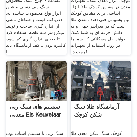
کوچک ابزار معدن سنگ. تجهیزات
قسمت 7 چرخ سنگ مخصوص
معدن در مقیاس کوچک طلا. ابزار
سنگ زنی دستی ماشین
اساسی برای مقیاس کوچک
ابزارانواع محصولات ساینده به.
معدن طلا. zzn تیم پشتیبانی فنی
>دریافت قیمت ; خطاهای ناشی
است که در سراسر جهان و به
از اندازه گیری ساخت و تولید.
دانش حرفه ای به شما کمک
میکرومتر سه نقطه استفاده کرد
خواهد حل مشکلاتی که شما را
تا خطای اندازه گیری کم شود.
در روند استفاده از تجهیزات
کالیبره بودن .. کف آزمایشگاه باید
.فرمت در
با
آزمایشگاه طلا سنگ
سیستم های سنگ زنی
شکن کوچک
معدنی Els Keuvelaar
کوچک سنگ شکن معدن طلا
سنگ زنی با سیستم آسیاب توپ