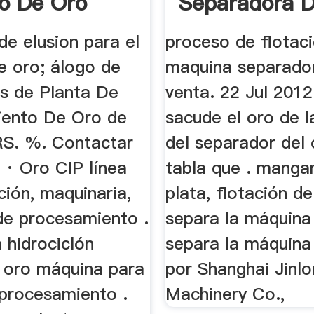
o De Oro
Separadora 
Para La Vent
e elusion para el
proceso de flotac
e oro; álogo de
maquina separador
es de Planta De
venta. 22 Jul 2012
ento De Oro de
sacude el oro de 
YRS. %. Contactar
del separador del 
 · Oro CIP línea
tabla que . manga
ión, maquinaria,
plata, flotación d
 de procesamiento .
separa la máquina
 hidrociclón
separa la máquina
 oro máquina para
por Shanghai Jinl
 procesamiento .
Machinery Co.,