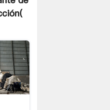
ante de
cción(