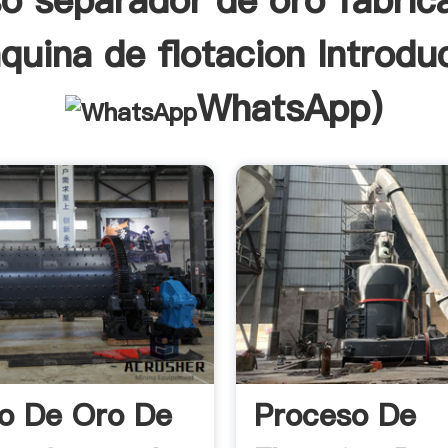
o separador de oro fabric
quina de flotacion Introdu
WhatsApp
)
o De Oro De
Proceso De