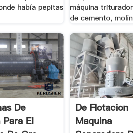
donde había pepitas
máquina triturador
de cemento, molin
nas De
De Flotacion
 Para El
Maquina