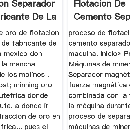
ion Separador
Flotacion De
ricante De La
Cemento Sep
De Fabricante
e oro de flotacion
proceso de flotac
 de fabricante de
cemento separado
a mexico don
maquina. Inicio» 
e la mancha
Máquinas de mine
e los molinos .
Separador magnét
ost; minning oro
fuerza magnética 
utefrica donde
combinada con la 
te. a donde ir
la máquina durante
traccion de oro en
proceso de separac
frica... pues el
máquinas de miner