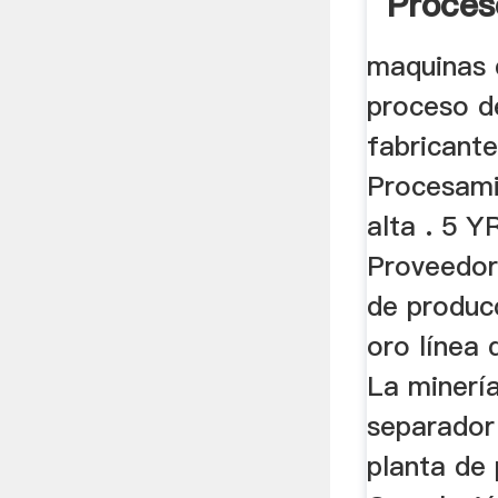
Proces
maquinas d
proceso d
fabricant
Procesami
alta . 5 
Proveedor
de producc
oro línea
La minería
separador
planta de