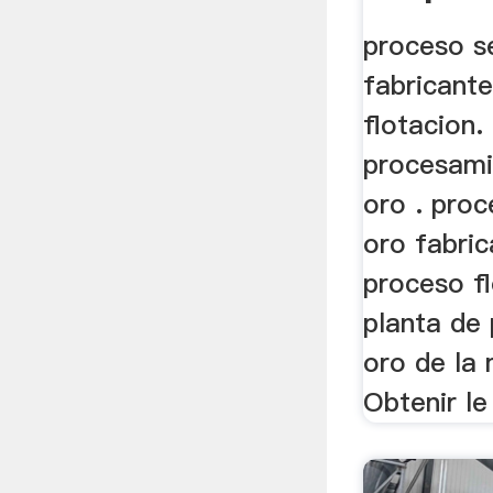
Fabrica
proceso s
fabricant
flotacion
procesami
oro . pro
oro fabric
proceso fl
planta de
oro de la 
Obtenir le