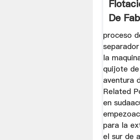
Flotac
De Fab
...
proceso d
separador
la maquin
quijote d
aventura d
Related P
en sudaac
empezoacu
para la ex
el sur de a