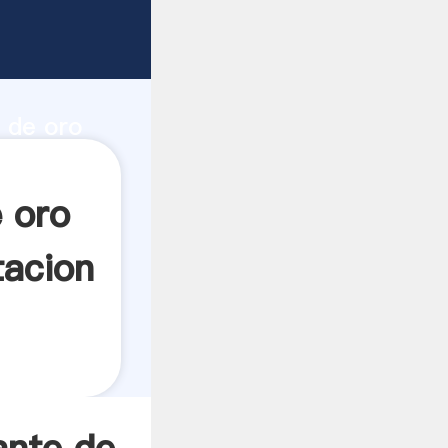
uina de
ad de
r de oro
r crea el
 oro
tacion