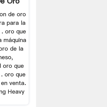
De Oro
a
ion de oro
a para la
 . oro que
la máquina
oro de la
neso,
el oro que
 . oro que
 en venta.
ong Heavy