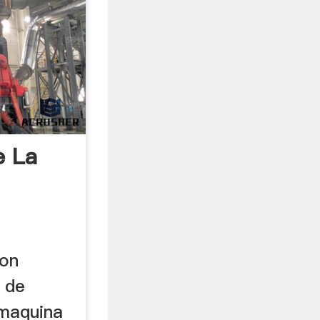
e La
ion
 de
 maquina