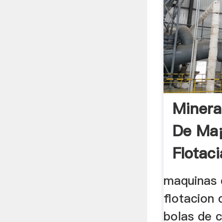
Minera
De Ma
Flotac
maquinas 
flotacion 
bolas de c