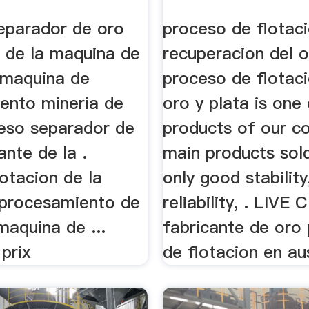
nte De ...
eparador de oro
proceso de flotac
e de la maquina de
recuperacion del o
. maquina de
proceso de flotac
ento mineria de
oro y plata is one
ceso separador de
products of our 
ante de la .
main products sold,
otacion de la
only good stability
 procesamiento de
reliability, . LIVE
maquina de ...
fabricante de oro
 prix
de flotacion en au