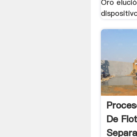
Oro elució
dispositivo
Proces
De Flo
Separa