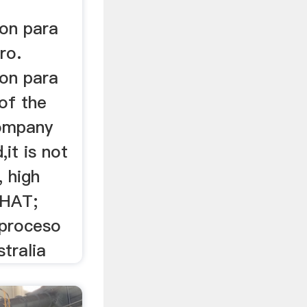
ion para
ro.
ion para
 of the
company
it is not
, high
 CHAT;
 proceso
stralia