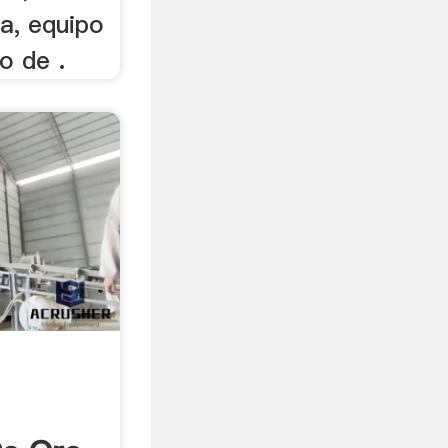
a, equipo
o de .