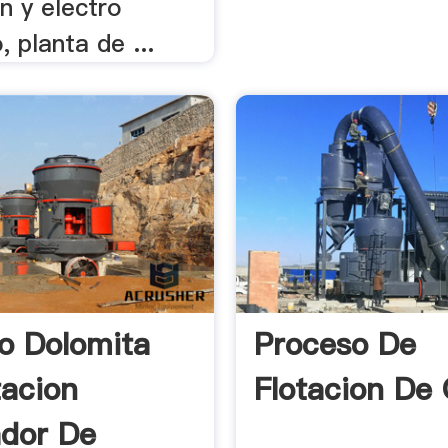
n y electro
, planta de ...
o Dolomita
Proceso De
tacion
Flotacion De
dor De