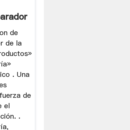
arador
 De ...
ion de
r de la
Productos»
ría»
ico . Una
es
fuerza de
 el
ión. .
ía,