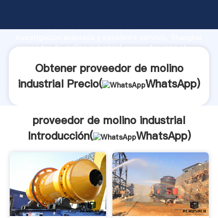
proveedor de molino industrial fabricante Agarrando
fuerte capacidad de producción, fuerza de
investigación avanzada y excelente servicio, Shanghai
proveedor de molino industrial proveedor crea el
valor y aporta valores a todos los clientes.
Obtener proveedor de molino
industrial Precio(
WhatsApp
)
proveedor de molino industrial
Introducción(
WhatsApp
)