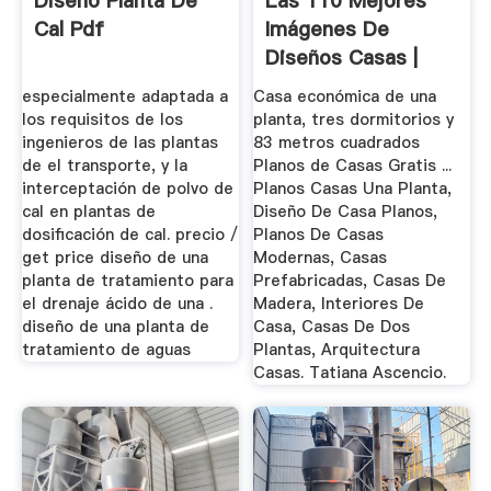
Diseno Planta De
Las 110 Mejores
Cal Pdf
Imágenes De
Diseños Casas |
Casas, Diseños ...
especialmente adaptada a
Casa económica de una
los requisitos de los
planta, tres dormitorios y
ingenieros de las plantas
83 metros cuadrados
de el transporte, y la
Planos de Casas Gratis ...
interceptación de polvo de
Planos Casas Una Planta,
cal en plantas de
Diseño De Casa Planos,
dosificación de cal. precio /
Planos De Casas
get price diseño de una
Modernas, Casas
planta de tratamiento para
Prefabricadas, Casas De
el drenaje ácido de una .
Madera, Interiores De
diseño de una planta de
Casa, Casas De Dos
tratamiento de aguas
Plantas, Arquitectura
Casas. Tatiana Ascencio.