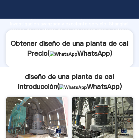
diseño de una planta de cal fabricante Agarrando
fuerte capacidad de producción, fuerza de
investigación avanzada y excelente servicio, Shanghai
diseño de una planta de cal proveedor crea el valor y
aporta valores a todos los clientes.
Obtener diseño de una planta de cal
Precio(
WhatsApp
)
diseño de una planta de cal
Introducción(
WhatsApp
)