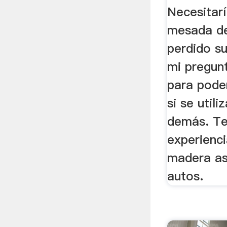
...
Necesitarí
mesada de
perdido su
mi pregun
para poder
si se util
demás. Te
experienci
madera as
autos.