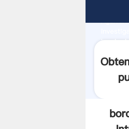
borde de
Agarrand
investig
borde de
valor y 
Obten
pu
bor