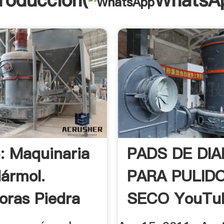
troducción(
WhatsA
: Maquinaria
PADS DE DI
ármol.
PARA PULID
oras Piedra
SECO YouTu
o