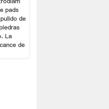
trodiam
de pads
pulido de
piedras
o. La
lcance de