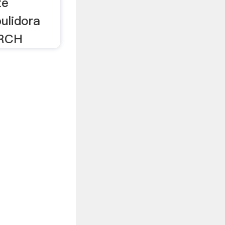
te
ulidora
ARCH