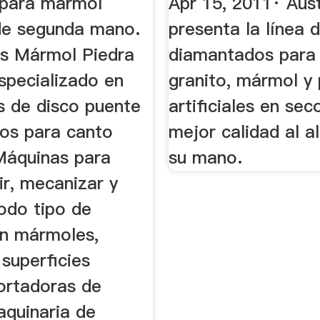
para mármol
Apr 15, 2011· Aus
de segunda mano.
presenta la línea 
s Mármol Piedra
diamantados para 
specializado en
granito, mármol y 
s de disco puente
artificiales en sec
tos para canto
mejor calidad al a
 Máquinas para
su mano.
lir, mecanizar y
odo tipo de
en mármoles,
 superficies
Cortadoras de
aquinaria de