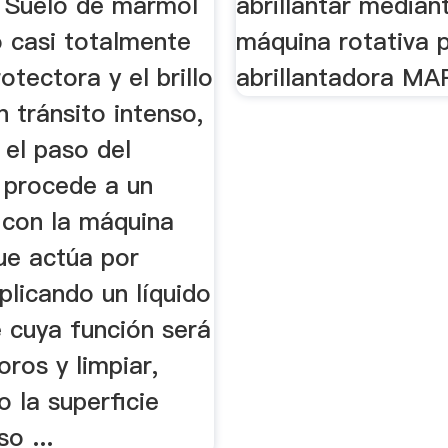
 Suelo de mármol
abrillantar median
o casi totalmente
máquina rotativa p
otectora y el brillo
abrillantadora M
n tránsito intenso,
 el paso del
 procede a un
con la máquina
ue actúa por
plicando un líquido
 cuya función será
oros y limpiar,
 la superficie
o ...