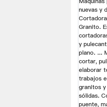
Máquinas 
nuevas y 
Cortadora
Granito. E
cortadora
y pulecan
plano. ...
cortar, pu
elaborar t
trabajos 
granitos y
sólidas. 
puente, m