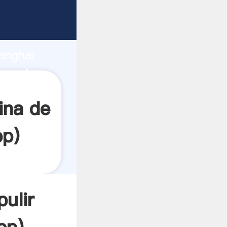
rza de
anghai
ea el
ina de
pp
)
ulir