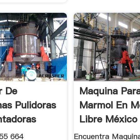
r De
Maquina Para
as Pulidoras
Marmol En M
antadoras
Libre México
455 664
Encuentra Maquin