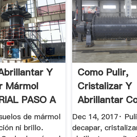
brillantar Y
Como Pulir,
r Mármol
Cristalizar Y
RIAL PASO A
Abrillantar C
Máquina Rotat
 suelos de mármol
Dec 14, 2017· Puli
ión ni brillo.
decapar, cristaliza