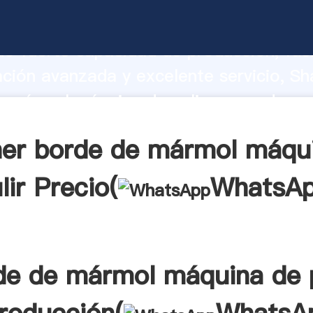
 mármol máquina de pulir fabricante
o fuerte capacidad de producción, fue
ación avanzada y excelente servicio, Sh
 mármol máquina de pulir proveedor cr
aporta valores a todos los clientes.
er borde de mármol máqu
lir Precio(
WhatsA
de de mármol máquina de p