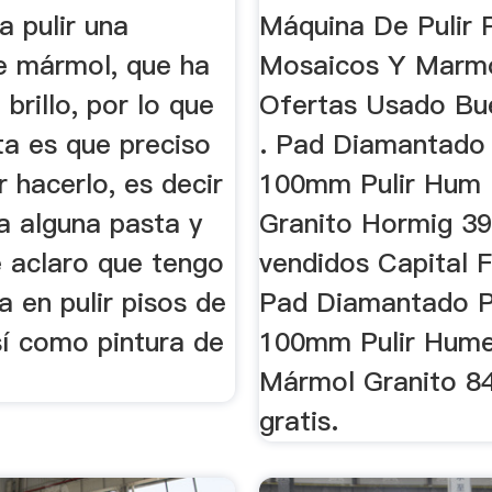
Construcción 
a pulir una
Máquina De Pulir 
 mármol, que ha
Mosaicos Y Marm
 brillo, por lo que
Ofertas Usado Bu
ta es que preciso
. Pad Diamantado
 hacerlo, es decir
100mm Pulir Hum
iza alguna pasta y
Granito Hormig 39
 aclaro que tengo
vendidos Capital F
a en pulir pisos de
Pad Diamantado 
í como pintura de
100mm Pulir Hum
Mármol Granito 84
gratis.