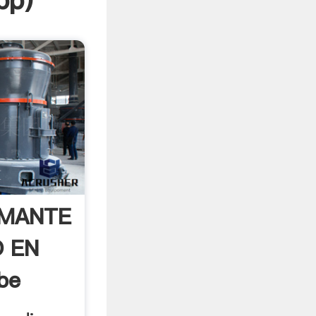
pp
)
AMANTE
O EN
be