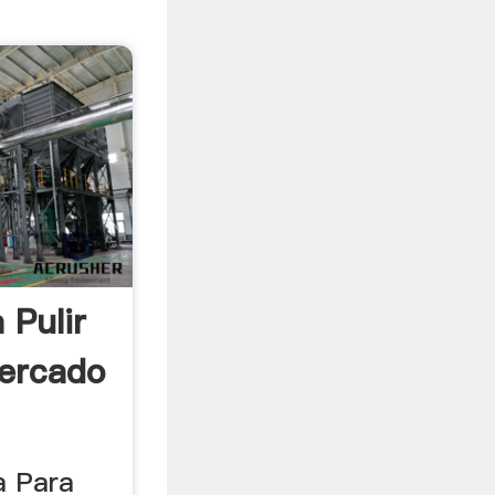
 Pulir
ercado
a Para