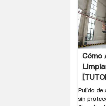
Cómo A
Limpia
[TUTO
PASO]
Pulido de
sin protecc