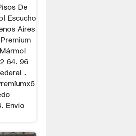
En ...
Pisos De
ol Escucho
enos Aires
 Premium
 Mármol
2 64. 96
ederal .
Premiumx6
edo
. Envío