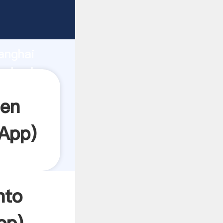
rrando
anghai
el valor
 en
App
)
nto