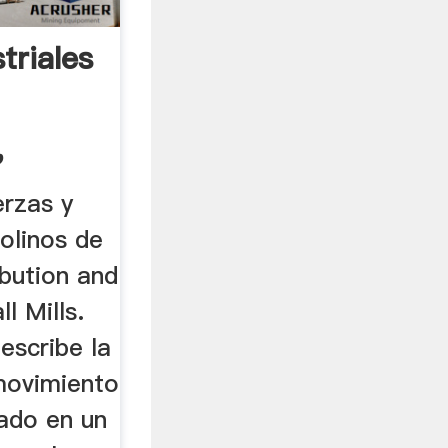
triales
,
erzas y
olinos de
ibution and
l Mills.
describe la
 movimiento
lado en un