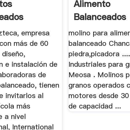
tos
Alimento
eados
Balanceados
s Azteca En
Industriales 
zteca, empresa
molino para alime
...
con más de 60
balanceado Chanc
 diseño,
piedra,picadora ....
n e instalación de
Industriales para 
laboradoras de
Meosa . Molinos p
balanceado, tienen
granos operados 
e invitarlos al
motores desde 30 
ícola más
de capacidad ...
 a nivel
nal, International