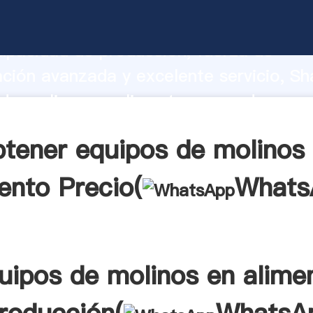
de molinos en alimento fabricante Aga
apacidad de producción, fuerza de
ación avanzada y excelente servicio, Sh
de molinos en alimento proveedor crea 
 valores a todos los clientes.
tener equipos de molinos
ento Precio(
Whats
uipos de molinos en alime