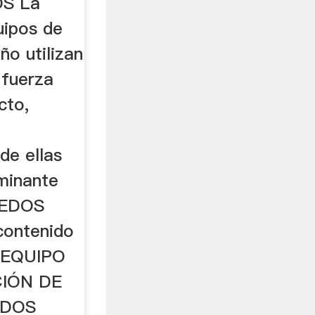
S La
uipos de
ño utilizan
 fuerza
cto,
de ellas
ominante
EDOS
contenido
. EQUIPO
IÓN DE
IDOS