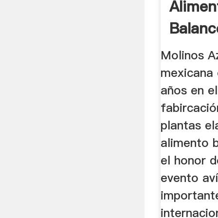
Alimen
Balanc
Molino
Molinos A
...
mexicana 
años en el
fabircació
plantas e
alimento 
el honor d
evento av
importante
internacio