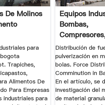
s De Molinos
Equipos Indus
mento
Bombas,
Compresores
Molinos ...
dustriales para
Distribución de fu
 bogota
pulverización en m
t. Trapiches,
bolas. Force Distr
icapastos,
Comminution in Bal
ara Alimentos De
En el artículo, se 
ado Para Empresas
investigación del
 industriales para
de material granu