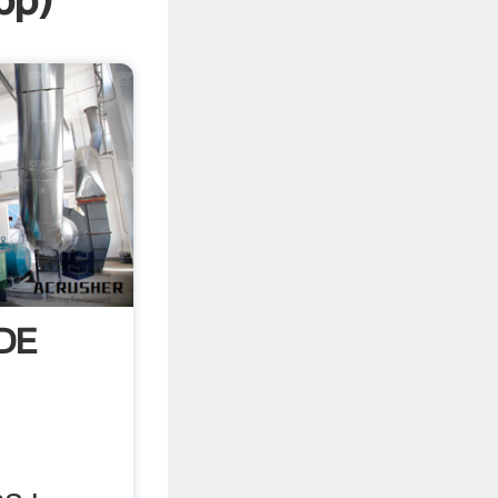
pp
)
DE