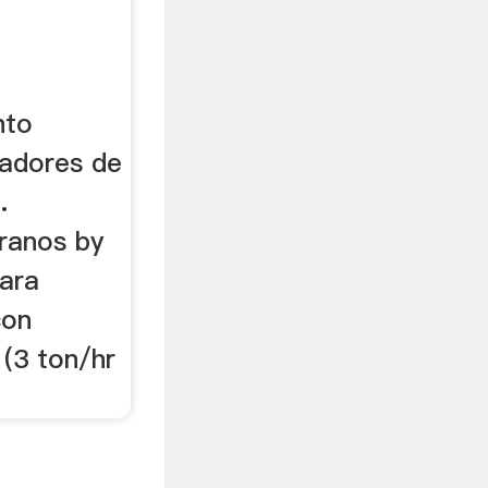
En Peru
nto
adores de
.
granos by
ara
con
(3 ton/hr