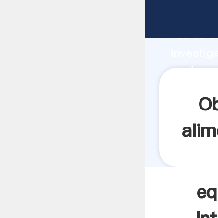
equipos 
fuerte c
investig
equipos 
y aporta
Ob
alim
eq