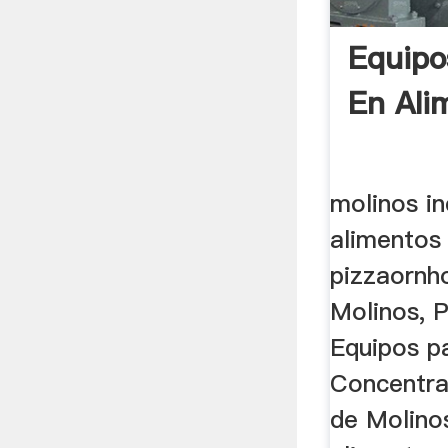
Equipo
En Ali
molinos in
alimentos
pizzaornho
Molinos, P
Equipos p
Concentr
de Molinos