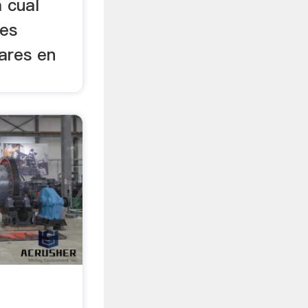
a cual
nes
ares en