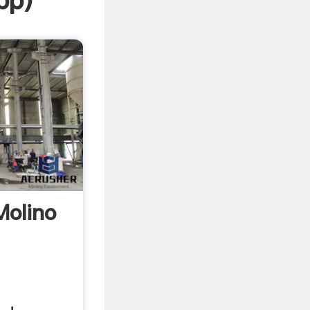
pp
)
Molino