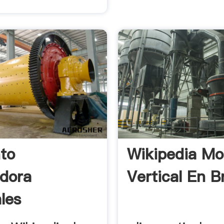
to
Wikipedia Mo
adora
Vertical En B
les