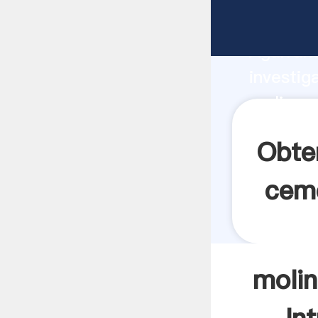
molino v
Agarrand
investig
molino v
valor y 
Obten
ceme
molin