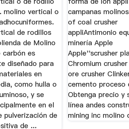
tical o de rodillo
forma de ion appli
 molino vertical o
campanas molinos 
 adhocuniformes.
of coal crusher
tical de rodillos
appliAntimonio eq
olienda de Molino
minería Apple
e carbón es
Apple''scrusher pl
te diseñado para
Chromium crushe
materiales en
ore crusher Clinke
dia, como hulla o
cemento proceso 
tuminoso, y se
Obtenga precio y 
incipalmente en el
línea andes constr
 pulverización de
mining inc molino 
itiva de ...