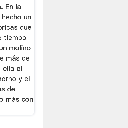
. En la
s hecho un
bricas que
e tiempo
con molino
de más de
 ella el
horno y el
as de
 o más con