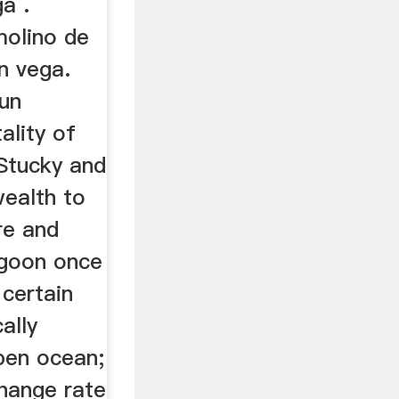
a .
molino de
n vega.
gun
ality of
 Stucky and
wealth to
re and
agoon once
 certain
cally
pen ocean;
hange rate