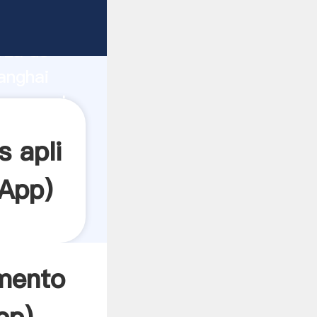
e
rza de
anghai
r crea el
s apli
App
)
emento