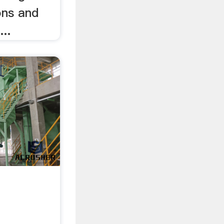
ons and
..