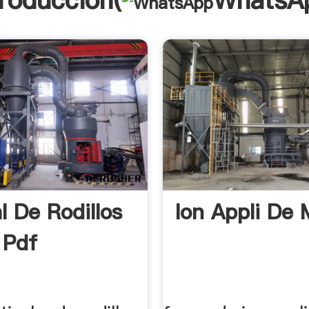
troducción(
WhatsA
l De Rodillos
Ion Appli De 
 Pdf