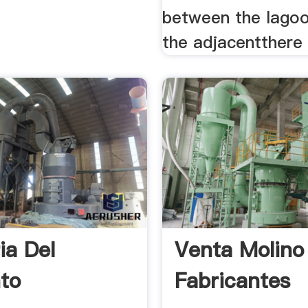
between the lago
the adjacentthere .
ia Del
Venta Molino
to
Fabricantes