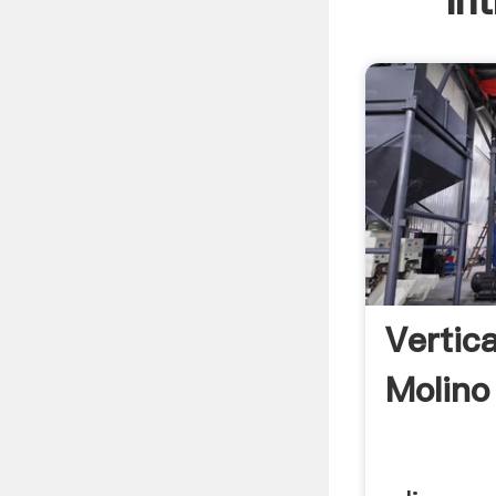
In
Vertica
Molino