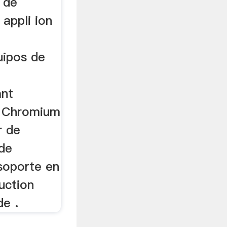
 de
appli ion
uipos de
ant
r Chromium
r de
de
soporte en
uction
de .