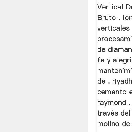
Vertical D
Bruto . io
verticales
procesami
de diamant
fe y alegr
mantenimi
de . riyad
cemento e
raymond . 
través del
molino de