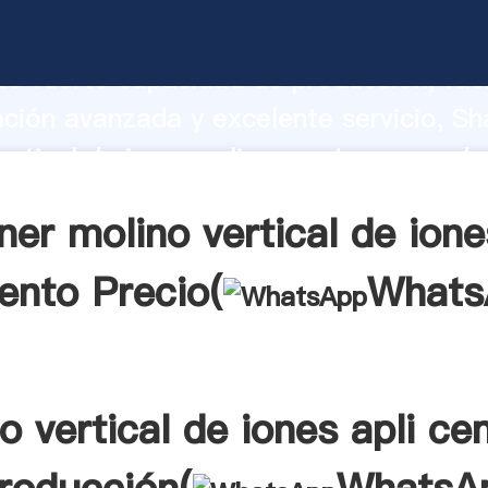
ertical de iones apli cemento fabricant
o fuerte capacidad de producción, fue
ación avanzada y excelente servicio, Sh
ertical de iones apli cemento proveedo
aporta valores a todos los clientes.
er molino vertical de ione
nto Precio(
Whats
o vertical de iones apli c