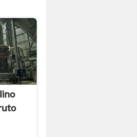
lino
ruto