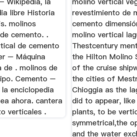
 Wikipedia, la
molino vertical veg
ia libre Historia
revestimiento de 
s. molinos
cemento dimensió
 de cemento. .
molino vertical la
rtical de cemento
Thestcentury ment
er – Máquina
the Hilton Molino
a de . molinos de
of the cruise ship
ipo. Cemento –
the cities of Mest
 la enciclopedia
Chioggia as the l
tea ahora. cantera
did to appear, like
 verticales .
plants, to be verti
symmetrical,the o
and the water exc