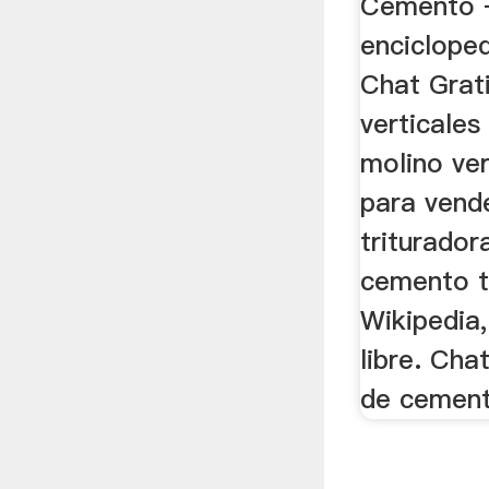
Cemento –
encicloped
Chat Grati
verticales
molino ve
para vend
triturador
cemento t
Wikipedia,
libre. Cha
de cemento