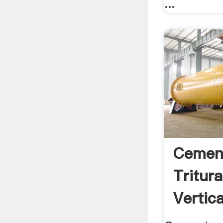
...
Cemen
Tritur
Vertica