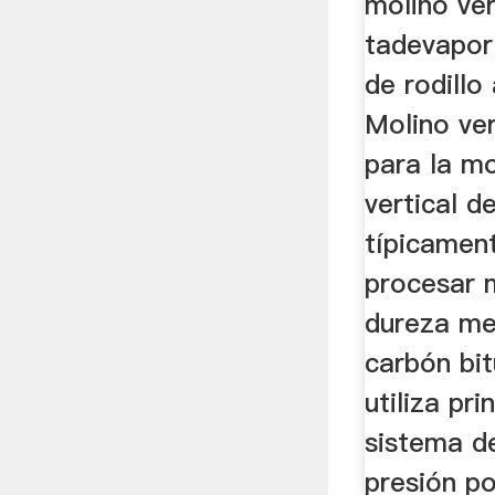
molino ver
tadevapor.
de rodillo
Molino ver
para la m
vertical d
típicamen
procesar 
dureza me
carbón bi
utiliza pr
sistema de
presión pos