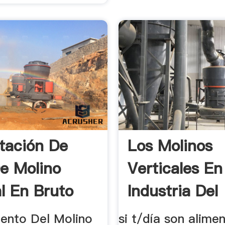
tación De
Los Molinos
e Molino
Verticales En
al En Bruto
Industria Del
Cemento
ento Del Molino
si t/día son alime