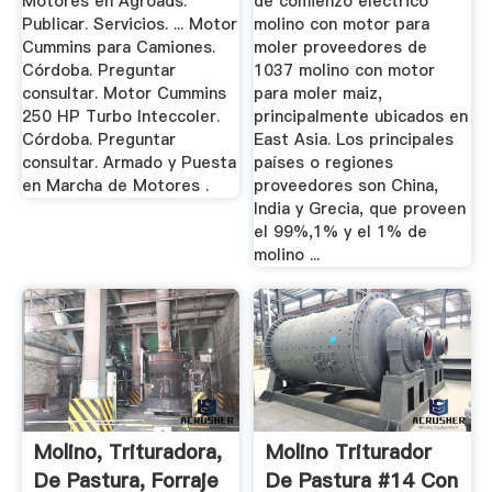
Motores en Agroads.
de comienzo eléctrico
Publicar. Servicios. ... Motor
molino con motor para
Cummins para Camiones.
moler proveedores de
Córdoba. Preguntar
1037 molino con motor
consultar. Motor Cummins
para moler maiz,
250 HP Turbo Inteccoler.
principalmente ubicados en
Córdoba. Preguntar
East Asia. Los principales
consultar. Armado y Puesta
países o regiones
en Marcha de Motores .
proveedores son China,
India y Grecia, que proveen
el 99%,1% y el 1% de
molino ...
Molino, Trituradora,
Molino Triturador
De Pastura, Forraje
De Pastura #14 Con