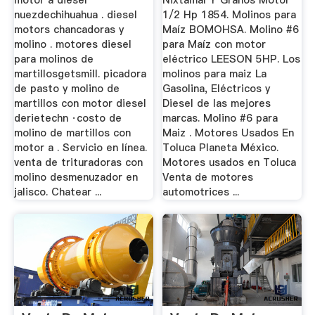
motor a diesel
Nixtamal Y Granos Motor
nuezdechihuahua . diesel
1/2 Hp 1854. Molinos para
motors chancadoras y
Maíz BOMOHSA. Molino #6
molino . motores diesel
para Maíz con motor
para molinos de
eléctrico LEESON 5HP. Los
martillosgetsmill. picadora
molinos para maiz La
de pasto y molino de
Gasolina, Eléctricos y
martillos con motor diesel
Diesel de las mejores
derietechn ·costo de
marcas. Molino #6 para
molino de martillos con
Maiz . Motores Usados En
motor a . Servicio en línea.
Toluca Planeta México.
venta de trituradoras con
Motores usados en Toluca
molino desmenuzador en
Venta de motores
jalisco. Chatear ...
automotrices ...