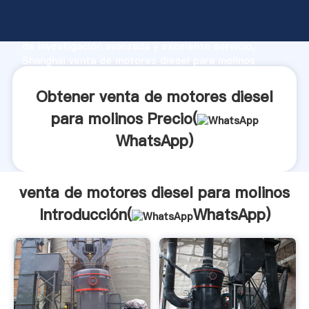
venta de motores diesel para molinos fabricante
Agarrando fuerte capacidad de producción, fuerza
de investigación avanzada y excelente servicio,
Shanghai venta de motores diesel para molinos
proveedor crea el valor y aporta valores a todos los
clientes.
Obtener venta de motores diesel
para molinos Precio(
WhatsApp
)
venta de motores diesel para molinos
Introducción(
WhatsApp
)