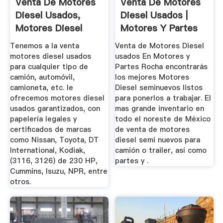
Venta De Motores
Venta De Motores
Diesel Usados,
Diesel Usados |
Motores Diesel
Motores Y Partes
Usados
Rocha
Tenemos a la venta
Venta de Motores Diesel
motores diesel usados
usados En Motores y
para cualquier tipo de
Partes Rocha encontrarás
camión, automóvil,
los mejores Motores
camioneta, etc. le
Diesel seminuevos listos
ofrecemos motores diesel
para ponerlos a trabajar. El
usados garantizados, con
mas grande inventario en
papelería legales y
todo el noreste de México
certificados de marcas
de venta de motores
como Nissan, Toyota, DT
diesel semi nuevos para
International, Kodiak,
camión o trailer, así como
(3116, 3126) de 230 HP,
partes y .
Cummins, Isuzu, NPR, entre
otros.