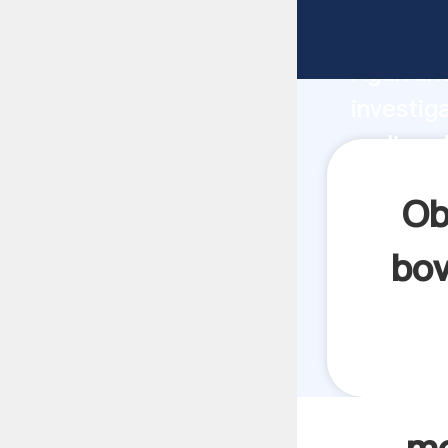
molino d
Agarrand
investig
molino d
crea el 
Ob
bov