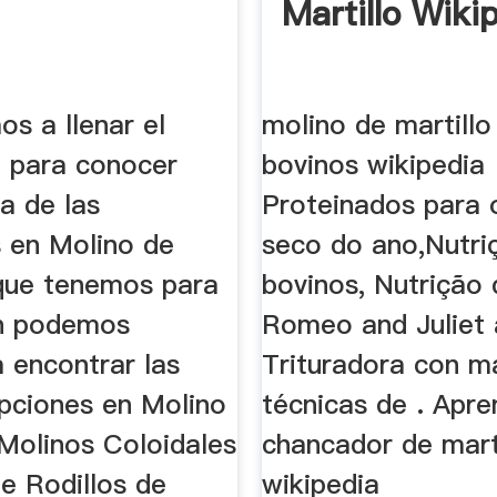
Martillo Wiki
os a llenar el
molino de martillo
o para conocer
bovinos wikipedia
a de las
Proteinados para 
s en Molino de
seco do ano,Nutri
 que tenemos para
bovinos, Nutrição 
én podemos
Romeo and Juliet 
 encontrar las
Trituradora con ma
pciones en Molino
técnicas de . Apr
 Molinos Coloidales
chancador de mart
e Rodillos de
wikipedia