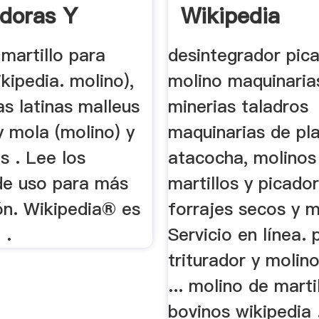
adoras Y
Wikipedia
s
martillo para
desintegrador pic
kipedia. molino),
molino maquinaria
as latinas malleus
minerias taladros
 y mola (molino) y
maquinarias de pl
as . Lee los
atacocha, molinos
de uso para más
martillos y picado
ón. Wikipedia® es
forrajes secos y m
 .
Servicio en línea. 
triturador y molin
... molino de marti
bovinos wikipedia .