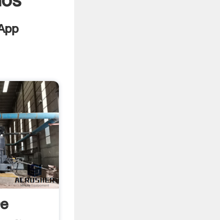
nos
De