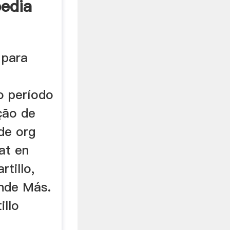
pedia
 para
o período
ção de
de org
at en
rtillo,
ende Más.
illo