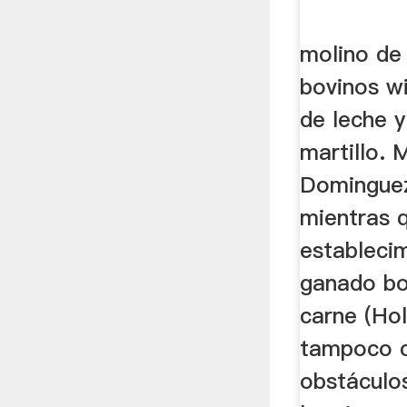
molino de 
bovinos wi
de leche 
martillo.
Domingue
mientras q
estableci
ganado bo
carne (Hol
tampoco c
obstáculos