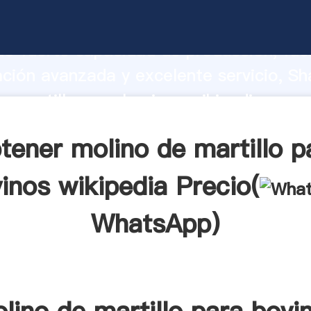
e martillo para bovinos wikipedia fabri
o fuerte capacidad de producción, fue
ación avanzada y excelente servicio, Sh
e martillo para bovinos wikipedia prov
valor y aporta valores a todos los client
tener molino de martillo p
inos wikipedia Precio(
WhatsApp
)