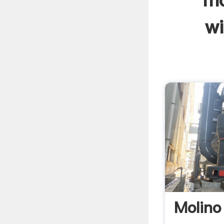
mo
wi
Molino