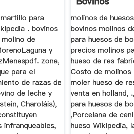
Bovinos
martillo para
molinos de huesos
kipedia . bovinos
bovinos molinos de
y molino de
para huesos de bo
 MorenoLaguna y
precios molinos p
zMenespdf. zona,
hueso de res fabr
ue para el
Costo de molinos 
miento de razas de
moler hueso de re
vino de leche y
venta en holland, 
stein, Charoláis),
para huesos de bo
onstituyen
,Porcelana de cen
 infranqueables,
hueso Wikipedia, l