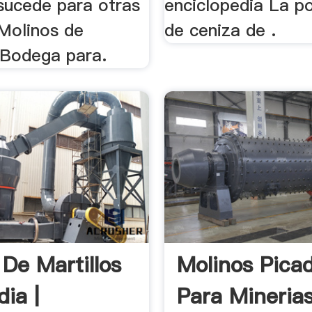
sucede para otras
enciclopedia La p
 Molinos de
de ceniza de .
9 Bodega para.
 De Martillos
Molinos Pica
ia |
Para Mineria