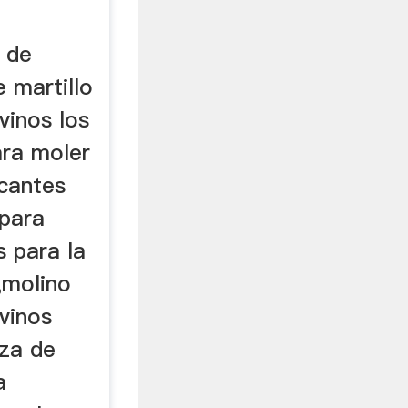
 de
 martillo
vinos los
ara moler
icantes
para
s para la
.,molino
vinos
iza de
a