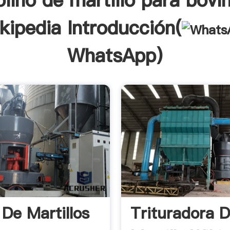
lino de martillo para bovi
kipedia Introducción(
WhatsApp
)
 De Martillos
Trituradora 