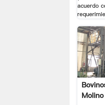
acuerdo c
requerimi
Bovino
Molino