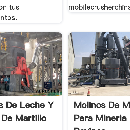
on tus
mobilecrusherchin
entos.
s De Leche Y
Molinos De Ma
 De Martillo
Para Mineria