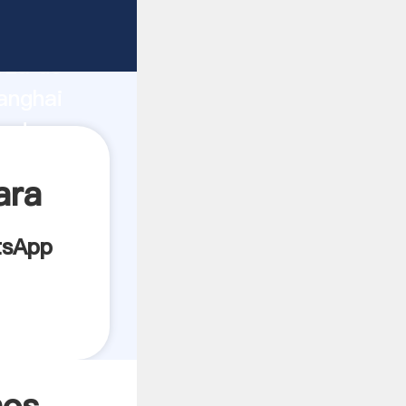
cante
rza de
anghai
eedor
es.
ara