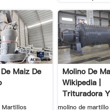
 De Maiz De
Molino De Mar
o
Wikipedia |
Trituradora 
Molinos
 Martillos
molino de martillo