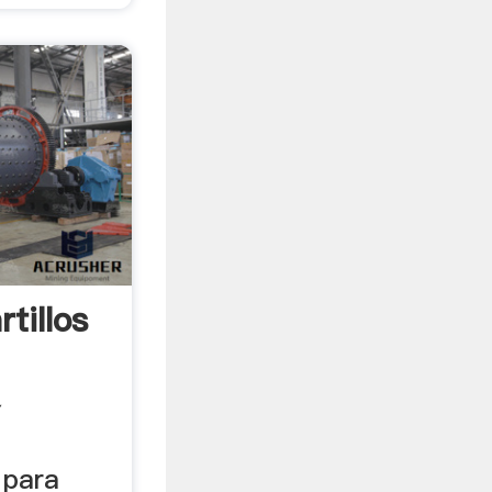
tillos
Y
 para