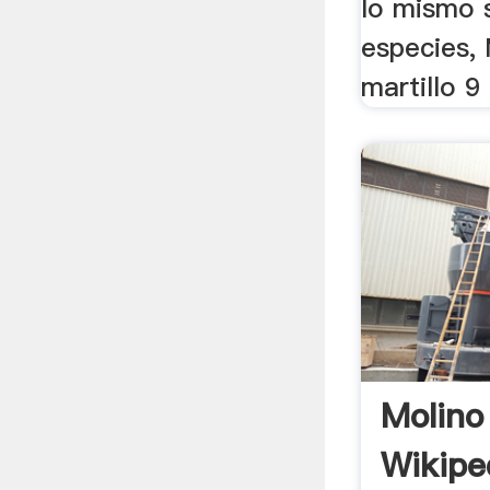
lo mismo 
especies,
martillo 
Molino
Wikiped