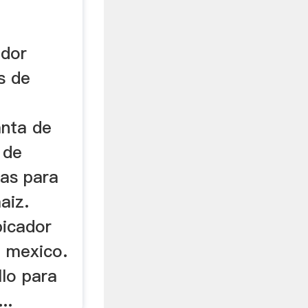
ador
s de
anta de
 de
ras para
aiz.
picador
o mexico.
llo para
..