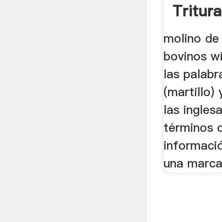
Tritur
Molino
molino de 
bovinos wi
las palabr
(martillo)
las ingles
términos 
informaci
una marca