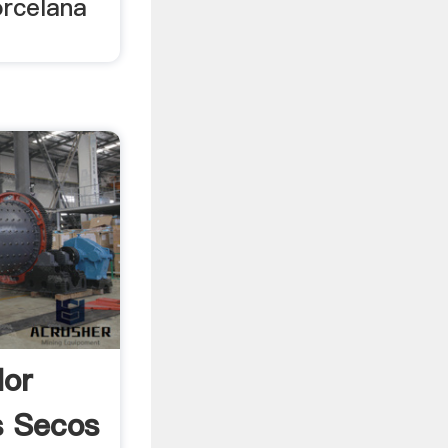
orcelana
dor
s Secos