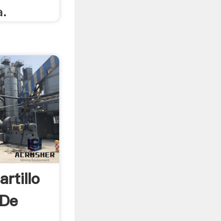
a.
rtillo
 De