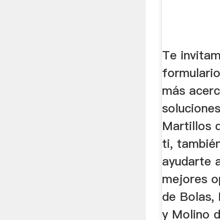
Te invitam
formulari
más acerc
solucione
Martillos
ti, tambi
ayudarte a
mejores o
de Bolas,
y Molino d