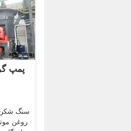
پمپ گر