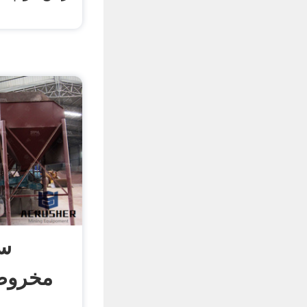
س
مخروط