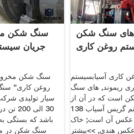
 های سنگ شکن
سنگ شکن م
تم روغن کاری
جریان سیست
ن کاری آسیابسیستم
سنگ شکن مخرو
ی ریموند, های سنگ
روغن کاری" سن
 است که در آن از, mtw
سیار تولیدی شرکت 
138 سیستم گریس آسیاب
30 الی 00
عکس آن است; خاک
باشد که بستگی به 
کس هندی, >>بیشتر
سنگ شکن در م