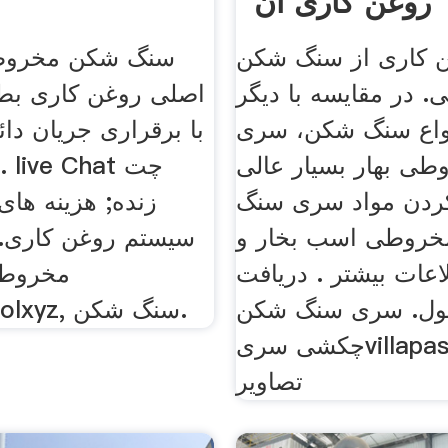
روغن کاری آن
 کاری از سنگ شکن
سنگ شکن مخروط
 در مقایسه با دیگر
اصلی روغن کاری بطو
واع سنگ شکن، سری cs سنگ
با برقراری جریان دا
ی بهار بسیار عالی
کردن مواد سری سنگ
زنده; هزینه ها
روطی اسب بخار و
سیستم روغن کاری
اعات بیشتر . دریافت
مخروطی
ول. سری سنگ شکن
valvecontrolxyz, سنگ شکن.
چکشی سریvillapastorale .
تصاویر