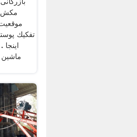
بازرگانی
مكش از
موقعيت
تفكيك پوست
اینجا 
ماشین آ