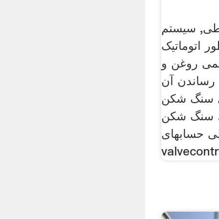
ی, سیستم
ر اتوماتیک
ئمی روغن و
رساندن آن . live Chat چت
ی سنگ شکن
. سنگ شکن
 حسابهای