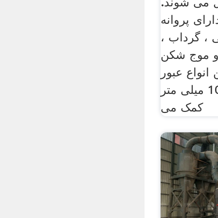
ل می شوند.
رای پروانه
 ، گرداب ،
 و موج شکن
انواع عبور
مواد جامد بین 6 تا 105 میلی متر
کمک می