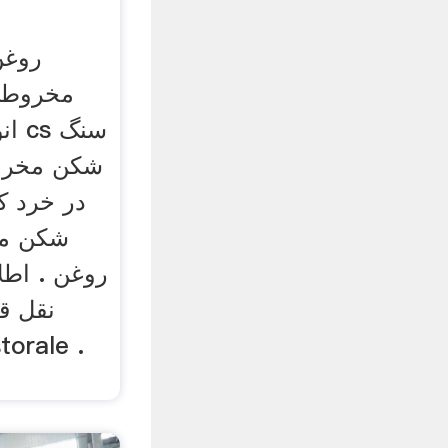
روغن
مخروطی.
ان
شکن مخروط
در خرد 
شکن مخ
روغن . اطل
نقل ق