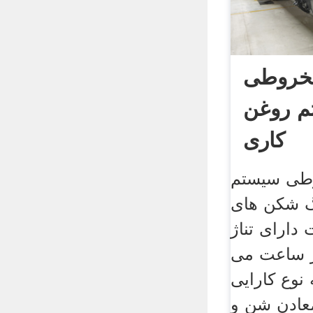
خروطی
م روغن
کاری
طی سیستم
گ شکن های
دارای تناژ
2 تن در ساعت می
نوع کارایی
عادن شن و