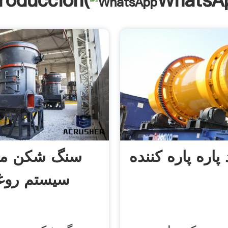
troducción(
WhatsA
پاره پاره کننده
سنگ شکن م
سیستم روغ