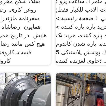
متحرک ساعت پرو ;
سنگ شکن مخرو
ت الادب للكبار فقط;
روغن کاری. رضا
الي： صفحة رئيسية >
سفرنامة مازندرا
ید پاره پاره کننده >
همایون ‌ رضاشاه 
 پاره کننده. خرید یک
هایش ‌ در تاریخ همر
نده. پاره شدن کاندوم
هیچ کس مانند رضاش
کاندوم یک پوشش پلاستیکی 5
قیمت. کاروفناو
وی لغزنده کننده: ..
کاروف