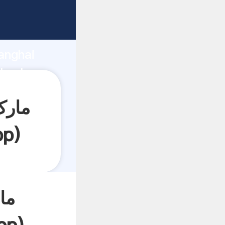
anghai
pp
)
ما