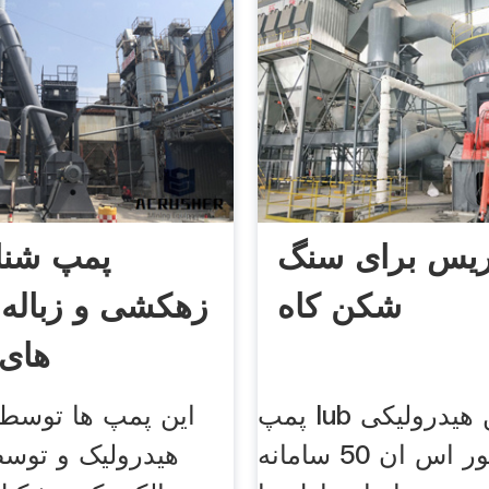
یس برای سنگ
پمپ شناو
شکن کاه
زهکشی و زباله 
های 
پمپ lub سنگ شکن هیدرولیکی
این پمپ ها توس
روغن موتور اس ان 50 سامانه
هیدرولیک و توس