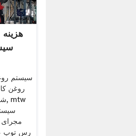
هزینه
سیس
سیستم روغ
روغن کار
شکن
مجرای 
رس توپ ع