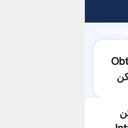
fabricante Ag
fuerte c
investig
proveedor crea
aporta v
وغن کاری سنگ
ن