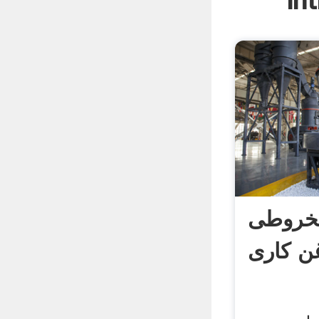
In
خروطی
ن کاری