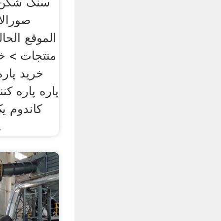
سنگ شکن 
صورالا
الموقع الح
منتجات > خر
خرید پاره
پاره پاره کن
حا