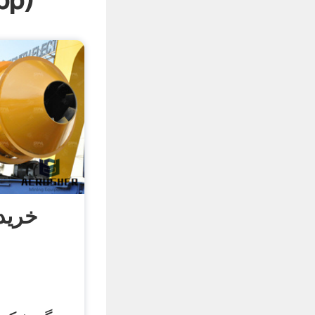
pp
)
خرید 