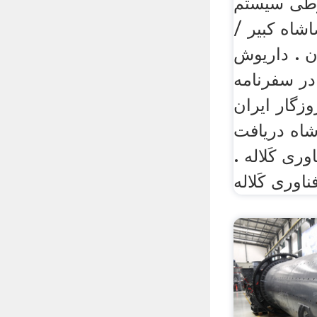
طی سیستم
شاه کبیر /
ن . داریوش
در سفرنامه
وزگار ایران
اه دریافت
ری کَلاله .
ناوری کَلاله