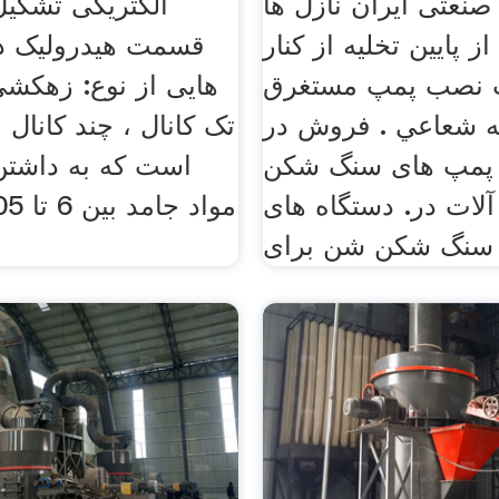
 صنعتی ایران نازل ها
الکتریکی تشکی
 پايين تخليه از كنار
قسمت هیدرولیک دا
 نصب پمپ مستغرق
هایی از نوع: زهکشی
ه شعاعي . فروش در
تک کانال ، چند کانال
. پمپ های سنگ شکن
است که به داشتن 
لات در. دستگاه های
سنگ شکن شن برای