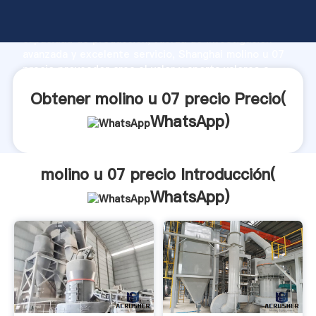
molino u 07 precio fabricante Agarrando fuerte
capacidad de producción, fuerza de investigación
avanzada y excelente servicio, Shanghai molino u 07
precio proveedor crea el valor y aporta valores a
todos los clientes.
Obtener molino u 07 precio Precio(
WhatsApp
)
molino u 07 precio Introducción(
WhatsApp
)