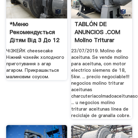
*меню
TABLÓN DE
Рекомендується
ANUNCIOS .COM
Дітям Від 3 До 12
Molino Triturar
Років.
Aceitunas ...
ЧІЗКЕЙК cheesecake
23/07/2019. Molino de
Ніжний чізкейк холодного
aceituna. Se vende molino
приготування з агар
para aceituna, con motor
агаром. Прикрашається
electrico siemens de 18,
малиновим соусом.
5kw. ... precio negociable!!!
negocios molino triturar
aceitunas
charcuteriacolmadoaceitunasc
... u negocios molino
triturar aceitunas línea de
reciclaje de granalla cobre.