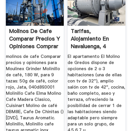
Molinos De Cafe
Tarifas,
Comparar Precios Y
Alojamiento En
Opiniones Comprar
Navaluenga, 4
Personas, 6
molinos de cafe Comparar
El apartamento El Molino
Personas
precios y opiniones para
de Gredos dispone de
Moulinex Grinder Molinillo
opciones de 2 o 3
de café, 180 W, para 9
habitaciones (una de ellas
tazas: 50g de café, color
con tv de 32"), amplio
rojo, Jata, 040d893001
salón con tv de 42", cocina,
Molinillo Cafe Elma Molino
baño completo, aseo y
Cafe Madera Clasico,
terraza, ofreciendo la
Cuisinart Molino de café
posibilidad de cerrar 1 de
DBM8E, Cafe De Chinitas ()
las habitaciones siendo
[DVD], Taurus Aromatic.
adaptable pero siempre
Molinillo, Molinillo cafe
para un solo grupo, de
taurus aromatic inox,
4,5,6,7 u .